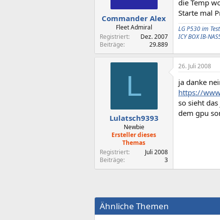
die Temp wo
Starte mal 
Commander Alex
Fleet Admiral
LG P530 im Test
Registriert
Dez. 2007
ICY BOX IB-NAS
Beiträge
29.889
26. Juli 2008
L
ja danke nei
https://ww
so sieht das
dem gpu son
Lulatsch9393
Newbie
Ersteller dieses
Themas
Registriert
Juli 2008
Beiträge
3
Ähnliche Themen