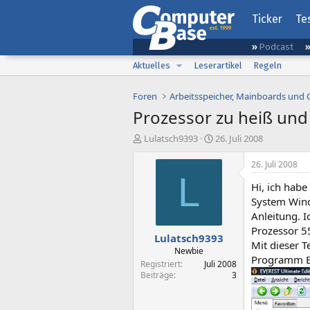
Ticker
Te
Podcast
Aktuelles
Leserartikel
Regeln
Foren
Arbeitsspeicher, Mainboards und
Prozessor zu heiß un
E
E
Lulatsch9393
26. Juli 2008
r
r
s
s
26. Juli 2008
t
t
L
Hi, ich hab
e
e
l
l
System Windo
l
l
Anleitung. 
e
t
Prozessor 5
Lulatsch9393
r
a
Mit dieser T
m
Newbie
Programm Eve
Registriert
Juli 2008
Beiträge
3