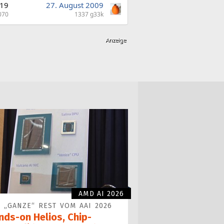
19
27. August 2009
070
1337 g33k
AMD AI 2026
 „GANZE“ REST VOM AAI 2026
nds-on Helios, Chip-