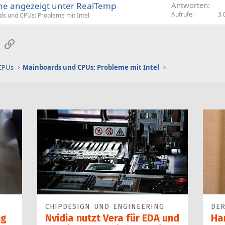
ne angezeigt unter RealTemp
Antworten
Aufrufe
3.
s und CPUs: Probleme mit Intel
sApp
E-Mail
Link
 CPUs
Mainboards und CPUs: Probleme mit Intel
CHIPDESIGN UND ENGINEERING
DER
ng
Nvidia nutzt Vera für EDA und
Ha