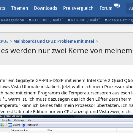
sts
Themen
Downloads
Preisvergleich
Forum
A
RAMageddon
RTX 5000 „Deals“
RX 9000 „Deals“
Ideale Gamin
 CPUs
Mainboards und CPUs: Probleme mit Intel
d es werden nur zwei Kerne von meinem
e mir ein Gigabyte GA-P35-DS3P mit einem Intel Core 2 Quad Q66
ws Vista Ultimate installiert. Jetzt wollte ich mein Prozessor üb
Ich habe mit einem Programm die Temperatursensoren auslesen 
5 °C warm ist, ich muss dazusagen das ich den Lüfter ZeroTherm
emperatur kann ich keines falls mein Prozessor übertakten. Ich 
rest Ultimate Edition nur ein CPU anzeigt und Vista zwei, nicht v