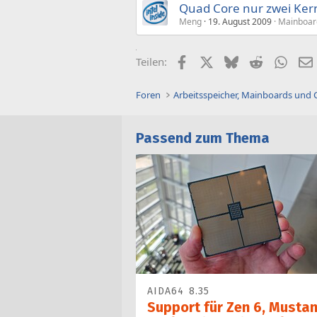
Quad Core nur zwei Ker
Meng
19. August 2009
Mainboard
Facebook
X (Twitter)
Bluesky
Reddit
What
Teilen:
Foren
Arbeitsspeicher, Mainboards und
Passend zum Thema
AIDA64 8.35
Support für Zen 6, Musta