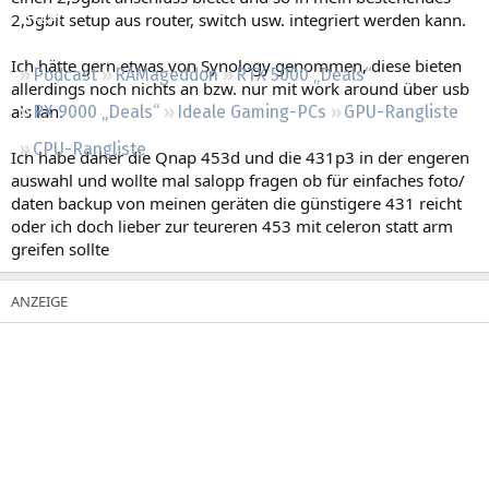
Regeln
2,5gbit setup aus router, switch usw. integriert werden kann.
Ich hätte gern etwas von Synology genommen, diese bieten
Podcast
RAMageddon
RTX 5000 „Deals“
allerdings noch nichts an bzw. nur mit work around über usb
als lan.
RX 9000 „Deals“
Ideale Gaming-PCs
GPU-Rangliste
CPU-Rangliste
Ich habe daher die Qnap 453d und die 431p3 in der engeren
auswahl und wollte mal salopp fragen ob für einfaches foto/
daten backup von meinen geräten die günstigere 431 reicht
oder ich doch lieber zur teureren 453 mit celeron statt arm
greifen sollte