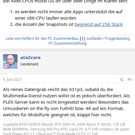
Bei ARM-CPUs musst Du dir über zwei Dinge im Klaren sein:
es werden nicht immer alle Apps unterstützt die auf
einer x86-CPU laufen würden
die Anzahl der Snapshots ist
begrenzt auf 256 Stück
Liste von Helfern für den PC Zusammenbau
|||
Leitfaden / Fragenkatalog
PC-Zusammenstellung
ata2core
Lieutenant
8. Juni 2021
#4
Als reines Datengrab reicht das 431p3, sobald du die
Multimedia-Dienst nutzen willst ist es jedoch überfordert. Als
PLEX-Server kann es nicht eingesetzt werden! Besonders das
Umcodieren on the fly von FullHD bzw. 4K auf ein Format,
welches für Mobilfunk geeignet ist, klappt hier nicht.
Gigabyte B550 AORUS Master, RTX 5090 FE, AMD Ryzen 9 5950X, 128 GB
RAM 3600MHz, Samsung 990 Pro 4TB, LianLi PC-A7110B schwarz, be quiet!
Dark Power Pro 13, UltraGear™ Dual-Mode OLED 32 Zoll