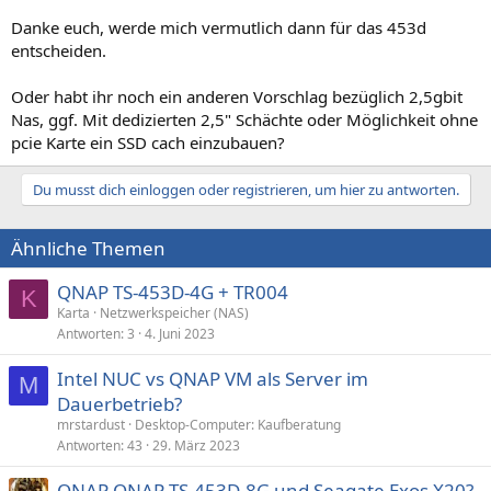
Danke euch, werde mich vermutlich dann für das 453d
entscheiden.
Oder habt ihr noch ein anderen Vorschlag bezüglich 2,5gbit
Nas, ggf. Mit dedizierten 2,5" Schächte oder Möglichkeit ohne
pcie Karte ein SSD cach einzubauen?
Du musst dich einloggen oder registrieren, um hier zu antworten.
Ähnliche Themen
QNAP TS-453D-4G + TR004
K
Karta
Netzwerkspeicher (NAS)
Antworten
3
4. Juni 2023
Intel NUC vs QNAP VM als Server im
M
Dauerbetrieb?
mrstardust
Desktop-Computer: Kaufberatung
Antworten
43
29. März 2023
QNAP QNAP TS-453D-8G und Seagate Exos X20?