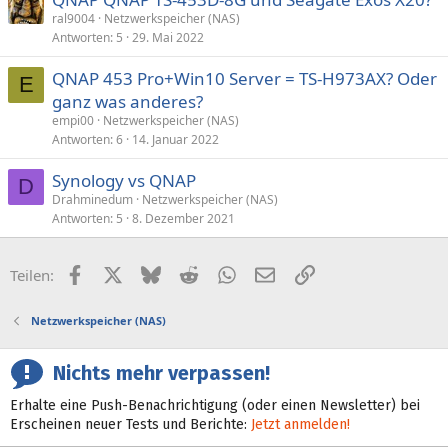
ral9004
Netzwerkspeicher (NAS)
Antworten
5
29. Mai 2022
QNAP 453 Pro+Win10 Server = TS-H973AX? Oder
E
ganz was anderes?
empi00
Netzwerkspeicher (NAS)
Antworten
6
14. Januar 2022
Synology vs QNAP
D
Drahminedum
Netzwerkspeicher (NAS)
Antworten
5
8. Dezember 2021
Facebook
X (Twitter)
Bluesky
Reddit
WhatsApp
E-Mail
Link
Teilen:
Netzwerkspeicher (NAS)
Nichts mehr verpassen!
Erhalte eine Push-Benachrichtigung (oder einen Newsletter) bei
Erscheinen neuer Tests und Berichte:
Jetzt anmelden!