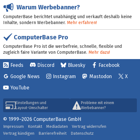
Warum Werbebanner?
ComputerBase berichtet unabhängig und verkauft deshalb keine
Inhalte, sondern Werbebanner.
Mehr erfahren!
ComputerBase Pro
ComputerBase Pro ist die werbefreie, schnelle, flexible und
zugleich faire Variante von ComputerBase.
Mehr dazu!
Feeds
Discord
Bluesky
Facebook
Google News
Instagram
Mastodon
X
YouTube
Einstellungen und
Probleme mit einem
Layout-Umschalter
Werbebanner?
© 1999–2026 ComputerBase GmbH
Impressum
Kontakt
Mediadaten
Vertrag widerrufen
Vertrag kündigen
Barrierefreiheit
Datenschutz