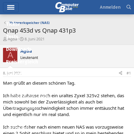
Hauptmenü
Anmelden
Netzwerkspeicher (NAS)
Ticker
Qnap 453d vs Qnap 431p3
Tests
E
E
Agba
8. Juni 2021
r
r
Downloads
s
s
Agba
A
t
t
Lieutenant
e
e
Preisvergleich
l
l
l
l
8. Juni 2021
#1
Forum
e
t
r
a
Man grüßt an diesem schönen Tag.
Aktuelles
m
Ich habe zuhause noch ein uraltes Zyxel 325v2 stehen, das
Empfohlene Inhalte
mich sowohl bei der Zuverlässigkeit als auch bei
Neue Beiträge
Übertragungsgeschwindigkeit schon immer enttäuscht hat
und eigentlich nur im real stand.
Neueste Aktivitäten
Ich suche daher nach einem neuen NAS was vorzugsweise
Leserartikel
einen 2,5gbit anschluss bietet und so in mein bestehendes