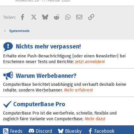
Antworten
29
11. Februar 2026
Facebook
X (Twitter)
Bluesky
Reddit
WhatsApp
E-Mail
Link
Teilen:
Systemtools
Nichts mehr verpassen!
Erhalte eine Push-Benachrichtigung (oder einen Newsletter) bei
Erscheinen neuer Tests und Berichte:
Jetzt anmelden!
Warum Werbebanner?
ComputerBase berichtet unabhängig und verkauft deshalb keine
Inhalte, sondern Werbebanner.
Mehr erfahren!
ComputerBase Pro
ComputerBase Pro ist die werbefreie, schnelle, flexible und
zugleich faire Variante von ComputerBase.
Mehr dazu!
Feeds
Discord
Bluesky
Facebook