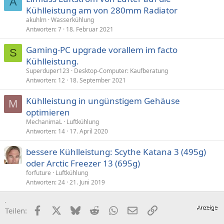
A
Kühlleistung am von 280mm Radiator
akuhlm
Wasserkühlung
Antworten
7
18. Februar 2021
Gaming-PC upgrade vorallem im facto
S
Kühlleistung.
Superduper123
Desktop-Computer: Kaufberatung
Antworten
12
18. September 2021
Kühlleistung in ungünstigem Gehäuse
M
optimieren
MechanimaL
Luftkühlung
Antworten
14
17. April 2020
bessere Kühlleistung: Scythe Katana 3 (495g)
oder Arctic Freezer 13 (695g)
forfuture
Luftkühlung
Antworten
24
21. Juni 2019
Facebook
X (Twitter)
Bluesky
Reddit
WhatsApp
E-Mail
Link
Teilen: