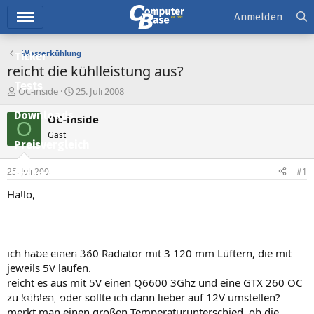
Hauptmenü
Anmelden
Wasserkühlung
Ticker
reicht die kühlleistung aus?
Tests
E
E
OC-inside
25. Juli 2008
r
r
Downloads
s
s
OC-inside
O
t
t
Gast
e
e
Preisvergleich
l
l
l
l
25. Juli 2008
#1
Forum
e
t
r
a
Hallo,
Aktuelles
m
Empfohlene Inhalte
Neue Beiträge
ich habe einen 360 Radiator mit 3 120 mm Lüftern, die mit
jeweils 5V laufen.
Neueste Aktivitäten
reicht es aus mit 5V einen Q6600 3Ghz und eine GTX 260 OC
zu kühlen, oder sollte ich dann lieber auf 12V umstellen?
Leserartikel
merkt man einen großen Temperaturunterschied, ob die