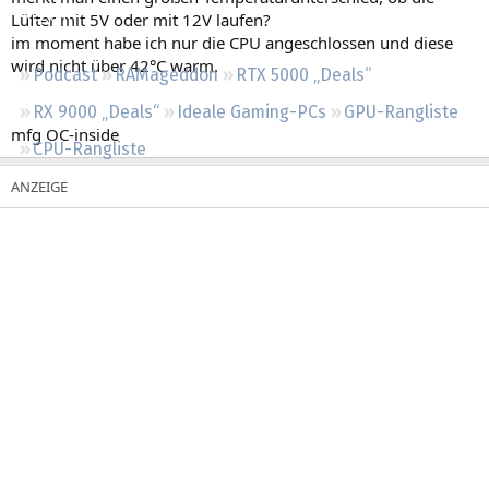
Regeln
Lüfter mit 5V oder mit 12V laufen?
im moment habe ich nur die CPU angeschlossen und diese
wird nicht über 42°C warm.
Podcast
RAMageddon
RTX 5000 „Deals“
RX 9000 „Deals“
Ideale Gaming-PCs
GPU-Rangliste
mfg OC-inside
CPU-Rangliste