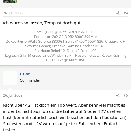
26. Juli 2008
#4
ich würds so lassen, Temp ist doch gut!
Intel Q6600@3Ghz - Asus P5N-E SLI -
Exceleram 2x2 GB DDR2 800@890Mhz
2x Xpertvision/Palit Geforce 8800GT Sonic @720/1055/1836, Creative X-Fi
extreme Gamer, Creative Gaming Headset HS-450
Sharkoon Rebel 12, Tagan 2 Force 400
Logitech G15, Microsoft SideWinder, Belkin Nostromo 52te, Raptor-Gaming
P5, LG 22" @1680x1050​
CPat
Commander
26. Juli 2008
#5
Nicht über 42° ist doch ein Top Wert. Aber sehr viel macht es
in der tat nicht aus, ob du die Lüfter auf 5 oder 12V drehen
hast (kommt natürlich auch ein bisschen auf den Radiator an).
Spätestens mit 12V wird es auf jeden Fall reichen. Einfach
testen.