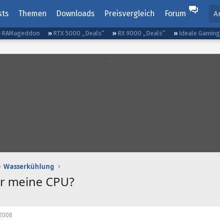
sts
Themen
Downloads
Preisvergleich
Forum
A
RAMageddon
RTX 5000 „Deals“
RX 9000 „Deals“
Ideale Gamin
Wasserkühlung
ür meine CPU?
2008