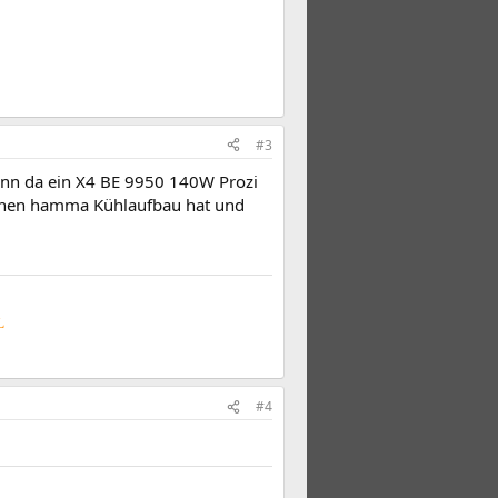
#3
 wenn da ein X4 BE 9950 140W Prozi
0 nen hamma Kühlaufbau hat und
L
#4