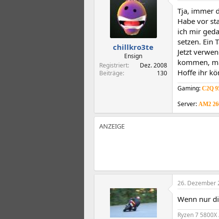
t
t
Tja, immer d
e
e
l
l
Habe vor st
l
l
ich mir geda
e
t
setzen. Ein
chillkro3te
r
a
Jetzt verwe
m
Ensign
kommen, man 
Registriert
Dez. 2008
Hoffe ihr kö
Beiträge
130
Gaming:
C2Q 9
Server:
AM2 26
26. Dezember 
Wenn nur di
Ryzen 7 5800X 