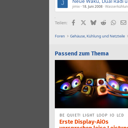
Neue Wakü, Dual Radi ü
J
jimix
18. Juni 2008
Wasserkühlun
Facebook
X (Twitter)
Bluesky
Reddit
What
Teilen:
Foren
Gehäuse, Kühlung und Netzteile
Passend zum Thema
BE QUIET! LIGHT LOOP IO LCD
Erste Display-AiOs