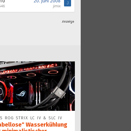
10
20. Juni 2008
J
546
jimix
S ROG STRIX LC IV & SLC IV
abellose“ Wasserkühlung