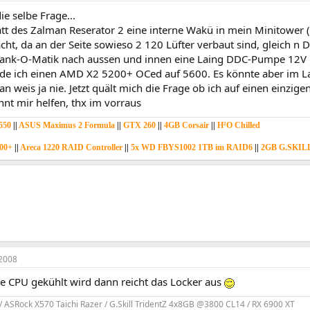
ie selbe Frage...
att des Zalman Reserator 2 eine interne Wakü in mein Minitower (
cht, da an der Seite sowieso 2 120 Lüfter verbaut sind, gleich n D
 Tank-O-Matik nach aussen und innen eine Laing DDC-Pumpe 12V 
nde ich einen AMD X2 5200+ OCed auf 5600. Es könnte aber im L
weis ja nie. Jetzt quält mich die Frage ob ich auf einen einzigen 
nnt mir helfen, thx im vorraus
550
||
ASUS Maximus 2 Formula
||
GTX 260
||
4GB Corsair
||
H²O Chilled
00+
||
Areca 1220 RAID Controller
||
5x WD FBYS1002 1TB im RAID6
||
2GB G.SKIL
2008
e CPU gekühlt wird dann reicht das Locker aus
/ ASRock X570 Taichi Razer / G.Skill TridentZ 4x8GB @3800 CL14 / RX 6900 XT