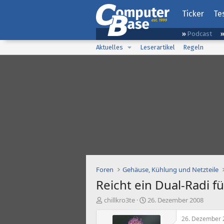
Ticker
Te
Podcast
Aktuelles
Leserartikel
Regeln
Foren
Gehäuse, Kühlung und Netzteile
Reicht ein Dual-Radi f
E
E
chillkro3te
26. Dezember 2008
r
r
s
s
26. Dezember 