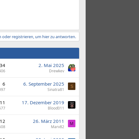
 oder registrieren, um hier zu antworten.
34
2. Mai 2025
406
Drewkev
6
6. September 2025
S
097
Sinatra81
11
17. Dezember 2019
677
Blood011
12
26. März 2011
M
608
Marv82