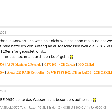
2008
schnelle Antwort. Ich weis halt nicht wie das dann mal aussieht
Graka hatte ich von Anfang an ausgeschlossen weil die GTX 26
 120ern "angepustet wird...
ch mir das nochmal durch den Kopf gehn
550
||
ASUS Maximus 2 Formula
||
GTX 260
||
4GB Corsair
||
H²O Chilled
00+
||
Areca 1220 RAID Controller
||
5x WD FBYS1002 1TB im RAID6
||
2GB G.SKIL
2008
 BE 9950 sollte das Wasser nicht besonders aufheizen
/ ASRock X570 Taichi Razer / G.Skill TridentZ 4x8GB @3800 CL14 / RX 6900 XT