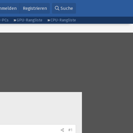
nmelden
Registrieren
Suche
g-PCs
GPU-Rangliste
CPU-Rangliste
#1