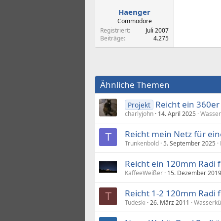
Haenger
Commodore
Registriert
Juli 2007
Beiträge
4.275
Ähnliche Themen
Reicht ein 360er
Projekt
charlyjohn
14. April 2025
Wasser
Reicht mein Netz für ei
T
Trunkenbold
5. September 2025
Reicht ein 120mm Radi 
KaffeeWeißer
15. Dezember 201
Reicht 1-2 120mm Radi 
T
Tudeski
26. März 2011
Wasserkü