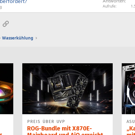
berfordert?
Antworten
Aufrufe
1.
g
sApp
E-Mail
Link
Wasserkühlung
PREIS ÜBER UVP
ASU
ROG-Bundle mit X870E-
„K