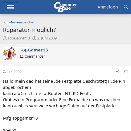
Hauptmenü
Anmelden
Massenspeicher
Ticker
Reparatur möglich?
Tests
E
E
TopGamer13
2. Juni 2009
r
r
Downloads
s
s
TopGamer13
t
t
Lt. Commander
e
e
Preisvergleich
l
l
l
l
2. Juni 2009
#1
Forum
e
t
r
a
Hallo mein dad hat seine Ide Festplatte Geschrottet(1 Ide Pin
Aktuelles
m
abgebrochen)
kann auch nicht mehr Booten: NTLRD Fehlt.
Empfohlene Inhalte
Gibt es ein Programm oder Eine Firma die da was machen
Neue Beiträge
kann weil es sind viele wichtige Daten auf der Festplatte.
Neueste Aktivitäten
Mfg Topgamer13
Leserartikel
*help*