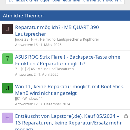
Du musst dich einloggen oder registrieren, um hier zu antworten.
Ähnliche Themen
Reparatur möglich? - MB QUART 390
J
Lautsprecher
Jockel28
Hi-Fi, Heimkino, Lautsprecher & Kopfhörer
Antworten
16
1. März 2026
ASUS ROG Strix Flare I - Backspace-Taste ohne
7
Funktion / Reparatur möglich?
7|-|0|\/|4$
Mäuse und Tastaturen
Antworten
2
1. April 2025
Win 11, keine Reparatur möglich mit Boot Stick.
J
Menü wird nicht angezeigt
JJ31
Windows 11
Antworten
12
7. Dezember 2024
Enttäuscht von Lapstore(.de). Kauf 05/2024 –
H
e
13 Reparaturen, keine Reparatur/Ersatz mehr
s
möglich