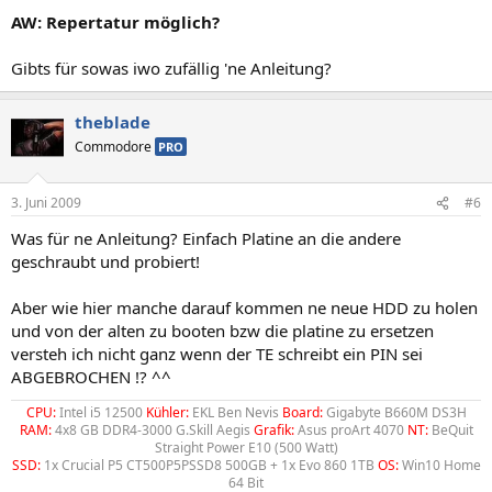
AW: Repertatur möglich?
Gibts für sowas iwo zufällig 'ne Anleitung?
theblade
Commodore
PRO
3. Juni 2009
#6
Was für ne Anleitung? Einfach Platine an die andere
geschraubt und probiert!
Aber wie hier manche darauf kommen ne neue HDD zu holen
und von der alten zu booten bzw die platine zu ersetzen
versteh ich nicht ganz wenn der TE schreibt ein PIN sei
ABGEBROCHEN !? ^^
CPU:
Intel i5 12500
Kühler:
EKL Ben Nevis
Board:
Gigabyte B660M DS3H
RAM:
4x8 GB DDR4-3000 G.Skill Aegis
Grafik:
Asus proArt 4070
NT:
BeQuit
Straight Power E10 (500 Watt)
SSD:
1x Crucial P5 CT500P5PSSD8 500GB + 1x Evo 860 1TB
OS:
Win10 Home
64 Bit​