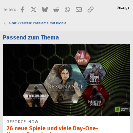
Facebook
X (Twitter)
Bluesky
Reddit
WhatsApp
E-Mail
Link
Teilen:
Grafikkarten: Probleme mit Nvidia
Passend zum Thema
GEFORCE NOW
26 neue Spiele und viele Day-One-