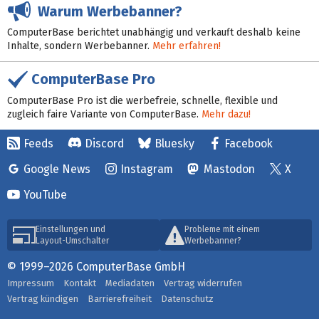
Warum Werbebanner?
ComputerBase berichtet unabhängig und verkauft deshalb keine
Inhalte, sondern Werbebanner.
Mehr erfahren!
ComputerBase Pro
ComputerBase Pro ist die werbefreie, schnelle, flexible und
zugleich faire Variante von ComputerBase.
Mehr dazu!
Feeds
Discord
Bluesky
Facebook
Google News
Instagram
Mastodon
X
YouTube
Einstellungen und
Probleme mit einem
Layout-Umschalter
Werbebanner?
© 1999–2026 ComputerBase GmbH
Impressum
Kontakt
Mediadaten
Vertrag widerrufen
Vertrag kündigen
Barrierefreiheit
Datenschutz