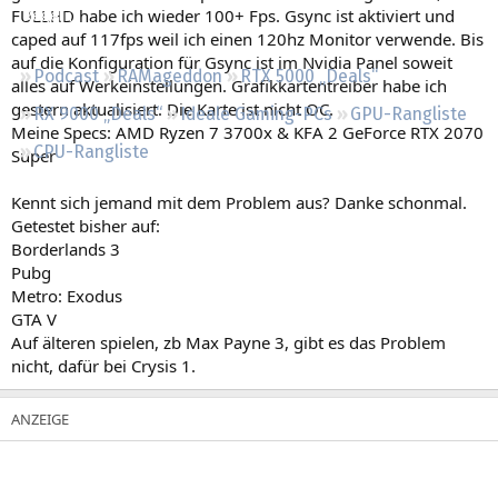
FULLHD habe ich wieder 100+ Fps. Gsync ist aktiviert und
Regeln
caped auf 117fps weil ich einen 120hz Monitor verwende. Bis
auf die Konfiguration für Gsync ist im Nvidia Panel soweit
Podcast
RAMageddon
RTX 5000 „Deals“
alles auf Werkeinstellungen. Grafikkartentreiber habe ich
gestern aktualisiert. Die Karte ist nicht OC.
RX 9000 „Deals“
Ideale Gaming-PCs
GPU-Rangliste
Meine Specs: AMD Ryzen 7 3700x & KFA 2 GeForce RTX 2070
CPU-Rangliste
Super
Kennt sich jemand mit dem Problem aus? Danke schonmal.
Getestet bisher auf:
Borderlands 3
Pubg
Metro: Exodus
GTA V
Auf älteren spielen, zb Max Payne 3, gibt es das Problem
nicht, dafür bei Crysis 1.