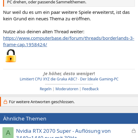
PC drehen, oder passende Sammelthemen.
Nur weil du es um ein paar weitere Spiele erweiterst, ist das
kein Grund ein neues Thema zu eröffnen.
Nutze also deinen alten Thread weiter:
https://www.computerbase.de/forum/threads/borderlands-3-
frame-cap.1958424/
Je höher, desto weniger
!
Limitiert CPU XYZ die Graka ABC?
-
Der Ideale Gaming-PC
---------------------------------------
Regeln
|
Moderatoren
|
Feedback
Für weitere Antworten geschlossen.
Ähnliche Themen
Nvidia RTX 2070 Super - Auflösung von
A
e
3440x1440 nur mit 30Hz