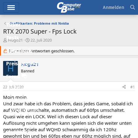
Hauptmenü
Anmelden
Grafikkarten: Probleme mit Nvidia
Ticker
RTX 2070 Super - Fps Lock
Tests
E
E
Hugo21
22. Juli 2020
r
r
Downloads
s
Für weitere Antworten geschlossen.
s
t
t
e
e
Preisvergleich
Hugo21
H
l
l
Banned
l
l
Forum
e
t
r
a
22. Juli 2020
#1
Aktuelles
m
Moin moin.
Empfohlene Inhalte
Und zwar habe ich das Problem, dass jedes Game, sobald ich
auf WQHD umschalte, automatisch auf 60fps umschaltet.
Neue Beiträge
Quasi wie ein LOCK. Weil ich diesen Lock auf dieser
Neueste Aktivitäten
Auflösung nicht umgehen kann spielen sich die weiter unten
genannte Spiele auf WQHD schwammig da ich 120hz
Leserartikel
gewohnt bin und bei 60fps eben nur 60hz möglich sind, auf