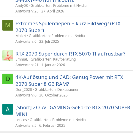
s
Andy03
Grafikkarten: Probleme mit Nvidia
p
Antworten
28
27. April 2026
e
Extremes Spulenfiepen + kurz Bild weg? (RTX
r
M
2070 Super)
r
t
Malzzi
Grafikkarten: Probleme mit Nvidia
Antworten
6
22. Juli 2025
RTX 2070 Super durch RTX 5070 TI aufrüstbar?
EmmaL
Grafikkarten: Kaufberatung
Antworten
21
1. Januar 2026
4K-Auflösung und CAD: Genug Power mit RTX
D
2070 Super 8 GB RAM?
Don_2020
Grafikkarten: Diskussionen
Antworten
6
30. Oktober 2025
[Short] ZOTAC GAMING GeForce RTX 2070 SUPER
MINI
Leucos
Grafikkarten: Probleme mit Nvidia
Antworten
5
6. Februar 2025