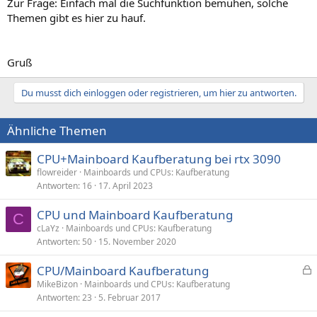
Zur Frage: Einfach mal die Suchfunktion bemühen, solche
Themen gibt es hier zu hauf.
Gruß
Du musst dich einloggen oder registrieren, um hier zu antworten.
Ähnliche Themen
CPU+Mainboard Kaufberatung bei rtx 3090
flowreider
Mainboards und CPUs: Kaufberatung
Antworten
16
17. April 2023
CPU und Mainboard Kaufberatung
C
cLaYz
Mainboards und CPUs: Kaufberatung
Antworten
50
15. November 2020
CPU/Mainboard Kaufberatung
e
MikeBizon
Mainboards und CPUs: Kaufberatung
Antworten
23
5. Februar 2017
s
p