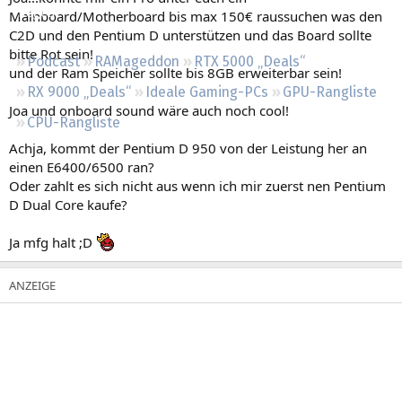
Regeln
Mainboard/Motherboard bis max 150€ raussuchen was den
C2D und den Pentium D unterstützen und das Board sollte
bitte Rot sein!
Podcast
RAMageddon
RTX 5000 „Deals“
und der Ram Speicher sollte bis 8GB erweiterbar sein!
RX 9000 „Deals“
Ideale Gaming-PCs
GPU-Rangliste
Joa und onboard sound wäre auch noch cool!
CPU-Rangliste
Achja, kommt der Pentium D 950 von der Leistung her an
einen E6400/6500 ran?
Oder zahlt es sich nicht aus wenn ich mir zuerst nen Pentium
D Dual Core kaufe?
Ja mfg halt ;D