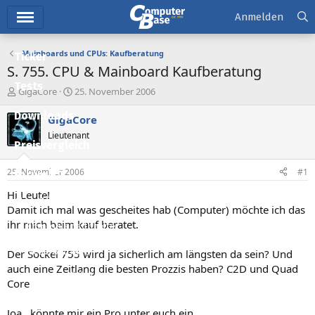
Hauptmenü
Anmelden
Mainboards und CPUs: Kaufberatung
Ticker
S. 755. CPU & Mainboard Kaufberatung
Tests
E
E
GigaCore
25. November 2006
r
r
Downloads
s
s
GigaCore
t
t
Lieutenant
e
e
Preisvergleich
l
l
l
l
25. November 2006
#1
Forum
e
t
r
a
Hi Leute!
Aktuelles
m
Damit ich mal was gescheites hab (Computer) möchte ich das
ihr mich beim kauf beratet.
Empfohlene Inhalte
Neue Beiträge
Der Sockel 755 wird ja sicherlich am längsten da sein? Und
auch eine Zeitlang die besten Prozzis haben? C2D und Quad
Neueste Aktivitäten
Core
Leserartikel
Joa...könnte mir ein Pro unter euch ein