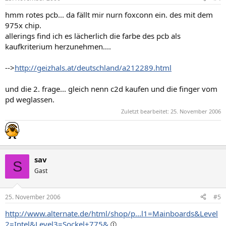
hmm rotes pcb... da fällt mir nurn foxconn ein. des mit dem
975x chip.
allerings find ich es lächerlich die farbe des pcb als
kaufkriterium herzunehmen....
-->
http://geizhals.at/deutschland/a212289.html
und die 2. frage... gleich nenn c2d kaufen und die finger vom
pd weglassen.
Zuletzt bearbeitet:
25. November 2006
sav
S
Gast
25. November 2006
#5
http://www.alternate.de/html/shop/p...l1=Mainboards&Level
2=Intel&Level3=Sockel+775&