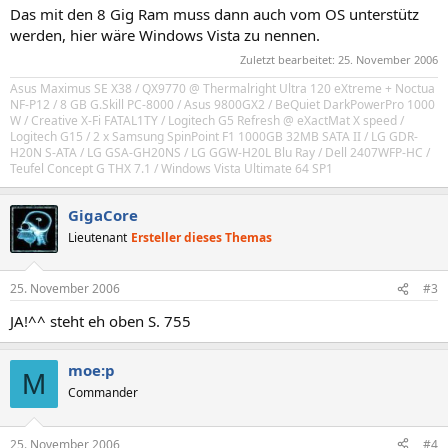
Das mit den 8 Gig Ram muss dann auch vom OS unterstütz
werden, hier wäre Windows Vista zu nennen.
Zuletzt bearbeitet:
25. November 2006
Asus Maximus SE X38 / QX9770 @ Thermalright Ultra 120 eXtreme + Noctua
NF-P12 / 8 GB G.Skill PC-8000 / Asus 9800GX2
/ BeQuiet DarkPowerPro 1000
W / Creative X-Fi FATAL1TY / Logitech G5 Refresh @ eXactMat X speed /
Logitech G15 / 2 x Samsung SpinPoint F1 1000GB 32MB SATA II
/ LG GDR-
H20N S-ATA / LG GSA-GH20NS /
LG GGW-H20L
Blu Ray / Dell 2407WFP-HC /
Teufel Concept G THX 7.1 / Windows Vista Ultimate 64 SP1
GigaCore
Lieutenant
Ersteller dieses Themas
25. November 2006
#3
JA!^^ steht eh oben S. 755
moe:p
M
Commander
25. November 2006
#4