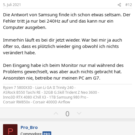
5. Juli 2021
#12
Die Antwort von Samsung finde ich schon etwas seltsam. Der
Fehler tritt ja nur bei 240Hz auf und das kann nur ein
Computer ausgeben.
Immerhin läuft es bei dir jetzt wieder. War bei mir ja auch
öfter so, dass es plötzlich wieder ging obwohl ich nichts
verändert habe.
Den Eingang habe ich beim Monitor nur mal während des
Problems gewechselt, was aber auch nichts gebracht hat.
Ansonsten nie, betreibe nur meinen PC am G7.
Ryzen 7 5800X3D - Lian Li GA II Trinity 240 -
ASRock B550 Taichi RE - 32GB G.Skill Trident Z Neo 3600 -
Inno3D RTX 4080 iChill X3 - 1TB Samsung 980 Pro -
Corsair RM850x - Corsair 4000D Airflow
P
N
0
o
e
s
g
Pro_Bro
P
i
a
Commodore
PRO