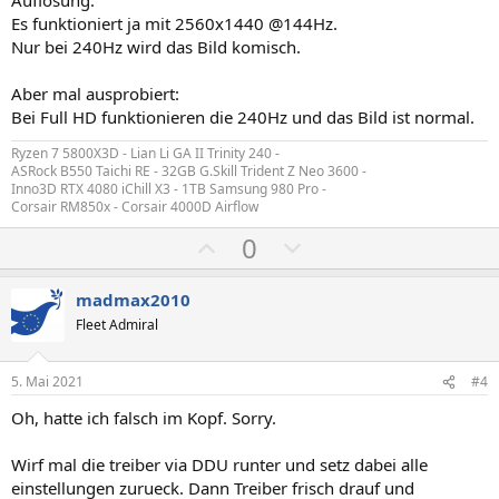
S
S
Es funktioniert ja mit 2560x1440 @144Hz.
t
t
Nur bei 240Hz wird das Bild komisch.
i
i
m
m
Aber mal ausprobiert:
Bei Full HD funktionieren die 240Hz und das Bild ist normal.
m
m
e
e
Ryzen 7 5800X3D - Lian Li GA II Trinity 240 -
ASRock B550 Taichi RE - 32GB G.Skill Trident Z Neo 3600 -
Inno3D RTX 4080 iChill X3 - 1TB Samsung 980 Pro -
Corsair RM850x - Corsair 4000D Airflow
P
N
0
o
e
s
g
madmax2010
i
a
Fleet Admiral
t
t
i
i
5. Mai 2021
#4
v
v
Oh, hatte ich falsch im Kopf. Sorry.
e
e
S
S
Wirf mal die treiber via DDU runter und setz dabei alle
t
t
einstellungen zurueck. Dann Treiber frisch drauf und