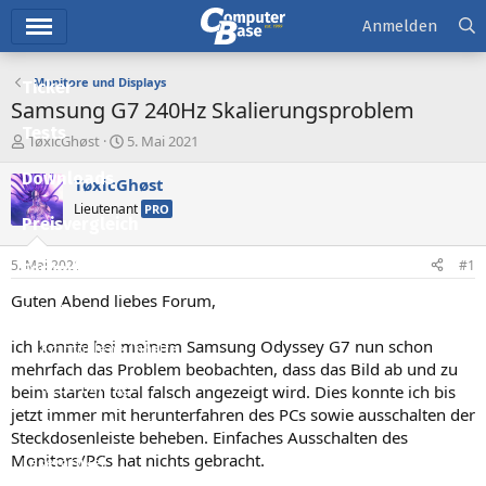
Hauptmenü
Anmelden
Monitore und Displays
Ticker
Samsung G7 240Hz Skalierungsproblem
Tests
E
E
TøxicGhøst
5. Mai 2021
r
r
Downloads
s
s
TøxicGhøst
t
t
Lieutenant
PRO
e
e
Preisvergleich
l
l
l
l
5. Mai 2021
#1
Forum
e
t
r
a
Guten Abend liebes Forum,
Aktuelles
m
ich konnte bei meinem Samsung Odyssey G7 nun schon
Empfohlene Inhalte
mehrfach das Problem beobachten, dass das Bild ab und zu
Neue Beiträge
beim starten total falsch angezeigt wird. Dies konnte ich bis
jetzt immer mit herunterfahren des PCs sowie ausschalten der
Neueste Aktivitäten
Steckdosenleiste beheben. Einfaches Ausschalten des
Monitors/PCs hat nichts gebracht.
Leserartikel