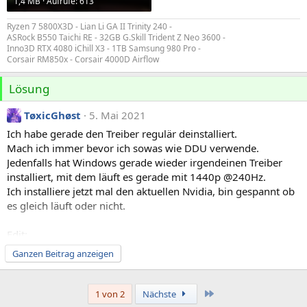
1,4 MB · Aufrufe: 613
Ryzen 7 5800X3D - Lian Li GA II Trinity 240 -
ASRock B550 Taichi RE - 32GB G.Skill Trident Z Neo 3600 -
Inno3D RTX 4080 iChill X3 - 1TB Samsung 980 Pro -
Corsair RM850x - Corsair 4000D Airflow
Lösung
TøxicGhøst
5. Mai 2021
Ich habe gerade den Treiber regulär deinstalliert.
Mach ich immer bevor ich sowas wie DDU verwende.
Jedenfalls hat Windows gerade wieder irgendeinen Treiber
installiert, mit dem läuft es gerade mit 1440p @240Hz.
Ich installiere jetzt mal den aktuellen Nvidia, bin gespannt ob
es gleich läuft oder nicht.
Edit:
Treiber ist drauf, PC neugestartet - es läuft.
Ganzen Beitrag anzeigen
Danke, dass du mich auf die Idee mit dem Treiber gebracht
hast!
Da hätte ich jetzt gar nicht dran gedacht, da ja alles
Letzte
1 von 2
Nächste
funktionierte bis auf die 240Hz bei 1440p.