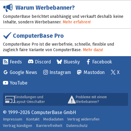
Warum Werbebanner?
ComputerBase berichtet unabhängig und verkauft deshalb keine
Inhalte, sondern Werbebanner.
Mehr erfahren!
ComputerBase Pro
ComputerBase Pro ist die werbefreie, schnelle, flexible und
zugleich faire Variante von ComputerBase.
Mehr dazu!
Feeds
Discord
Bluesky
Facebook
Google News
Instagram
Mastodon
X
YouTube
Einstellungen und
Probleme mit einem
Layout-Umschalter
Werbebanner?
© 1999–2026 ComputerBase GmbH
Impressum
Kontakt
Mediadaten
Vertrag widerrufen
Vertrag kündigen
Barrierefreiheit
Datenschutz