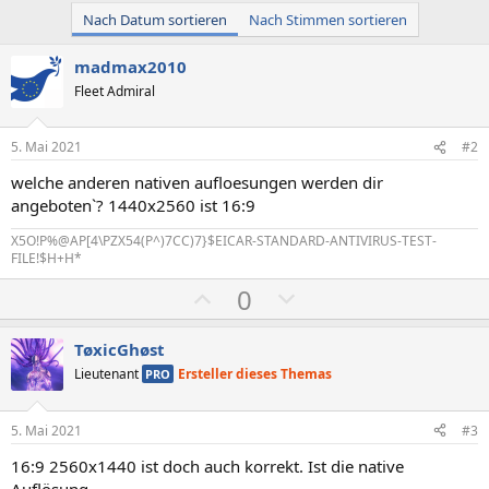
Nach Datum sortieren
Nach Stimmen sortieren
madmax2010
Fleet Admiral
5. Mai 2021
#2
welche anderen nativen aufloesungen werden dir
angeboten`? 1440x2560 ist 16:9
X5O!P%@AP[4\PZX54(P^)7CC)7}$EICAR-STANDARD-ANTIVIRUS-TEST-
FILE!$H+H*
P
N
0
o
e
s
g
TøxicGhøst
i
a
Lieutenant
Ersteller dieses Themas
PRO
t
t
i
i
5. Mai 2021
#3
v
v
16:9 2560x1440 ist doch auch korrekt. Ist die native
e
e
Auflösung.