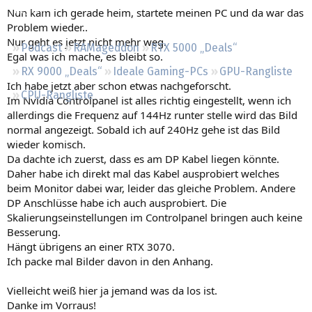
Regeln
Nun kam ich gerade heim, startete meinen PC und da war das
Problem wieder..
Nur geht es jetzt nicht mehr weg.
Podcast
RAMageddon
RTX 5000 „Deals“
Egal was ich mache, es bleibt so.
RX 9000 „Deals“
Ideale Gaming-PCs
GPU-Rangliste
Ich habe jetzt aber schon etwas nachgeforscht.
CPU-Rangliste
Im Nvidia Controlpanel ist alles richtig eingestellt, wenn ich
allerdings die Frequenz auf 144Hz runter stelle wird das Bild
normal angezeigt. Sobald ich auf 240Hz gehe ist das Bild
wieder komisch.
Da dachte ich zuerst, dass es am DP Kabel liegen könnte.
Daher habe ich direkt mal das Kabel ausprobiert welches
beim Monitor dabei war, leider das gleiche Problem. Andere
DP Anschlüsse habe ich auch ausprobiert. Die
Skalierungseinstellungen im Controlpanel bringen auch keine
Besserung.
Hängt übrigens an einer RTX 3070.
Ich packe mal Bilder davon in den Anhang.
Vielleicht weiß hier ja jemand was da los ist.
Danke im Vorraus!