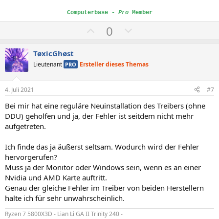
Computerbase -
Pro
Member
P
N
0
o
e
s
g
TøxicGhøst
i
a
Lieutenant
Ersteller dieses Themas
PRO
t
t
i
i
4. Juli 2021
#7
v
v
Bei mir hat eine reguläre Neuinstallation des Treibers (ohne
e
e
DDU) geholfen und ja, der Fehler ist seitdem nicht mehr
S
S
aufgetreten.
t
t
i
i
Ich finde das ja äußerst seltsam. Wodurch wird der Fehler
m
m
hervorgerufen?
Muss ja der Monitor oder Windows sein, wenn es an einer
m
m
Nvidia und AMD Karte auftritt.
e
e
Genau der gleiche Fehler im Treiber von beiden Herstellern
halte ich für sehr unwahrscheinlich.
Ryzen 7 5800X3D - Lian Li GA II Trinity 240 -