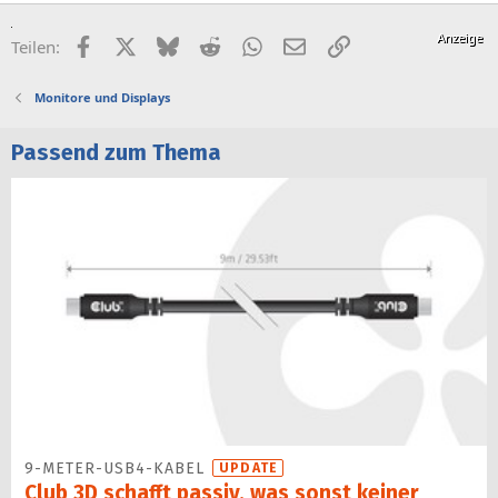
Facebook
X (Twitter)
Bluesky
Reddit
WhatsApp
E-Mail
Link
Teilen:
Monitore und Displays
Passend zum Thema
9-METER-USB4-KABEL
UPDATE
Club 3D schafft passiv, was sonst keiner