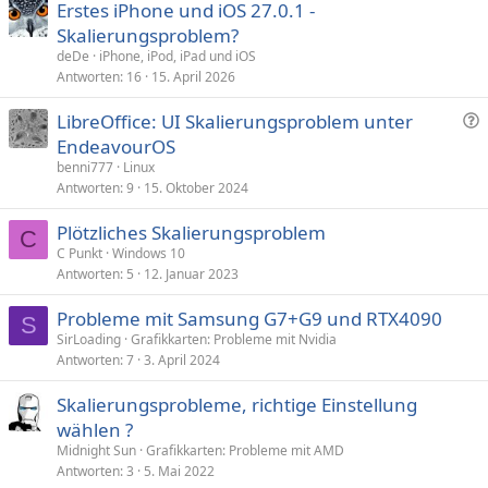
e
e
Erstes iPhone und iOS 27.0.1 -
S
S
Skalierungsproblem?
t
t
deDe
iPhone, iPod, iPad und iOS
Antworten
16
15. April 2026
i
i
m
m
F
LibreOffice: UI Skalierungsproblem unter
m
m
r
EndeavourOS
e
e
a
benni777
Linux
g
Antworten
9
15. Oktober 2024
e
Plötzliches Skalierungsproblem
C
C Punkt
Windows 10
Antworten
5
12. Januar 2023
Probleme mit Samsung G7+G9 und RTX4090
S
SirLoading
Grafikkarten: Probleme mit Nvidia
Antworten
7
3. April 2024
Skalierungsprobleme, richtige Einstellung
wählen ?
Midnight Sun
Grafikkarten: Probleme mit AMD
Antworten
3
5. Mai 2022