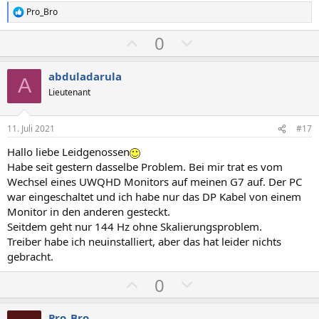
Pro_Bro
R
e
P
N
0
a
k
o
e
t
s
g
i
abduladarula
A
o
i
a
Lieutenant
n
t
t
e
n
i
i
11. Juli 2021
#17
:
v
v
Hallo liebe Leidgenossen
e
e
Habe seit gestern dasselbe Problem. Bei mir trat es vom
S
S
Wechsel eines UWQHD Monitors auf meinen G7 auf. Der PC
t
t
war eingeschaltet und ich habe nur das DP Kabel von einem
i
i
Monitor in den anderen gesteckt.
m
m
Seitdem geht nur 144 Hz ohne Skalierungsproblem.
Treiber habe ich neuinstalliert, aber das hat leider nichts
m
m
gebracht.
e
e
P
N
0
o
e
s
g
Pro_Bro