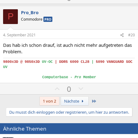
o
e
s
g
Pro_Bro
P
i
a
Commodore
PRO
t
t
i
i
4. September 2021
#20
v
v
Das hab ich schon drauf, ist auch nicht mehr aufgetreten das
e
e
Problem.
S
S
t
t
9800x3D @ 9850x3D
UV-OC
|
DDR5 6000 CL28
|
5090 VANGUARD SOC
UV
i
i
m
m
Computerbase -
Pro
Member
m
m
P
N
0
e
e
o
e
s
g
Letzte
1 von 2
Nächste
i
a
Du musst dich einloggen oder registrieren, um hier zu antworten.
t
t
i
i
Ähnliche Themen
v
v