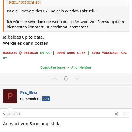
TøxicGhøst schrieb:
e
e
S
S
Ist die Firmware des G7 und dein Windows aktuell?
t
t
Ich wäre dir sehr dankbar wenn du die Antwort von Samsung dann
i
i
hier posten könntest, ist bestimmt interessant.
m
m
Ja beides up to date.
m
m
Werde es dann posten!
e
e
9800x3D @ 9850x3D
UV-OC
|
DDR5 6000 CL28
|
5090 VANGUARD SOC
UV
Computerbase -
Pro
Member
P
N
0
o
e
s
g
Pro_Bro
P
i
a
Commodore
PRO
t
t
i
i
5. Juli 2021
#11
v
v
Antwort von Samsung ist da:
e
e