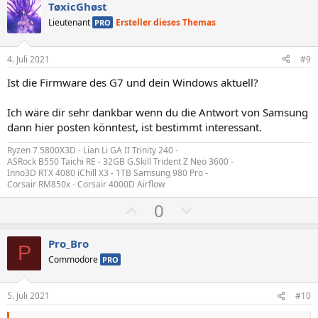
s
g
TøxicGhøst
i
a
Lieutenant
Ersteller dieses Themas
PRO
t
t
i
i
4. Juli 2021
#9
v
v
Ist die Firmware des G7 und dein Windows aktuell?
e
e
S
S
Ich wäre dir sehr dankbar wenn du die Antwort von Samsung
t
t
dann hier posten könntest, ist bestimmt interessant.
i
i
Ryzen 7 5800X3D - Lian Li GA II Trinity 240 -
m
m
ASRock B550 Taichi RE - 32GB G.Skill Trident Z Neo 3600 -
m
m
Inno3D RTX 4080 iChill X3 - 1TB Samsung 980 Pro -
Corsair RM850x - Corsair 4000D Airflow
e
e
P
N
0
o
e
s
g
Pro_Bro
P
i
a
Commodore
PRO
t
t
i
i
5. Juli 2021
#10
v
v