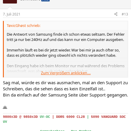
t
t
i
i
7. Juli 2021
#13
v
v
TøxicGhøst schrieb:
e
e
S
S
Die Antwort von Samsung finde ich schon etwas seltsam. Der Fehler
tritt ja nur bei 240Hz auf und das kann nur ein Computer ausgeben.
t
t
i
i
Immerhin läuft es bei dir jetzt wieder. War bei mir ja auch öfter so,
m
m
dass es plötzlich wieder ging obwohl ich nichts verändert habe.
m
m
Den Eingang habe ich beim Monitor nur mal während des Problems
e
e
gewechselt, was aber auch nichts gebracht hat.
Zum Vergrößern anklicken....
Ansonsten nie, betreibe nur meinen PC am G7.
Sag mal, würde es dir was ausmachen, mal an den Support zu
Schreiben, das die sehen dass es kein Einzelfall ist..
Bin da einfach auf der Samsung Seite über Support gegangen.
🙏
9800x3D @ 9850x3D
UV-OC
|
DDR5 6000 CL28
|
5090 VANGUARD SOC
UV