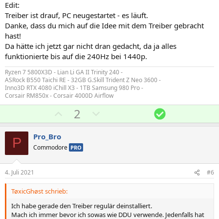
Edit:
e
e
Treiber ist drauf, PC neugestartet - es läuft.
Danke, dass du mich auf die Idee mit dem Treiber gebracht
hast!
Da hätte ich jetzt gar nicht dran gedacht, da ja alles
funktionierte bis auf die 240Hz bei 1440p.
Ryzen 7 5800X3D - Lian Li GA II Trinity 240 -
ASRock B550 Taichi RE - 32GB G.Skill Trident Z Neo 3600 -
Inno3D RTX 4080 iChill X3 - 1TB Samsung 980 Pro -
Corsair RM850x - Corsair 4000D Airflow
P
N
L
2
o
e
ö
s
g
s
Pro_Bro
P
i
a
u
Commodore
PRO
t
t
n
i
i
g
4. Juli 2021
#6
v
v
TøxicGhøst schrieb:
e
e
S
S
Ich habe gerade den Treiber regulär deinstalliert.
Mach ich immer bevor ich sowas wie DDU verwende. Jedenfalls hat
t
t