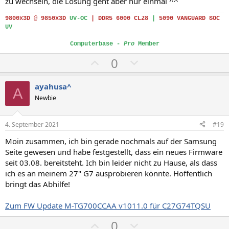
zu wechseln, die Lösung geht aber nur einmal ^^
9800x3D @ 9850x3D
UV-OC
|
DDR5 6000 CL28
|
5090 VANGUARD SOC
UV
Computerbase -
Pro
Member
P
N
0
o
e
s
g
ayahusa^
A
i
a
Newbie
t
t
i
i
4. September 2021
#19
v
v
Moin zusammen, ich bin gerade nochmals auf der Samsung
e
e
Seite gewesen und habe festgestellt, dass ein neues Firmware
S
S
seit 03.08. bereitsteht. Ich bin leider nicht zu Hause, als dass
t
t
ich es an meinem 27" G7 ausprobieren könnte. Hoffentlich
i
i
bringt das Abhilfe!
m
m
Zum FW Update M-TG700CCAA v1011.0 für C27G74TQSU
m
m
e
e
P
N
0