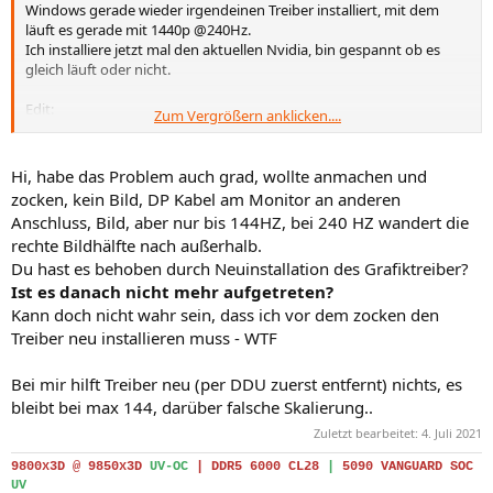
Windows gerade wieder irgendeinen Treiber installiert, mit dem
i
i
läuft es gerade mit 1440p @240Hz.
m
m
Ich installiere jetzt mal den aktuellen Nvidia, bin gespannt ob es
gleich läuft oder nicht.
m
m
e
e
Edit:
Zum Vergrößern anklicken....
Treiber ist drauf, PC neugestartet - es läuft.
Danke, dass du mich auf die Idee mit dem Treiber gebracht hast!
Da hätte ich jetzt gar nicht dran gedacht, da ja alles funktionierte bis
Hi, habe das Problem auch grad, wollte anmachen und
auf die 240Hz bei 1440p.
zocken, kein Bild, DP Kabel am Monitor an anderen
Anschluss, Bild, aber nur bis 144HZ, bei 240 HZ wandert die
rechte Bildhälfte nach außerhalb.
Du hast es behoben durch Neuinstallation des Grafiktreiber?
Ist es danach nicht mehr aufgetreten?
Kann doch nicht wahr sein, dass ich vor dem zocken den
Treiber neu installieren muss - WTF
Bei mir hilft Treiber neu (per DDU zuerst entfernt) nichts, es
bleibt bei max 144, darüber falsche Skalierung..
Zuletzt bearbeitet:
4. Juli 2021
9800x3D @ 9850x3D
UV-OC
|
DDR5 6000 CL28
|
5090 VANGUARD SOC
UV