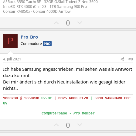
ASRock B550 Taichi RE - 32GB G.Skill Trident Z Neo 3600 -
Inno3D RTX 4080 iChill X3 - 1TB Samsung 980 Pro -
Corsair RM850x - Corsair 4000D Airflow
P
N
0
o
e
s
g
Pro_Bro
P
i
a
Commodore
PRO
t
t
i
i
4. Juli 2021
#8
v
v
Ich habe Samsung angeschrieben, mal sehen was als Antwort
e
e
dazu kommt.
S
S
Bei mir ändert sich durch Neuinstallation wie gesagt leider
t
t
nichts..
i
i
9800x3D @ 9850x3D
UV-OC
|
DDR5 6000 CL28
|
5090 VANGUARD SOC
m
m
UV
m
m
Computerbase -
Pro
Member
e
e
P
N
0
o
e