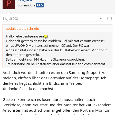
P
i
a
Commodore
PRO
t
t
i
i
11. Juli 2021
#18
v
v
abduladarula schrieb:
e
e
S
S
Hallo liebe Leidgenossen
Habe seit gestern dasselbe Problem. Bei mir trat es vom Wechsel
t
t
eines UWQHD Monitors auf meinen G7 auf. Der PC war
i
i
eingeschaltet und ich habe nur das DP Kabel von einem Monitor in
m
m
den anderen gesteckt.
Seitdem geht nur 144 Hz ohne Skalierungsproblem.
m
m
Treiber habe ich neuinstalliert, aber das hat leider nichts gebracht.
e
e
Auch dich würde ich bitten es an den Samsung Support zu
melden, einfach über das Formular auf der Homepage. Ich
denke es liegt schlicht am Bildschirm Treiber.
🙏 danke falls du das machst
Gestern konnte ich es lösen durch ausschalten, auch
Steckdose, dann Neustart und der Monitor hat 240 akzeptiert.
Ansonsten hat auchschonmal geholfen den Port am Monitor