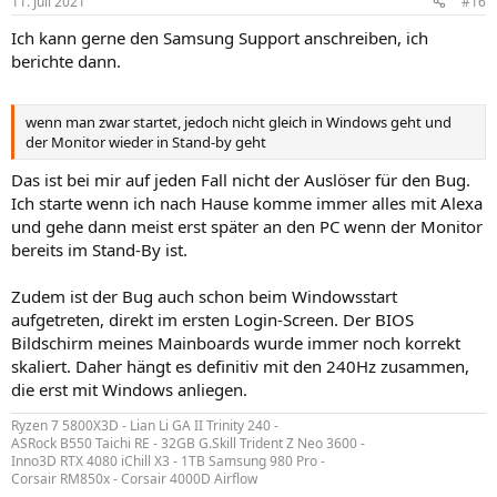
11. Juli 2021
#16
v
v
Ich kann gerne den Samsung Support anschreiben, ich
e
e
berichte dann.
S
S
t
t
wenn man zwar startet, jedoch nicht gleich in Windows geht und
i
i
der Monitor wieder in Stand-by geht
m
m
m
m
Das ist bei mir auf jeden Fall nicht der Auslöser für den Bug.
Ich starte wenn ich nach Hause komme immer alles mit Alexa
e
e
und gehe dann meist erst später an den PC wenn der Monitor
bereits im Stand-By ist.
Zudem ist der Bug auch schon beim Windowsstart
aufgetreten, direkt im ersten Login-Screen. Der BIOS
Bildschirm meines Mainboards wurde immer noch korrekt
skaliert. Daher hängt es definitiv mit den 240Hz zusammen,
die erst mit Windows anliegen.
Ryzen 7 5800X3D - Lian Li GA II Trinity 240 -
ASRock B550 Taichi RE - 32GB G.Skill Trident Z Neo 3600 -
Inno3D RTX 4080 iChill X3 - 1TB Samsung 980 Pro -
Corsair RM850x - Corsair 4000D Airflow