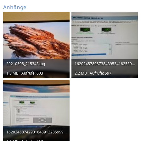
Anhänge
20210505_215343.jpg
16202457808738439534182539426236.jpg
1,5 MB · Aufrufe: 603
2,2 MB · Aufrufe: 597
16202458742901848913285999167443.jpg