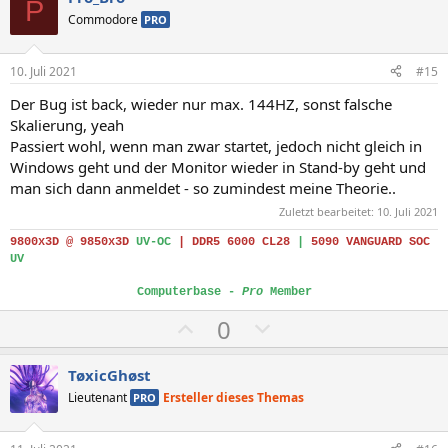
P
i
a
Commodore
PRO
t
t
i
i
10. Juli 2021
#15
v
v
Der Bug ist back, wieder nur max. 144HZ, sonst falsche
e
e
Skalierung, yeah
S
S
Passiert wohl, wenn man zwar startet, jedoch nicht gleich in
t
t
Windows geht und der Monitor wieder in Stand-by geht und
i
i
man sich dann anmeldet - so zumindest meine Theorie..
m
m
Zuletzt bearbeitet:
10. Juli 2021
m
m
9800x3D @ 9850x3D
UV-OC
|
DDR5 6000 CL28
|
5090 VANGUARD SOC
e
e
UV
Computerbase -
Pro
Member
P
N
0
o
e
s
g
TøxicGhøst
i
a
Lieutenant
Ersteller dieses Themas
PRO
t
t
i
i