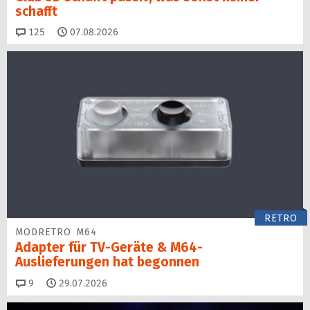
schafft
Kommentare
125
07.08.2026
RETRO
MODRETRO M64
Adapter für TV-Geräte & M64-
Auslieferungen hat begon­nen
Kommentare
9
29.07.2026