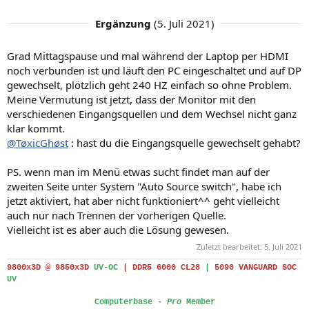
Ergänzung
(
5. Juli 2021
)
Grad Mittagspause und mal während der Laptop per HDMI
noch verbunden ist und läuft den PC eingeschaltet und auf DP
gewechselt, plötzlich geht 240 HZ einfach so ohne Problem.
Meine Vermutung ist jetzt, dass der Monitor mit den
verschiedenen Eingangsquellen und dem Wechsel nicht ganz
klar kommt.
@TøxicGhøst
: hast du die Eingangsquelle gewechselt gehabt?
PS. wenn man im Menü etwas sucht findet man auf der
zweiten Seite unter System "Auto Source switch", habe ich
jetzt aktiviert, hat aber nicht funktioniert^^ geht vielleicht
auch nur nach Trennen der vorherigen Quelle.
Vielleicht ist es aber auch die Lösung gewesen.
Zuletzt bearbeitet:
5. Juli 2021
9800x3D @ 9850x3D
UV-OC
|
DDR5 6000 CL28
|
5090 VANGUARD SOC
UV
Computerbase -
Pro
Member