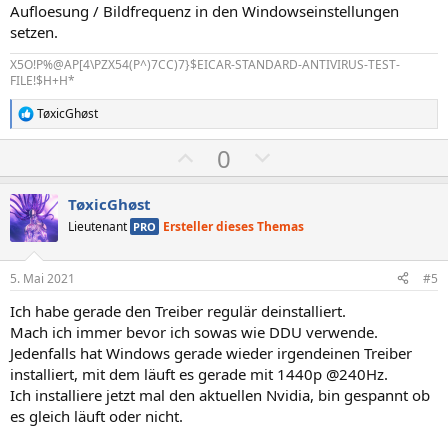
i
i
Aufloesung / Bildfrequenz in den Windowseinstellungen
m
m
setzen.
m
m
X5O!P%@AP[4\PZX54(P^)7CC)7}$EICAR-STANDARD-ANTIVIRUS-TEST-
e
e
FILE!$H+H*
TøxicGhøst
R
e
P
N
0
a
k
o
e
t
s
g
i
TøxicGhøst
o
i
a
Lieutenant
Ersteller dieses Themas
PRO
n
t
t
e
n
i
i
5. Mai 2021
#5
:
v
v
Ich habe gerade den Treiber regulär deinstalliert.
e
e
Mach ich immer bevor ich sowas wie DDU verwende.
S
S
Jedenfalls hat Windows gerade wieder irgendeinen Treiber
t
t
installiert, mit dem läuft es gerade mit 1440p @240Hz.
i
i
Ich installiere jetzt mal den aktuellen Nvidia, bin gespannt ob
m
m
es gleich läuft oder nicht.
m
m