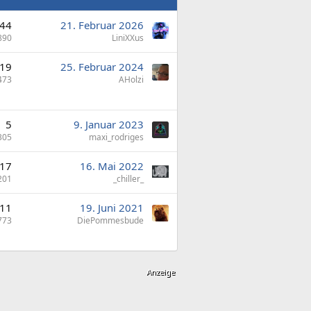
44
21. Februar 2026
890
LiniXXus
19
25. Februar 2024
473
AHolzi
5
9. Januar 2023
305
maxi_rodriges
17
16. Mai 2022
201
_chiller_
11
19. Juni 2021
773
DiePommesbude