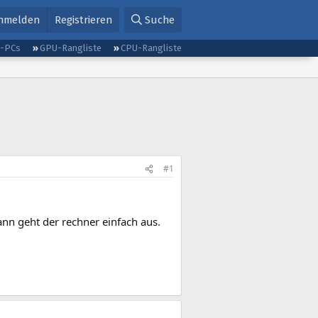
nmelden
Registrieren
Suche
g-PCs
GPU-Rangliste
CPU-Rangliste
#1
nn geht der rechner einfach aus.