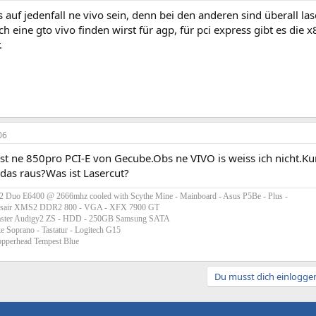
 auf jedenfall ne vivo sein, denn bei den anderen sind überall las
 eine gto vivo finden wirst für agp, für pci express gibt es die x
.
06
st ne 850pro PCI-E von Gecube.Obs ne VIVO is weiss ich nicht.Ku
 das raus?Was ist Lasercut?
 2 Duo E6400 @ 2666mhz cooled with Scythe Mine - Mainboard - Asus P5Be - Plus -
sair XMS2 DDR2 800 - VGA - XFX 7900 GT
aster Audigy2 ZS - HDD - 250GB Samsung SATA
e Soprano - Tastatur - Logitech G15
opperhead Tempest Blue
Du musst dich einloggen