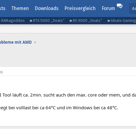
sts
Themen
Downloads
Preisvergleich
Forum
A
RAMageddon
RTX 5000 „Deals“
RX 9000 „Deals“
Ideale Gamin
robleme mit AMD
06
I Tool läuft ca. 2min. sucht auch den max. core oder mem, und da
egt bei volllast bei ca 64°C und im Windows bei ca 48°C.