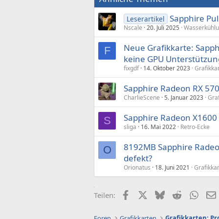
Sapphire Pul
Leserartikel
Nscale
20. Juli 2025
Wasserkühl
Neue Grafikkarte: Sapph
F
keine GPU Unterstützung
fixgdf
14. Oktober 2023
Grafikka
Sapphire Radeon RX 5700
CharlieScene
5. Januar 2023
Gra
Sapphire Radeon X1600 P
S
sliga
16. Mai 2022
Retro-Ecke
8192MB Sapphire Radeon
O
defekt?
Orionatus
18. Juni 2021
Grafikka
Facebook
X (Twitter)
Bluesky
Reddit
What
Teilen:
Foren
Grafikkarten
Grafikkarten: P