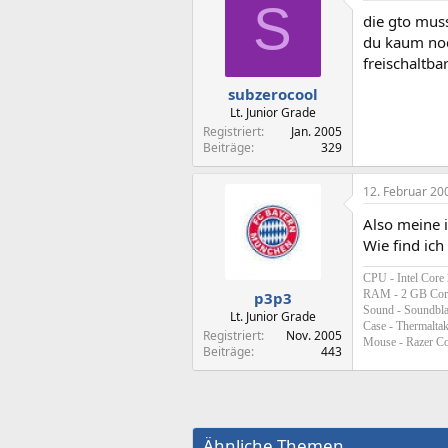
S
die gto muss
du kaum noch
freischaltbar
subzerocool
Lt. Junior Grade
Registriert
Jan. 2005
Beiträge
329
12. Februar 20
Also meine i
Wie find ich
CPU - Intel Core
RAM - 2 GB Cor
p3p3
Sound - Soundbl
Lt. Junior Grade
Case - Thermaltak
Registriert
Nov. 2005
Mouse - Razer C
Beiträge
443
Ähnliche Themen