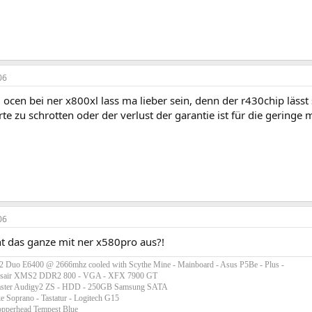
06
ocen bei ner x800xl lass ma lieber sein, denn der r430chip lässt
arte zu schrotten oder der verlust der garantie ist für die geringe 
06
ht das ganze mit ner x580pro aus?!
 2 Duo E6400 @ 2666mhz cooled with Scythe Mine - Mainboard - Asus P5Be - Plus -
sair XMS2 DDR2 800 - VGA - XFX 7900 GT
aster Audigy2 ZS - HDD - 250GB Samsung SATA
e Soprano - Tastatur - Logitech G15
opperhead Tempest Blue