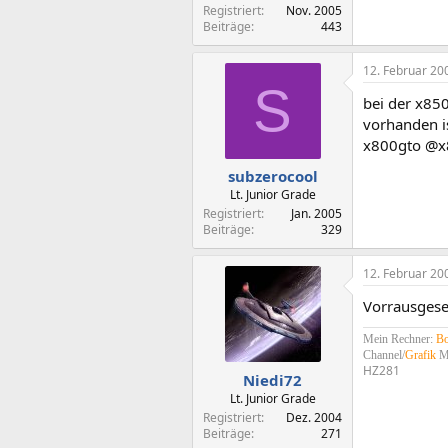
Registriert
Nov. 2005
Beiträge
443
12. Februar 20
S
bei der x85
vorhanden is
x800gto @x
subzerocool
Lt. Junior Grade
Registriert
Jan. 2005
Beiträge
329
12. Februar 20
Vorrausgeset
Mein Rechner:
Bo
Channel/
Grafik
M
HZ281
Niedi72
Lt. Junior Grade
Registriert
Dez. 2004
Beiträge
271