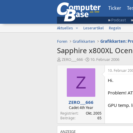
Ticker
Te
Podcast
Aktuelles
Leserartikel
Regeln
Foren
Grafikkarten
Grafikkarten: P
Sapphire x800XL Ocen
E
E
ZERO___666
10. Februar 2006
r
r
s
s
10. Februar 20
t
t
Z
Hi.
e
e
l
l
l
l
Problem! AT
e
t
ZERO___666
r
a
GPU temp. li
m
Cadet 4th Year
Registriert
Okt. 2005
Beiträge
65