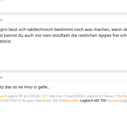
06
0pro lässt sich takttechnisch bestimmt noch was machen, wenn du
t kannst du auch mit nem biosflash die restlichen 4pipes frei sch
800xt
06
z das es ne Vivo is gelle..
ard
Gigabyte EP 45-UD3LR/ /
CPU
Intel Core 2 Quad Q9550 Cooled by AC Reezer 7 Pro/
R
/
Mäuschen
Logitech MX 700
/
Tastatur
Logi
SI R9 270x/
NT
Be quiet. Dark Power 530 W