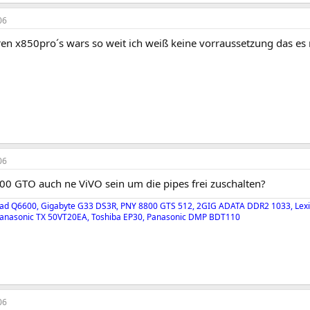
06
ren x850pro´s wars so weit ich weiß keine vorraussetzung das es n
06
00 GTO auch ne ViVO sein um die pipes frei zuschalten?
Quad Q6600, Gigabyte G33 DS3R, PNY 8800 GTS 512, 2GIG ADATA DDR2 1033, Le
 Panasonic TX 50VT20EA, Toshiba EP30, Panasonic DMP BDT110
06