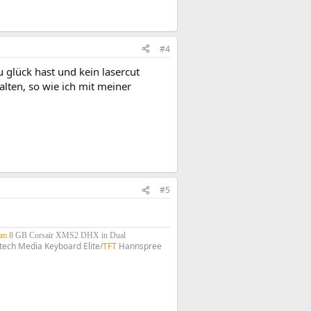
#4
 glück hast und kein lasercut
alten, so wie ich mit meiner
#5
am
8 GB Corsair XMS2 DHX in Dual
tech Media Keyboard Elite/
TFT
Hannspree