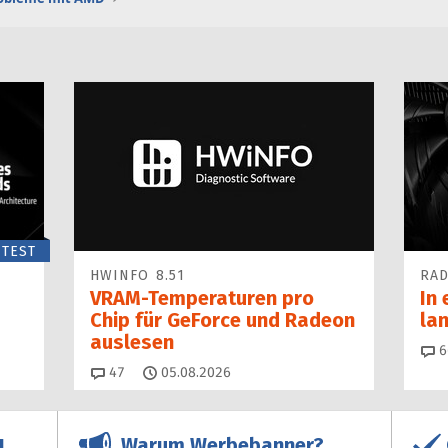
TEST
HWINFO 8.51
RAD
VRAM-Temperaturen pro
In 
Chip für GeForce und Radeon
la
auslesen
6
Kommentare
47
05.08.2026
Warum Werbebanner?
!