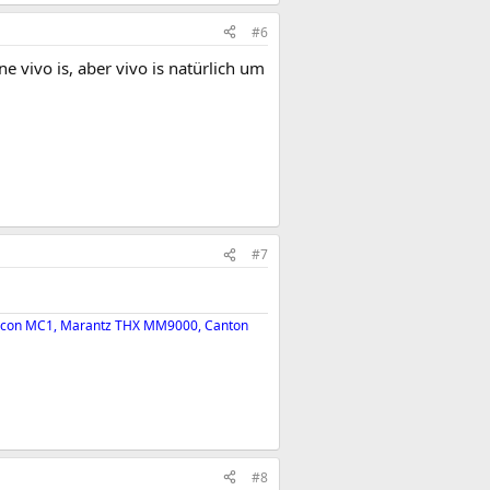
#6
e vivo is, aber vivo is natürlich um
#7
xicon MC1, Marantz THX MM9000, Canton
#8