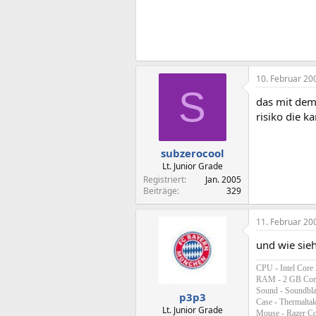
10. Februar 20
S
das mit dem 
risiko die k
subzerocool
Lt. Junior Grade
Registriert
Jan. 2005
Beiträge
329
11. Februar 20
und wie sie
CPU - Intel Core
RAM - 2 GB Cor
Sound - Soundbl
p3p3
Case - Thermaltak
Lt. Junior Grade
Mouse - Razer C