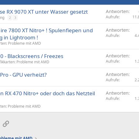
se RX 9070 XT unter Wasser gesetzt
Antworten
Aufrufe
11.
ung
2
3
ire 7800 XT Nitro+ ! Spulenfiepen und
Antworten
Aufrufe
4.
 in Lightroom !
rten: Probleme mit AMD
 - Blackscreens / Freezes
Antworten
Aufrufe
1.
fikkarten: Probleme mit AMD
ro - GPU verheizt?
Antworten
Aufrufe
2.
 RX 470 Nitro+ oder doch das Netzteil
Antworten
Aufrufe
1.
rten: Probleme mit AMD
sApp
E-Mail
Link
robleme mit AMD