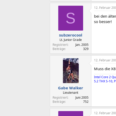
12. Februar 20
S
bei den älte
so besser!
subzerocool
Lt. Junior Grade
Registriert
Jan. 2005
Beiträge
329
12. Februar 20
Muss die X8
Intel Core 2 
5.2 THX S-10,
Gabe Walker
Lieutenant
Registriert
Juni 2005
Beiträge
752
12. Februar 20