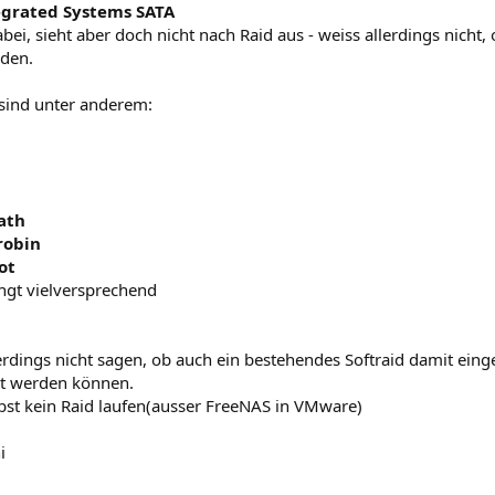
tegrated Systems SATA
abei, sieht aber doch nicht nach Raid aus - weiss allerdings nich
den.
 sind unter anderem:
ath
robin
ot
ngt vielversprechend
lerdings nicht sagen, ob auch ein bestehendes Softraid damit ei
t werden können.
lbst kein Raid laufen(ausser FreeNAS in VMware)
i