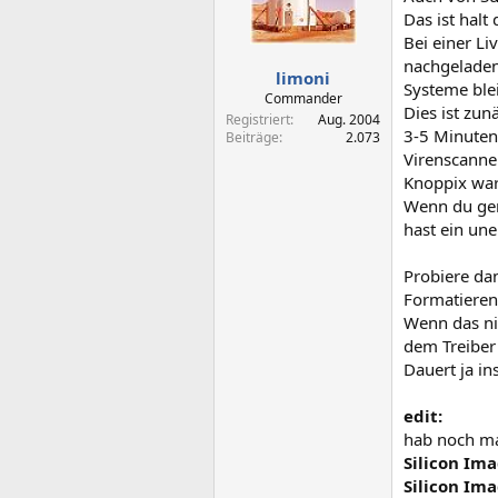
Das ist halt
Bei einer L
nachgeladen.
limoni
Systeme blei
Commander
Dies ist zun
Registriert
Aug. 2004
3-5 Minuten
Beiträge
2.073
Virenscanne
Knoppix war 
Wenn du gen
hast ein une
Probiere dan
Formatieren
Wenn das nic
dem Treiber 
Dauert ja i
edit:
hab noch mal
Silicon Im
Silicon Im