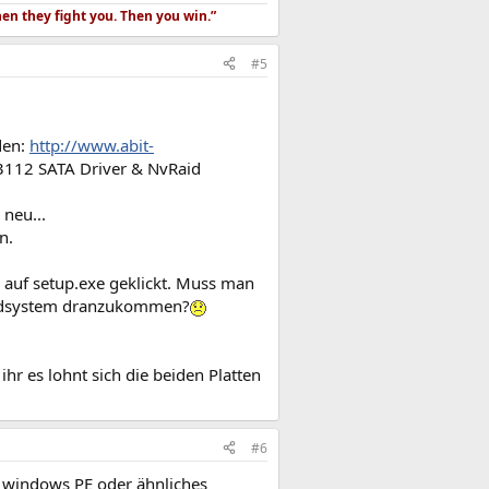
hen they fight you. Then you win.”
#5
den:
http://www.abit-
3112 SATA Driver & NvRaid
neu...
n.
s auf setup.exe geklickt. Muss man
 Raidsystem dranzukommen?
 ihr es lohnt sich die beiden Platten
#6
r windows PE oder ähnliches