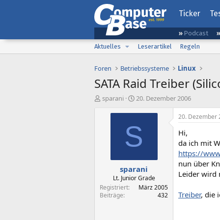
Ticker
Te
Podcast
Aktuelles
Leserartikel
Regeln
Foren
Betriebssysteme
Linux
SATA Raid Treiber (Sil
E
E
sparani
20. Dezember 2006
r
r
s
s
20. Dezember 
t
t
S
Hi,
e
e
l
l
da ich mit 
l
l
https://www
e
t
nun über Kn
sparani
r
a
Leider wird 
m
Lt. Junior Grade
Registriert
März 2005
Treiber
, die
Beiträge
432