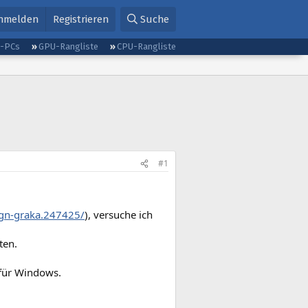
nmelden
Registrieren
Suche
g-PCs
GPU-Rangliste
CPU-Rangliste
#1
gn-graka.247425/
), versuche ich
ten.
 für Windows.