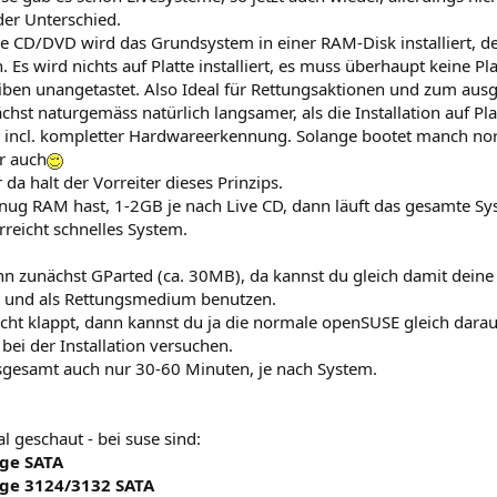
 der Unterschied.
ive CD/DVD wird das Grundsystem in einer RAM-Disk installiert, 
 Es wird nichts auf Platte installiert, es muss überhaupt keine P
ben unangetastet. Also Ideal für Rettungsaktionen und zum ausgi
ächst naturgemäss natürlich langsamer, als die Installation auf Pl
 incl. kompletter Hardwareerkennung. Solange bootet manch nor
r auch
da halt der Vorreiter dieses Prinzips.
ug RAM hast, 1-2GB je nach Live CD, dann läuft das gesamte 
rreicht schnelles System.
n zunächst GParted (ca. 30MB), da kannst du gleich damit deine 4
 und als Rettungsmedium benutzen.
ht klappt, dann kannst du ja die normale openSUSE gleich darauf
bei der Installation versuchen.
nsgesamt auch nur 30-60 Minuten, je nach System.
 geschaut - bei suse sind:
age SATA
age 3124/3132 SATA