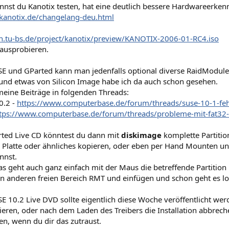
annst du Kanotix testen, hat eine deutlich bessere Hardwareerke
kanotix.de/changelang-deu.html
an.tu-bs.de/project/kanotix/preview/KANOTIX-2006-01-RC4.iso
 ausprobieren.
E und GParted kann man jedenfalls optional diverse RaidModule 
 und etwas von Silicon Image habe ich da auch schon gesehen.
meine Beiträge in folgenden Threads:
0.2 -
https://www.computerbase.de/forum/threads/suse-10-1-fehl
tps://www.computerbase.de/forum/threads/probleme-mit-fat32
rted Live CD könntest du dann mit
diskimage
komplette Partitio
 Platte oder ähnliches kopieren, oder eben per Hand Mounten un
nnst.
as geht auch ganz einfach mit der Maus die betreffende Partitio
en anderen freien Bereich RMT und einfügen und schon geht es lo
 10.2 Live DVD sollte eigentlich diese Woche veröffentlicht wer
llieren, oder nach dem Laden des Treibers die Installation abbrec
en, wenn du dir das zutraust.