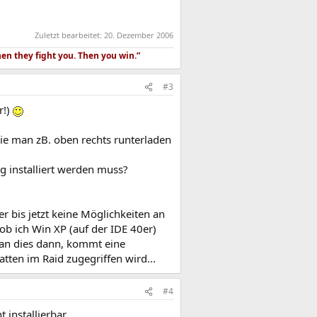
Zuletzt bearbeitet:
20. Dezember 2006
hen they fight you. Then you win.”
#3
r!)
ie man zB. oben rechts runterladen
ig installiert werden muss?
r bis jetzt keine Möglichkeiten an
 ich Win XP (auf der IDE 40er)
 man dies dann, kommt eine
tten im Raid zugegriffen wird...
#4
 installierbar.