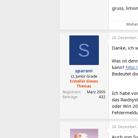
gruss, limon
Mohan
20. Dezember 
S
Danke, ich w
Was ist den
kann?
http:
sparani
Bedeutet die
Lt. Junior Grade
Ersteller dieses
Themas
Registriert
März 2005
Ich habe vor
Beiträge
432
das Raidsys
oder Win 200
Fehlermeldun
20. Dezember 
Auch von Sus