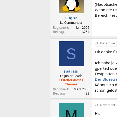
(Hauptsache
Wenn die Dat
Bereich Fest
Sug82
Lt. Commander
Registriert
Juni 2005
Beiträge
1.754
21. Dezember 
S
Ok danke fü
Ich habe ja 
gparted ode
sparani
Festplatten
Lt. Junior Grade
Der Bluescr
Ersteller dieses
Themas
Könnte ich d
Registriert
März 2005
schon gelöst
Beiträge
432
21. Dezember 
M
Hi,