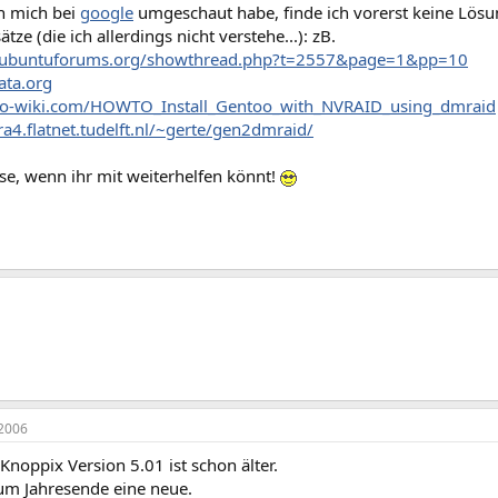
h mich bei
google
umgeschaut habe, finde ich vorerst keine Lös
tze (die ich allerdings nicht verstehe...): zB.
.ubuntuforums.org/showthread.php?t=2557&page=1&pp=10
-ata.org
too-wiki.com/HOWTO_Install_Gentoo_with_NVRAID_using_dmraid
tra4.flatnet.tudelft.nl/~gerte/gen2dmraid/
se, wenn ihr mit weiterhelfen könnt!
2006
 Knoppix Version 5.01 ist schon älter.
m Jahresende eine neue.