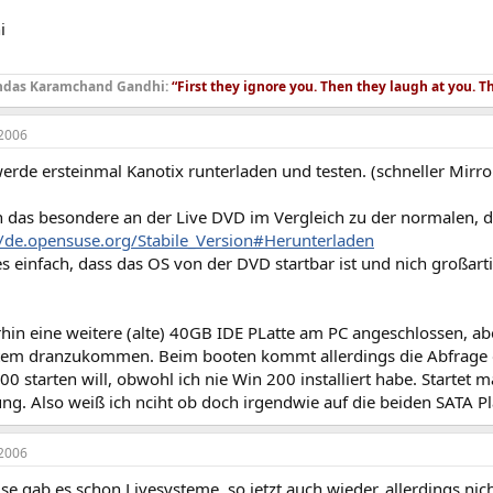
i
das Karamchand Gandhi:
“First they ignore you. Then they laugh at you. T
2006
erde ersteinmal Kanotix runterladen und testen. (schneller Mirro
n das besondere an der Live DVD im Vergleich zu der normalen, d
//de.opensuse.org/Stabile_Version#Herunterladen
s einfach, dass das OS von der DVD startbar ist und nich großart
hin eine weitere (alte) 40GB IDE PLatte am PC angeschlossen, abe
tem dranzukommen. Beim booten kommt allerdings die Abfrage ob
0 starten will, obwohl ich nie Win 200 installiert habe. Startet
g. Also weiß ich nciht ob doch irgendwie auf die beiden SATA Pla
2006
e gab es schon Livesysteme, so jetzt auch wieder, allerdings nicht