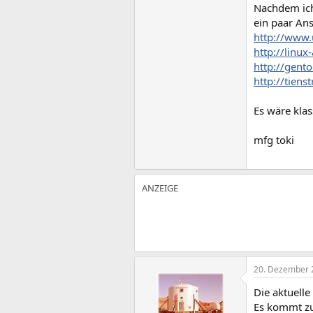
Nachdem ic
ein paar Ansä
http://www
http://linux
http://gen
http://tiens
Es wäre klas
mfg toki
20. Dezember 
Die aktuelle
Es kommt zu