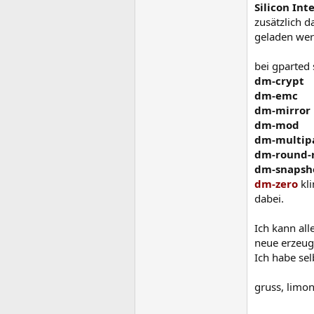
Silicon In
zusätzlich d
geladen wer
bei gparted
dm-crypt
dm-emc
dm-mirror
dm-mod
dm-multip
dm-round-
dm-snapsh
dm-zero
kli
dabei.
Ich kann al
neue erzeug
Ich habe se
gruss, limon