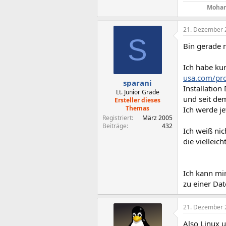
Mohan
21. Dezember 
S
Bin gerade 
Ich habe ku
usa.com/pr
sparani
Installation 
Lt. Junior Grade
und seit de
Ersteller dieses
Themas
Ich werde je
Registriert
März 2005
Beiträge
432
Ich weiß nic
die vielleic
Ich kann mir
zu einer Da
21. Dezember 
Also Linux 