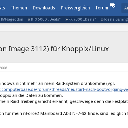
sts
Themen
Downloads
Preisvergleich
Forum
A
RAMageddon
RTX 5000 „Deals“
RX 9000 „Deals“
Ideale Gamin
icon Image 3112) für Knoppix/Linux
2006
Windows nicht mehr an mein Raid-System drankomme (vgl.
.computerbase.de/forum/threads/neustart-nach-bootvorgang-w
oppix an die Daten zu kommen.
mein Raid Treiber garnicht erkannt, geschweige denn die Festplat
 ich für mein nForce2 Mainboard Abit NF7-S2 finde, sind lediglich