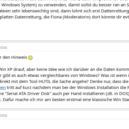
 Windows System) zu verwenden, damit sollst du besser ran an S
eien sehr lebenswichtig sind, dann lohnt sich erst Dattenrettun
platten Datenrettung, die Fiona (Moderatorin) dort könnte dir evtl
2006
r den Hinweis
Win XP drauf, aber keine Idee wie ich darüber an die Daten komm
r gibt es auch etwas vergleichbares von Windows? Was ist wenn 
 direkt mit dem Tool HUTIL die Sache angehe? Denke nur, dass di
een
tritt auf kurz nachdem man bei der Windows Installation die Rai
ie "Serial ATA Driver Disk" auch per Hand installieren (zB. in DOS)
. Dafür mache ich mir am besten erstmal eine klassische Win Star
2006