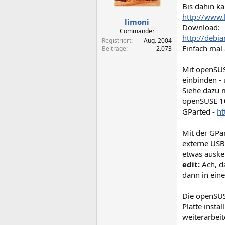
Bis dahin k
http://www.
limoni
Download:
Commander
http://debi
Registriert
Aug. 2004
Einfach mal
Beiträge
2.073
Mit openSUS
einbinden -
Siehe dazu 
openSUSE 1
GParted -
ht
Mit der GPa
externe USB
etwas auske
edit:
Ach, d
dann in ein
Die openSUSE
Platte insta
weiterarbeit