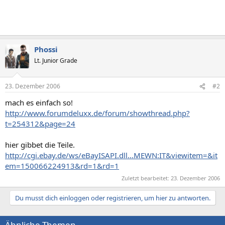
Phossi
Lt. Junior Grade
23. Dezember 2006
#2
mach es einfach so!
http://www.forumdeluxx.de/forum/showthread.php?
t=254312&page=24
hier gibbet die Teile.
http://cgi.ebay.de/ws/eBayISAPI.dll...MEWN:IT&viewitem=&it
em=150066224913&rd=1&rd=1
Zuletzt bearbeitet:
23. Dezember 2006
Du musst dich einloggen oder registrieren, um hier zu antworten.
Ähnliche Themen