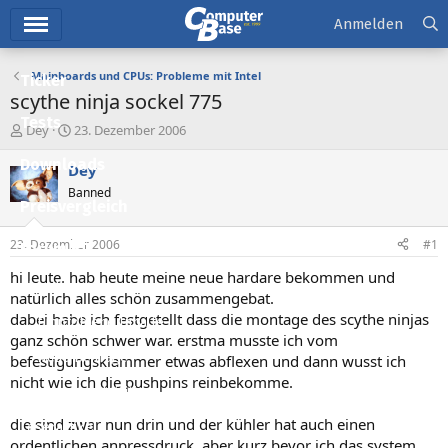
Hauptmenü
Anmelden
Mainboards und CPUs: Probleme mit Intel
Ticker
scythe ninja sockel 775
Tests
E
E
Dey
23. Dezember 2006
r
r
Downloads
s
s
Dey
t
t
Banned
e
e
Preisvergleich
l
l
l
l
23. Dezember 2006
#1
Forum
e
t
r
a
hi leute. hab heute meine neue hardare bekommen und
Aktuelles
m
natürlich alles schön zusammengebat.
dabei habe ich festgetellt dass die montage des scythe ninjas
Empfohlene Inhalte
ganz schön schwer war. erstma musste ich vom
Neue Beiträge
befestigungsklammer etwas abflexen und dann wusst ich
nicht wie ich die pushpins reinbekomme.
Neueste Aktivitäten
die sind zwar nun drin und der kühler hat auch einen
Leserartikel
ordentlichen anpressdruck, aber kurz bevor ich das system