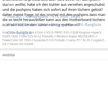
Regeln
starten wollte, habe ich den kühler aus versehen angeschubst
und die pushpins haben sich sofort auf ihren löchern gelöst?
daher meine frage: ist das nromal mit den pushpins dass man
Podcast
RAMageddon
RTX 5000 „Deals“
die so leicht herausreißen kann aus den motherboard-löchern
oder wie soll ich den kühler richtig montieren?
RX 9000 „Deals“
Ideale Gaming-PCs
GPU-Rangliste
Intel Core i5-2500K @ 4,4 GHz // ASUS P8P67 EVO // 8GB Kingston HyperX
CPU-Rangliste
DDR3-1600 // Intel X25-M G2 Postville // Western Digital WD20EARSS //
PowerColor HD 7950 // Auzentech X-Fi Prelude // LianLi PC7 SE III // Logitech
G9 // Denon AH-D2000