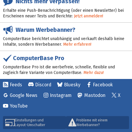
Nichts mehr verpassen!
Erhalte eine Push-Benachrichtigung (oder einen Newsletter) bei
Erscheinen neuer Tests und Berichte:
Jetzt anmelden!
Warum Werbebanner?
ComputerBase berichtet unabhängig und verkauft deshalb keine
Inhalte, sondern Werbebanner.
Mehr erfahren!
ComputerBase Pro
ComputerBase Pro ist die werbefreie, schnelle, flexible und
zugleich faire Variante von ComputerBase.
Mehr dazu!
Feeds
Discord
Bluesky
Facebook
Google News
Instagram
Mastodon
X
YouTube
Einstellungen und
Probleme mit einem
Layout-Umschalter
Werbebanner?