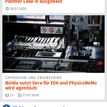
Panther Lake-R ausgebaut
28.07.2026
CHIPDESIGN UND ENGINEERING
Nvidia nutzt Vera für EDA und PhysicsNeMo
wird agentisch
Kommentare
23
27.07.2026