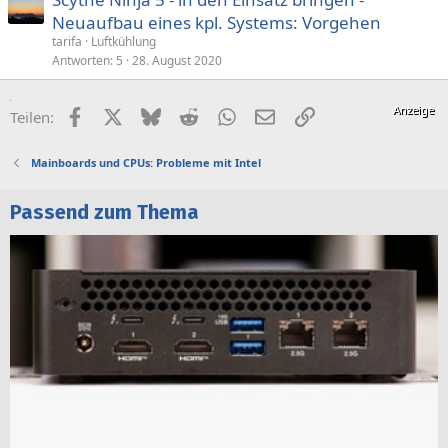
Neuaufbau eines kpl. Systems: Vorgehen
tarifa
Luftkühlung
Antworten
5
28. August 2020
Facebook
X (Twitter)
Bluesky
Reddit
WhatsApp
E-Mail
Link
Teilen:
Mainboards und CPUs: Probleme mit Intel
Passend zum Thema