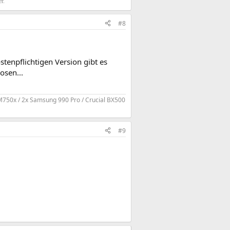
r.
#8
tenpflichtigen Version gibt es
osen...
M750x / 2x Samsung 990 Pro / Crucial BX500
#9