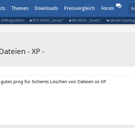
sts
Themen
Downloads
Preisvergleich
Forum
A
RAMageddon
RTX 5000 „Deals“
RX 9000 „Deals“
Ideale Gamin
ateien - XP -
 gutes prog für Sicheres Löschen von Dateien os XP