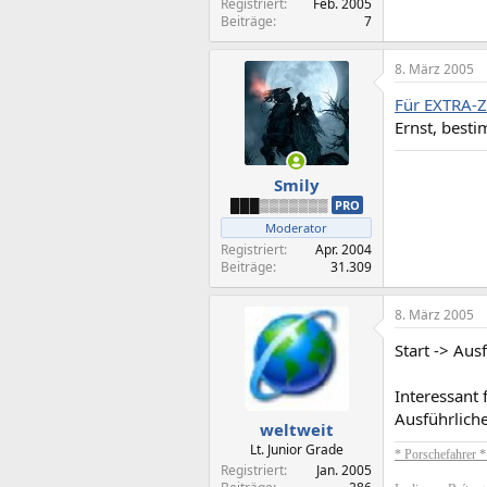
Registriert
Feb. 2005
Beiträge
7
8. März 2005
Für EXTRA-Z
Ernst, besti
Smily
███▒▒▒▒▒▒▒
PRO
Moderator
Registriert
Apr. 2004
Beiträge
31.309
8. März 2005
Start -> Aus
Interessant 
Ausführliche
weltweit
Lt. Junior Grade
* Porschefahrer 
Registriert
Jan. 2005