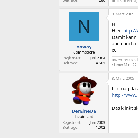
Beiträge
286
In diesem Beítra
8. März 2005
N
Hi!
Hier:
http:/
Damit kann m
auch noch me
noway
cu
Commodore
Registriert
Juni 2004
Ryzen 7800x3d 
Beiträge
4.601
/ Linux Mint 22
8. März 2005
Ich mag da
http://www.
Das klinkt 
DerEineDa
Lieutenant
Registriert
Juni 2003
Beiträge
1.002