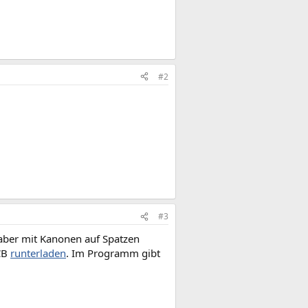
#2
#3
t aber mit Kanonen auf Spatzen
 CB
runterladen
. Im Programm gibt