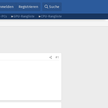
nmelden
Registrieren
Suche
g-PCs
GPU-Rangliste
CPU-Rangliste
#1