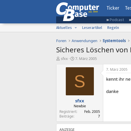
Ticker
Te
Podcast
Aktuelles
Leserartikel
Regeln
Foren
Anwendungen
Systemtools
Sicheres Löschen von D
E
E
sfxx
7. März 2005
r
r
s
s
7. März 2005
t
t
S
kennt ihr ne
e
e
l
l
l
l
danke
e
t
sfxx
r
a
m
Newbie
Registriert
Feb. 2005
Beiträge
7