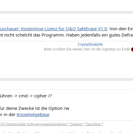
uschauer: Kostenlose Lizenz für O&O SafeErase V1.0
. Von den E
mt nicht schelcht das Programm. Haben jedenfalls ein gutes Defra
CrystalDiskInfo
Bitte scrollen Sie weiter, hier ist die Signatur zu Ende
führen -> cmd -> cipher /?
für deine Zwecke ist die Option /w
r in der
KnowledgeBase
* IT-Chefentwickler Softwareverpackungsdesign * Studium * Taxischein *