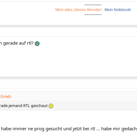
~~~~~~~~
Mein altes, kleines Monster!
-
Mein Notebook!
~~~~~~~~
n gerade auf rtl?
chrieb:
erade jemand RTL geschaut
 habe immer ne prog gesucht und jetzt bei rtl ... habe mir gedacht