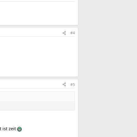
#4
#5
 ist zeit