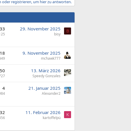
 oder registrieren, um hier zu antworten.
33
29. November 2025
B
125
bisy
18
9. November 2025
449
mchawk777
50
13. März 2026
727
Speedy Gonzales
4
21. Januar 2025
984
Alexander2
32
11. Februar 2026
K
356
kartoffelpü