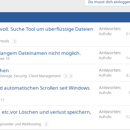
Du musst dich einloggen
 voll. Suche Tool um überflüssige Dateien
Antworten
Aufrufe
2.
mtools
2
 langem Dateinamen nicht möglich.
Antworten
Aufrufe
1.
ws 10
chen
Antworten
Aufrufe
3.
Storage, Security, Client Management
2
3
d automatischen Scrollen seit Windows
Antworten
Aufrufe
 11
etc.vor Löschen und verlust speichern,
Antworten
Aufrufe
1.
tprovider und Webhosting
2