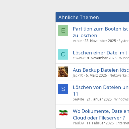
Ähnliche Themen
Partition zum Booten ist
E
zu löschen
echte
23. November 2025
Syste
Löschen einer Datei mit
C
c:\www
9. November 2025
Windo
Aus Backup Dateien lös
Jack10
6. März 2026
Netzwerke, 
Löschen von Dateien un
S
11
Se94te
21. Januar 2025
Windows
Wo Dokumente, Dateien 
Cloud oder Fileserver ?
Paul09
11. Februar 2026
Interne