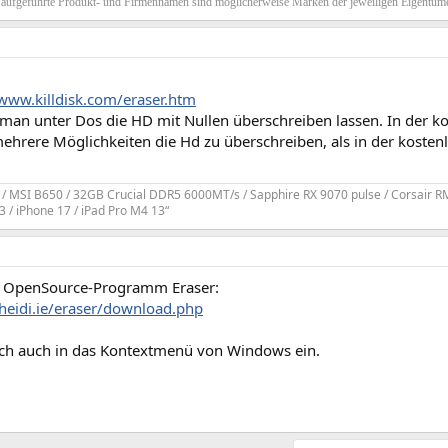
g aufgeführte Produkt- und Firmennamen sind möglicherweise Marken der jeweiligen Eigentüme
/www.killdisk.com/eraser.htm
an unter Dos die HD mit Nullen überschreiben lassen. In der kos
hrere Möglichkeiten die Hd zu überschreiben, als in der kostenl
/ MSI B650 / 32GB Crucial DDR5 6000MT/s / Sapphire RX 9070 pulse / Corsair R
.3 / iPhone 17 / iPad Pro M4 13“
s OpenSource-Programm Eraser:
heidi.ie/eraser/download.php
sich auch in das Kontextmenü von Windows ein.