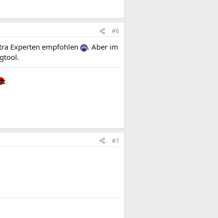
#6
xtra Experten empfohlen
. Aber im
gtool.
#7