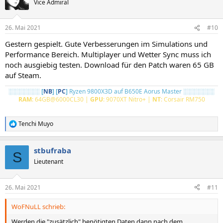
Vice Admiral
i
o
n
26. Mai 2021
#10
e
n
Gestern gespielt. Gute Verbesserungen im Simulations und
:
Performance Bereich. Multiplayer und Wetter Sync muss ich
noch ausgiebig testen. Download für den Patch waren 65 GB
auf Steam.
░░░░░░░
[
NB
] [
PC
]
Ryzen 9800X3D auf B650E Aorus Master ░░░░░░░
RAM
: 64GB@6000CL30 |
GPU
: 9070XT Nitro+ |
NT
: Corsair RM750
Tenchi Muyo
R
e
a
stbufraba
k
S
t
Lieutenant
i
o
n
26. Mai 2021
#11
e
n
WoFNuLL schrieb:
:
Werden die "zusätzlich" benötigten Daten dann nach dem