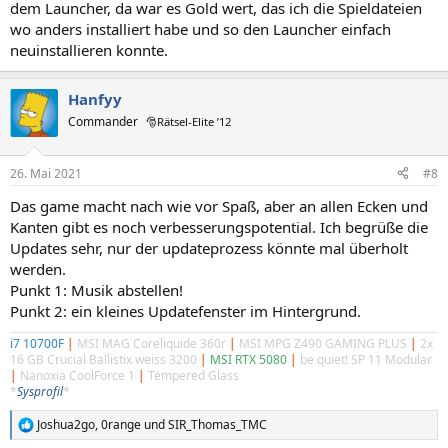
dem Launcher, da war es Gold wert, das ich die Spieldateien
wo anders installiert habe und so den Launcher einfach
neuinstallieren konnte.
Hanfyy
Commander
🎅Rätsel-Elite ’12
26. Mai 2021
#8
Das game macht nach wie vor Spaß, aber an allen Ecken und
Kanten gibt es noch verbesserungspotential. Ich begrüße die
Updates sehr, nur der updateprozess könnte mal überholt
werden.
Punkt 1: Musik abstellen!
Punkt 2: ein kleines Updatefenster im Hintergrund.
i7 10700F
|
MSI MAG Coreliquide 360r
|
MSI MPG Z490 GAMING PLUS
|
2x
16 GB Crucial Ballistix weiss 3200
|
MSI RTX 5080
|
be quiet! SP 11 Modular
|
Nanoxia CoolForce 1
|
Tempered Glass
*
Sysprofil
*
Joshua2go
,
0range
und
SIR_Thomas_TMC
R
e