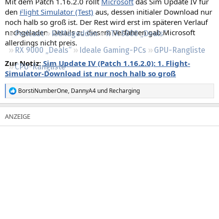
Mit dem Patch 1.16.2.0 rollt
Microsoft
das Sim Update IV für
Regeln
den
Flight Simulator (Test)
aus, dessen initialer Download nur
noch halb so groß ist. Der Rest wird erst im späteren Verlauf
nachgeladen. Details zu diesem Verfahren gab Microsoft
Podcast
RAMageddon
RTX 5000 „Deals“
allerdings nicht preis.
RX 9000 „Deals“
Ideale Gaming-PCs
GPU-Rangliste
Zur Notiz:
Sim Update IV (Patch 1.16.2.0): 1. Flight-
CPU-Rangliste
Simulator-Download ist nur noch halb so groß
BorstiNumberOne
,
DannyA4
und
Recharging
R
e
a
k
t
i
o
n
e
n
: