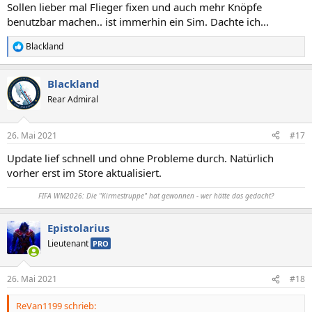
Sollen lieber mal Flieger fixen und auch mehr Knöpfe
benutzbar machen.. ist immerhin ein Sim. Dachte ich...
Blackland
R
e
a
Blackland
k
t
Rear Admiral
i
o
n
26. Mai 2021
#17
e
n
Update lief schnell und ohne Probleme durch. Natürlich
:
vorher erst im Store aktualisiert.
FIFA WM2026: Die "Kirmestruppe" hat gewonnen - wer hätte das gedacht?
Epistolarius
Lieutenant
PRO
26. Mai 2021
#18
ReVan1199 schrieb: