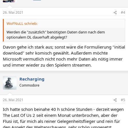
i
o
n
26. Mai 2021
#4
e
n
WoFNuLL schrieb:
:
Werden die "zusätzlich" benötigten Daten dann nach dem
optionalem DL dauerhaft abgelegt?
Davon gehe ich stark aus; sonst wäre die Formulierung "initial
download" sehr komisch gewählt. Außerdem möchte
Microsoft vermutlich nicht noch mehr Daten als nötig immer
und immer wieder zu den Spielern streamen.
Recharging
Commodore
26. Mai 2021
#5
Ich hatte schon beinahe 40 h schöne Stunden - derzeit wegen
The Last Of Us 2 seit einem Monat unterbrochen, aber der
Flusi ist, für mich als reiner Gelegenheitsflieger und rein für
den Aspekt des Weltanschauens, sehr schön umgesetzt.