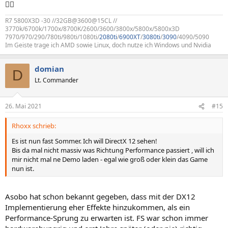
🤦‍♂️
R7 5800X3D -30 //32GB@3600@15CL //
3770k/6700k/1700x/8700K/2600/3600/3800x/5800x/5800x3D
7970/970/290/780ti/980ti/1080ti/
2080ti
/
6900XT
/
3080ti
/
3090
/4090/5090
Im Geiste trage ich AMD sowie Linux, doch nutze ich Windows und Nvidia
domian
D
Lt. Commander
26. Mai 2021
#15
Rhoxx schrieb:
Es ist nun fast Sommer. Ich will DirectX 12 sehen!
Bis da mal nicht massiv was Richtung Performance passiert , will ich
mir nicht mal ne Demo laden - egal wie groß oder klein das Game
nun ist.
Asobo hat schon bekannt gegeben, dass mit der DX12
Implementierung eher Effekte hinzukommen, als ein
Performance-Sprung zu erwarten ist. FS war schon immer