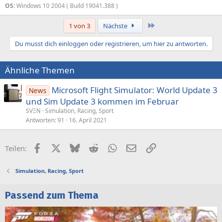
OS
: Windows 10 2004 ( Build 19041.388 )
Letzte
1 von 3
Nächste
Du musst dich einloggen oder registrieren, um hier zu antworten.
Ähnliche Themen
Microsoft Flight Simulator: World Update 3
News
und Sim Update 3 kommen im Februar
SVΞN
Simulation, Racing, Sport
Antworten
91
16. April 2021
Facebook
X (Twitter)
Bluesky
Reddit
WhatsApp
E-Mail
Link
Teilen:
Simulation, Racing, Sport
Passend zum Thema