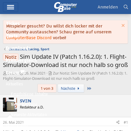
Hauptmenü
Anmelden
Ticker
Mitspieler gesucht? Du willst dich locker mit der
Community austauschen? Schau gerne auf unserem
Tests
ComputerBase Discord
vorbei!
Downloads
Simulation, Racing, Sport
Sim Update IV (Patch 1.16.2.0): 1. Flight-
Notiz
Preisvergleich
Simulator-Download ist nur noch halb so groß
Forum
E
E
SVΞN
26. Mai 2021
Zur Notiz: Sim Update IV (Patch 1.16.2.0): 1.
r
r
Flight-Simulator-Download ist nur noch halb so groß
s
s
Aktuelles
Letzte
1 von 3
Nächste
t
t
e
e
Empfohlene Inhalte
l
l
SVΞN
l
l
Neue Beiträge
Redakteur a.D.
e
t
Neueste Aktivitäten
r
a
m
26. Mai 2021
#1
Leserartikel