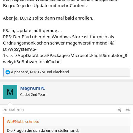
Begrüße jedes Update mit mehr Content.
Aber ja, DX12 sollte dann mal bald anrollen.
PS: Ja, Update läuft gerade ...
PPS: Der Pfad über den Windows-Store ist für mich als
Ordnungsmonk schon schwer magenverstimmend: 🤪
D:\WpSystem\S-
1-...-...\AppData\Local\Packages\Microsoft.FlightSimulator_8
wekyb3d8bbwe\LocalCache
Alphanerd
,
M1812M
und
Blackland
R
e
a
MagnumPI
k
M
t
Cadet 2nd Year
i
o
n
26. Mai 2021
#6
e
n
WoFNuLL schrieb:
:
Die Fragen die sich da einem stellen sind: