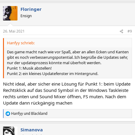
a
Floringer
k
t
Ensign
i
o
n
26. Mai 2021
#9
e
n
Hanfyy schrieb:
:
Das game macht nach wie vor Spaß, aber an allen Ecken und Kanten
gibt es noch verbesserungspotential. Ich begrüße die Updates sehr,
nur der updateprozess könnte mal überholt werden.
Punkt 1: Musik abstellen!
Punkt 2: ein kleines Updatefenster im Hintergrund.
Nicht ideal, aber sicher eine Lösung für Punkt 1: beim Update
Rechtsklick auf das Sound Symbol in der Windows Taskleiste
rechts unten und Sound Mixer öffnen, FS muten. Nach dem
Update dann rückgängig machen
Hanfyy
und
Blackland
R
e
a
Simanova
k
t