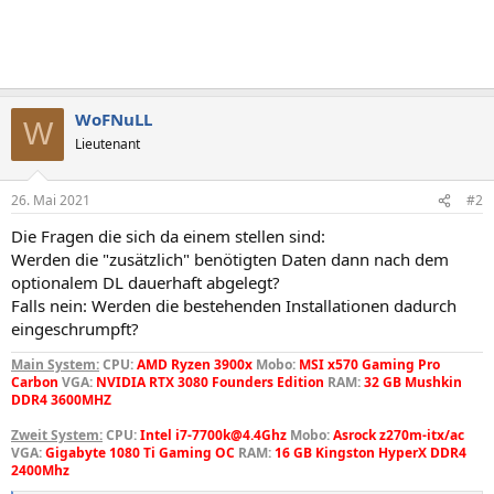
WoFNuLL
W
Lieutenant
26. Mai 2021
#2
Die Fragen die sich da einem stellen sind:
Werden die "zusätzlich" benötigten Daten dann nach dem
optionalem DL dauerhaft abgelegt?
Falls nein: Werden die bestehenden Installationen dadurch
eingeschrumpft?
Main System:
CPU:
AMD Ryzen 3900x
Mobo:
MSI x570 Gaming Pro
Carbon
VGA:
NVIDIA RTX 3080 Founders Edition
RAM:
32 GB Mushkin
DDR4 3600MHZ
Zweit System:
CPU:
Intel i7-7700k@4.4Ghz
Mobo:
Asrock z270m-itx/ac
VGA:
Gigabyte 1080 Ti Gaming OC
RAM:
16 GB Kingston HyperX DDR4
2400Mhz