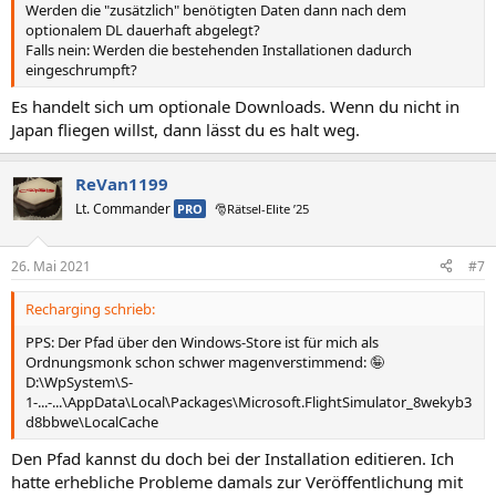
Werden die "zusätzlich" benötigten Daten dann nach dem
optionalem DL dauerhaft abgelegt?
Falls nein: Werden die bestehenden Installationen dadurch
eingeschrumpft?
Es handelt sich um optionale Downloads. Wenn du nicht in
Japan fliegen willst, dann lässt du es halt weg.
ReVan1199
Lt. Commander
PRO
🎅Rätsel-Elite ’25
26. Mai 2021
#7
Recharging schrieb:
PPS: Der Pfad über den Windows-Store ist für mich als
Ordnungsmonk schon schwer magenverstimmend: 🤪
D:\WpSystem\S-
1-...-...\AppData\Local\Packages\Microsoft.FlightSimulator_8wekyb3
d8bbwe\LocalCache
Den Pfad kannst du doch bei der Installation editieren. Ich
hatte erhebliche Probleme damals zur Veröffentlichung mit