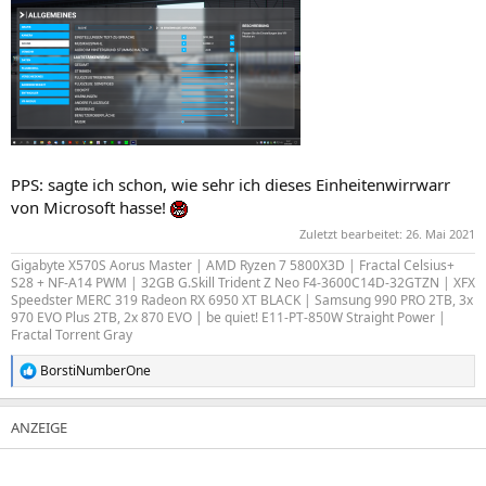
PPS: sagte ich schon, wie sehr ich dieses Einheitenwirrwarr
von Microsoft hasse!
Zuletzt bearbeitet:
26. Mai 2021
Gigabyte X570S Aorus Master | AMD Ryzen 7 5800X3D | Fractal Celsius+
S28 + NF-A14 PWM | 32GB G.Skill Trident Z Neo F4-3600C14D-32GTZN | XFX
Speedster MERC 319 Radeon RX 6950 XT BLACK | Samsung 990 PRO 2TB, 3x
970 EVO Plus 2TB, 2x 870 EVO | be quiet! E11-PT-850W Straight Power |
Fractal Torrent Gray
BorstiNumberOne
R
e
a
k
t
i
o