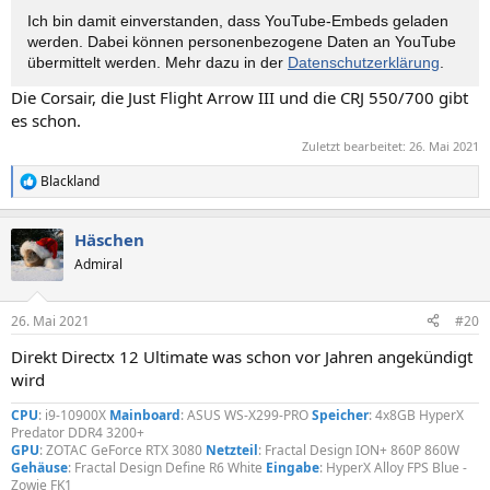
Ich bin damit einverstanden, dass YouTube-Embeds geladen
werden. Dabei können personen­bezogene Daten an YouTube
übermittelt werden. Mehr dazu in der
Datenschutzerklärung
.
Die Corsair, die Just Flight Arrow III und die CRJ 550/700 gibt
es schon.
Zuletzt bearbeitet:
26. Mai 2021
Blackland
R
e
a
Häschen
k
t
Admiral
i
o
n
26. Mai 2021
#20
e
n
Direkt Directx 12 Ultimate was schon vor Jahren angekündigt
:
wird
CPU
: i9-10900X
Mainboard
: ASUS WS-X299-PRO
Speicher
: 4x8GB HyperX
Predator DDR4 3200+
GPU
: ZOTAC GeForce RTX 3080
Netzteil
: Fractal Design ION+ 860P 860W
Gehäuse
: Fractal Design Define R6 White
Eingabe
: HyperX Alloy FPS Blue -
Zowie FK1