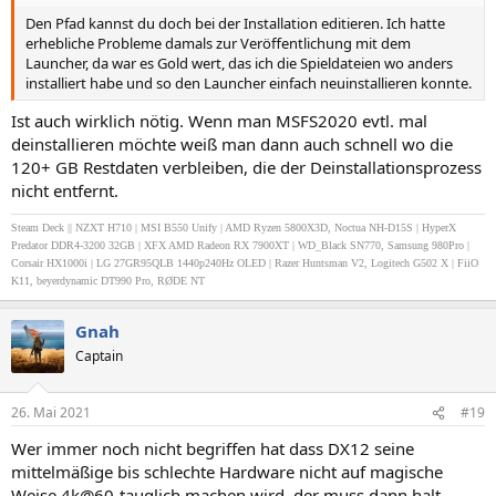
Den Pfad kannst du doch bei der Installation editieren. Ich hatte
erhebliche Probleme damals zur Veröffentlichung mit dem
Launcher, da war es Gold wert, das ich die Spieldateien wo anders
installiert habe und so den Launcher einfach neuinstallieren konnte.
Ist auch wirklich nötig. Wenn man MSFS2020 evtl. mal
deinstallieren möchte weiß man dann auch schnell wo die
120+ GB Restdaten verbleiben, die der Deinstallationsprozess
nicht entfernt.
Steam Deck || NZXT H710 | MSI B550 Unify | AMD Ryzen 5800X3D, Noctua NH-D15S | HyperX
Predator DDR4-3200
32GB
| XFX AMD Radeon RX 7900XT | WD_Black SN770, Samsung 980Pro |
Corsair HX1000i | LG 27GR95QLB 1440p240Hz OLED | Razer Huntsman V2, Logitech G502 X | FiiO
K11, beyerdynamic DT990 Pro, RØDE NT
Gnah
Captain
26. Mai 2021
#19
Wer immer noch nicht begriffen hat dass DX12 seine
mittelmäßige bis schlechte Hardware nicht auf magische
Weise 4k@60-tauglich machen wird, der muss dann halt