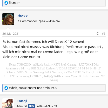
flo.murr
R
e
a
Rhoxx
k
t
Lt. Commander
🎅Rätsel-Elite ’24
i
o
n
26. Mai 2021
#3
e
n
Es ist nun fast Sommer. Ich will DirectX 12 sehen!
:
Bis da mal nicht massiv was Richtung Performance passiert ,
will ich mir nicht mal ne Demo laden - egal wie groß oder
klein das Game nun ist.
Ryzen 7 5800X3D - ASRock Fatal1ty X370 Prof. Gaming - RX5700 XT 50th
Anniversary Ed. - 4x 8GB G.Skill RipJaws V DDR4-3200/CL14-14-14-34-48-1T -
Xilence 650W - SSDs: Samsung 840 + SanDisk, NVMe: 1+2TB SanDisk, HDDs:
3+8+12TB - Samsung C27HG70, 1440p@144Hz - Razer Viper 8KHz & Huntsman V2
Analog
c9hris
,
dunkelbunter
und
Steini1990
R
e
a
Conqi
k
t
Admiral
PRO
🎄Rätsel-Elite ’22