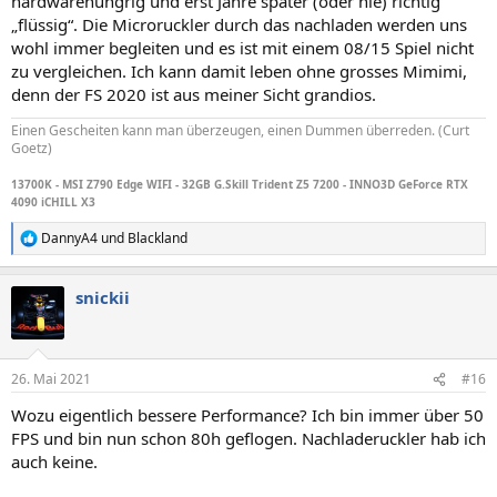
hardwarehungrig und erst Jahre später (oder nie) richtig
„flüssig“. Die Microruckler durch das nachladen werden uns
wohl immer begleiten und es ist mit einem 08/15 Spiel nicht
zu vergleichen. Ich kann damit leben ohne grosses Mimimi,
denn der FS 2020 ist aus meiner Sicht grandios.
Einen Gescheiten kann man überzeugen, einen Dummen überreden. (Curt
Goetz)
13700K - MSI Z790 Edge WIFI - 32GB G.Skill Trident Z5 7200 - INNO3D GeForce RTX
4090 iCHILL X3
DannyA4
und
Blackland
R
e
a
snickii
k
t
i
o
n
26. Mai 2021
#16
e
n
Wozu eigentlich bessere Performance? Ich bin immer über 50
:
FPS und bin nun schon 80h geflogen. Nachladeruckler hab ich
auch keine.