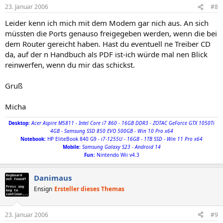
23. Januar 2006
#8
Leider kenn ich mich mit dem Modem gar nich aus. An sich
müssten die Ports genauso freigegeben werden, wenn die bei
dem Router gereicht haben. Hast du eventuell ne Treiber CD
da, auf der n Handbuch als PDF ist-ich würde mal nen Blick
reinwerfen, wenn du mir das schickst.
Gruß
Micha
Desktop:
Acer Aspire M5811 - Intel Core i7 860 - 16GB DDR3 - ZOTAC GeForce GTX 1050Ti
4GB - Samsung SSD 850 EVO 500GB - Win 10 Pro x64
Notebook
:
HP EliteBook 840 G9
- i7-1255U - 16GB - 1TB SSD - Win 11 Pro x64
Mobile:
Samsung Galaxy S23 - Android 14
Fun:
Nintendo Wii v4.3
Danimaus
Ensign
Ersteller dieses Themas
23. Januar 2006
#9