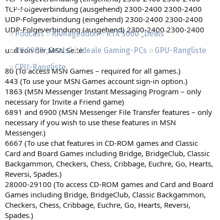
Regeln
TCP-Folgeverbindung (ausgehend) 2300-2400 2300-2400
UDP-Folgeverbindung (eingehend) 2300-2400 2300-2400
UDP-Folgeverbindung (ausgehend) 2300-2400 2300-2400
Podcast
RAMageddon
RTX 5000 „Deals“
und von der MSN Seite:
RX 9000 „Deals“
Ideale Gaming-PCs
GPU-Rangliste
CPU-Rangliste
80 (To access MSN Games – required for all games.)
443 (To use your MSN Games account sign-in option.)
1863 (MSN Messenger Instant Messaging Program – only
necessary for Invite a Friend game)
6891 and 6900 (MSN Messenger File Transfer features – only
necessary if you wish to use these features in MSN
Messenger.)
6667 (To use chat features in CD-ROM games and Classic
Card and Board Games including Bridge, BridgeClub, Classic
Backgammon, Checkers, Chess, Cribbage, Euchre, Go, Hearts,
Reversi, Spades.)
28000-29100 (To access CD-ROM games and Card and Board
Games including Bridge, BridgeClub, Classic Backgammon,
Checkers, Chess, Cribbage, Euchre, Go, Hearts, Reversi,
Spades.)