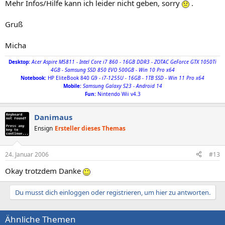
Mehr Infos/Hilfe kann ich leider nicht geben, sorry
.
Gruß
Micha
Desktop:
Acer Aspire M5811 - Intel Core i7 860 - 16GB DDR3 - ZOTAC GeForce GTX 1050Ti
4GB - Samsung SSD 850 EVO 500GB - Win 10 Pro x64
Notebook
:
HP EliteBook 840 G9
- i7-1255U - 16GB - 1TB SSD - Win 11 Pro x64
Mobile:
Samsung Galaxy S23 - Android 14
Fun:
Nintendo Wii v4.3
Danimaus
Ensign
Ersteller dieses Themas
24. Januar 2006
#13
Okay trotzdem Danke
Du musst dich einloggen oder registrieren, um hier zu antworten.
Ähnliche Themen