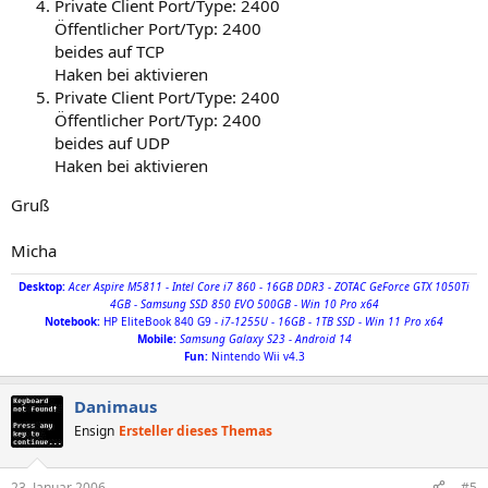
Private Client Port/Type: 2400
Öffentlicher Port/Typ: 2400
beides auf TCP
Haken bei aktivieren
Private Client Port/Type: 2400
Öffentlicher Port/Typ: 2400
beides auf UDP
Haken bei aktivieren
Gruß
Micha
Desktop:
Acer Aspire M5811 - Intel Core i7 860 - 16GB DDR3 - ZOTAC GeForce GTX 1050Ti
4GB - Samsung SSD 850 EVO 500GB - Win 10 Pro x64
Notebook
:
HP EliteBook 840 G9
- i7-1255U - 16GB - 1TB SSD - Win 11 Pro x64
Mobile:
Samsung Galaxy S23 - Android 14
Fun:
Nintendo Wii v4.3
Danimaus
Ensign
Ersteller dieses Themas
23. Januar 2006
#5