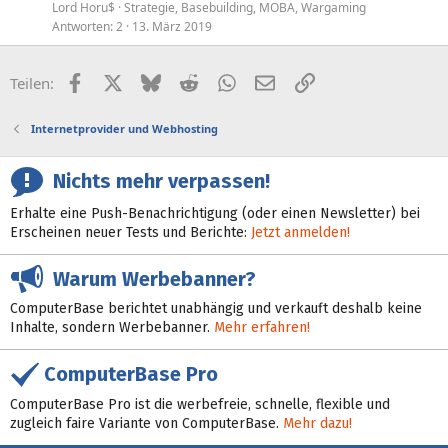
Lord Horu$
Strategie, Basebuilding, MOBA, Wargaming
Antworten
2
13. März 2019
Facebook
X (Twitter)
Bluesky
Reddit
WhatsApp
E-Mail
Link
Teilen:
Internetprovider und Webhosting
Nichts mehr verpassen!
Erhalte eine Push-Benachrichtigung (oder einen Newsletter) bei
Erscheinen neuer Tests und Berichte:
Jetzt anmelden!
Warum Werbebanner?
ComputerBase berichtet unabhängig und verkauft deshalb keine
Inhalte, sondern Werbebanner.
Mehr erfahren!
ComputerBase Pro
ComputerBase Pro ist die werbefreie, schnelle, flexible und
zugleich faire Variante von ComputerBase.
Mehr dazu!