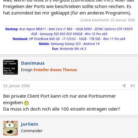
Freigeben der Ports wie beschrieben sollte schon reichen. Es
hat zumindest bei mir geklappt (für ein anderes Programm).
Zuletzt bearbeitet:
23. Januar 2006
Desktop:
Acer Aspire M5811 - Intel Core i7 860 - 16GB DDR3 - ZOTAC GeForce GTX 1050Ti
4GB - Samsung SSD 850 EVO 500GB - Win 10 Pro x64
Notebook
:
HP EliteBook 840 G9
- i7-1255U - 16GB - 1TB SSD - Win 11 Pro x64
Mobile:
Samsung Galaxy S23 - Android 14
Fun:
Nintendo Wii v4.3
Danimaus
Ensign
Ersteller dieses Themas
23. Januar 2006
#3
Bei private Client Port kann ich nur eine Portnummer
eingeben
Da muss ich doch nich alle 100 einzeln eintragen oder?
jurilein
Commander