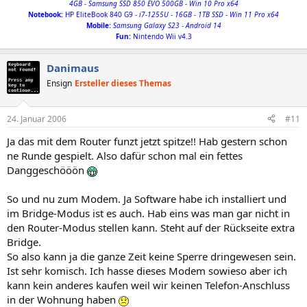
4GB - Samsung SSD 850 EVO 500GB - Win 10 Pro x64
Notebook
:
HP EliteBook 840 G9
- i7-1255U - 16GB - 1TB SSD - Win 11 Pro x64
Mobile:
Samsung Galaxy S23 - Android 14
Fun:
Nintendo Wii v4.3
Danimaus
Ensign
Ersteller dieses Themas
24. Januar 2006
#11
Ja das mit dem Router funzt jetzt spitze!! Hab gestern schon
ne Runde gespielt. Also dafür schon mal ein fettes
Danggeschööön
So und nu zum Modem. Ja Software habe ich installiert und
im Bridge-Modus ist es auch. Hab eins was man gar nicht in
den Router-Modus stellen kann. Steht auf der Rückseite extra
Bridge.
So also kann ja die ganze Zeit keine Sperre dringewesen sein.
Ist sehr komisch. Ich hasse dieses Modem sowieso aber ich
kann kein anderes kaufen weil wir keinen Telefon-Anschluss
in der Wohnung haben