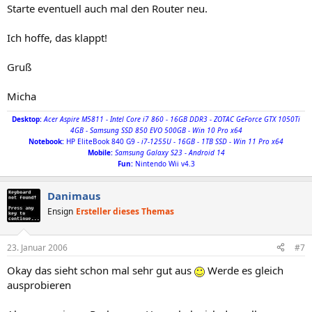
Starte eventuell auch mal den Router neu.
Ich hoffe, das klappt!
Gruß
Micha
Desktop:
Acer Aspire M5811 - Intel Core i7 860 - 16GB DDR3 - ZOTAC GeForce GTX 1050Ti
4GB - Samsung SSD 850 EVO 500GB - Win 10 Pro x64
Notebook
:
HP EliteBook 840 G9
- i7-1255U - 16GB - 1TB SSD - Win 11 Pro x64
Mobile:
Samsung Galaxy S23 - Android 14
Fun:
Nintendo Wii v4.3
Danimaus
Ensign
Ersteller dieses Themas
23. Januar 2006
#7
Okay das sieht schon mal sehr gut aus
Werde es gleich
ausprobieren