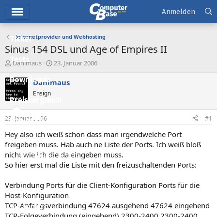
Hauptmenü
Anmelden
Internetprovider und Webhosting
Ticker
Sinus 154 DSL und Age of Empires II
Tests
E
E
Danimaus
23. Januar 2006
r
r
Downloads
s
s
Danimaus
t
t
Ensign
e
e
Preisvergleich
l
l
l
l
23. Januar 2006
#1
Forum
e
t
r
a
Hey also ich weiß schon dass man irgendwelche Port
Aktuelles
m
freigeben muss. Hab auch ne Liste der Ports. Ich weiß bloß
nicht wie ich die da eingeben muss.
Empfohlene Inhalte
So hier erst mal die Liste mit den freizuschaltenden Ports:
Neue Beiträge
Verbindung Ports für die Client-Konfiguration Ports für die
Neueste Aktivitäten
Host-Konfiguration
TCP-Anfangsverbindung 47624 ausgehend 47624 eingehend
Leserartikel
TCP-Folgeverbindung (eingehend) 2300-2400 2300-2400