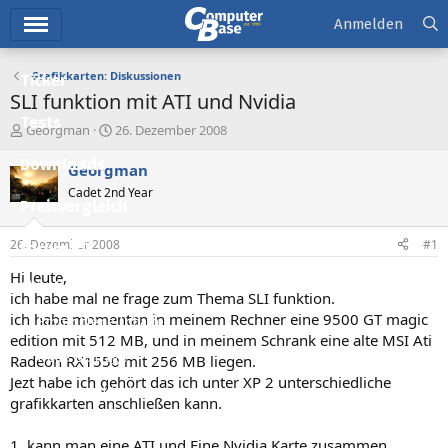
Hauptmenü
Anmelden
Grafikkarten: Diskussionen
Ticker
SLI funktion mit ATI und Nvidia
Tests
E
E
Georgman
26. Dezember 2008
r
r
Downloads
s
s
Georgman
t
t
Cadet 2nd Year
e
e
Preisvergleich
l
l
l
l
26. Dezember 2008
#1
Forum
e
t
r
a
Hi leute,
Aktuelles
m
ich habe mal ne frage zum Thema SLI funktion.
ich habe momentan in meinem Rechner eine 9500 GT magic
Empfohlene Inhalte
edition mit 512 MB, und in meinem Schrank eine alte MSI Ati
Neue Beiträge
Radeon RX1550 mit 256 MB liegen.
Jezt habe ich gehört das ich unter XP 2 unterschiedliche
Neueste Aktivitäten
grafikkarten anschließen kann.
Leserartikel
1. kann man eine ATI und Eine Nvidia Karte zusammen