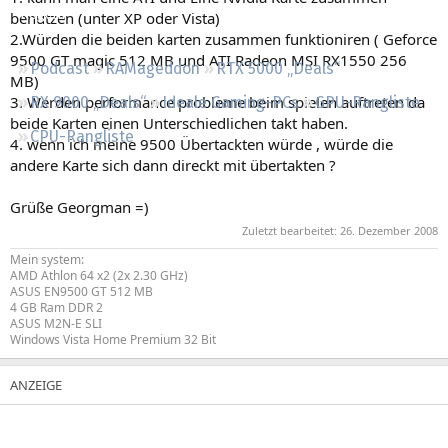
Regeln
benutzen (unter XP oder Vista)
2.Würden die beiden karten zusammen funktioniren ( Geforce
9500 GT magic 512 MB und ATI Radeon MSI RX1550 256
Podcast
RAMageddon
RTX 5000 „Deals“
MB)
3. Werden performance probleme beim spielen auftreten da
RX 9000 „Deals“
Ideale Gaming-PCs
GPU-Rangliste
beide Karten einen Unterschiedlichen takt haben.
CPU-Rangliste
4. wenn ich meine 9500 Übertackten würde , würde die
andere Karte sich dann direckt mit übertakten ?
Grüße Georgman =)
Zuletzt bearbeitet:
26. Dezember 2008
Mein system:
AMD Athlon 64 x2 (2x 2.30 GHz)
ASUS EN9500 GT 512 MB
4 GB Ram DDR 2
ASUS M2N-E SLI
Windows Vista Home Premium 32 Bit