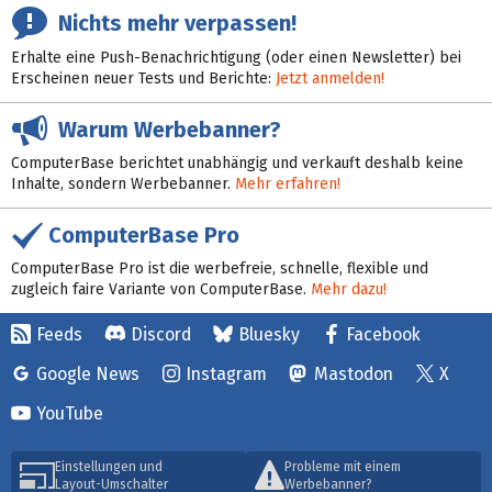
Nichts mehr verpassen!
Erhalte eine Push-Benachrichtigung (oder einen Newsletter) bei
Erscheinen neuer Tests und Berichte:
Jetzt anmelden!
Warum Werbebanner?
ComputerBase berichtet unabhängig und verkauft deshalb keine
Inhalte, sondern Werbebanner.
Mehr erfahren!
ComputerBase Pro
ComputerBase Pro ist die werbefreie, schnelle, flexible und
zugleich faire Variante von ComputerBase.
Mehr dazu!
Feeds
Discord
Bluesky
Facebook
Google News
Instagram
Mastodon
X
YouTube
Einstellungen und
Probleme mit einem
Layout-Umschalter
Werbebanner?