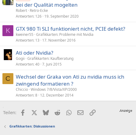
bei der Qualität mogelten
Robert
Retro-Ecke
Antworten
126
19. September 2020
GTX 980 Ti SLI funktioniert nicht, PCIE defekt?
K
kweiner55
Grafikkarten: Probleme mit Nvidia
Antworten
13
17. November 2016
Ati oder Nvidia?
Gogii
Grafikkarten: Kaufberatung
Antworten
40
7. Juni 2015
Wechsel der Graka von Ati zu nvidia muss ich
C
zwingend formatieren ?
Chiccio
Windows 7/8/Vista/XP/2000
Antworten
8
12. Dezember 2014
Facebook
X (Twitter)
Bluesky
Reddit
WhatsApp
E-Mail
Link
Teilen:
Grafikkarten: Diskussionen