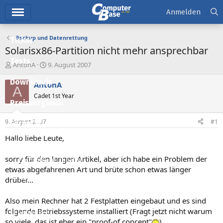
Hauptmenü
Anmelden
Backup und Datenrettung
Ticker
Solarisx86-Partition nicht mehr ansprechbar
Tests
E
E
AntonA
9. August 2007
r
r
Downloads
s
s
AntonA
A
t
t
Cadet 1st Year
e
e
Preisvergleich
l
l
l
l
9. August 2007
#1
Forum
e
t
r
a
Hallo liebe Leute,
Aktuelles
m
sorry für den langen Artikel, aber ich habe ein Problem der
Empfohlene Inhalte
etwas abgefahrenen Art und brüte schon etwas länger
Neue Beiträge
drüber...
Neueste Aktivitäten
Also mein Rechner hat 2 Festplatten eingebaut und es sind
folgende Betriebssysteme installiert (Fragt jetzt nicht warum
Leserartikel
so viele, das ist eher ein "proof-of concept"
)