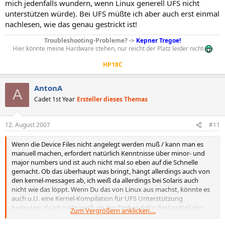
mich jedenfalls wundern, wenn Linux generell UFS nicht
unterstützen würde). Bei UFS müßte ich aber auch erst einmal
nachlesen, wie das genau gestrickt ist!
Troubleshooting-Probleme? ->
Kepner Tregoe!
Hier könnte meine Hardware stehen, nur reicht der Platz leider nicht
HP18C
AntonA
A
Cadet 1st Year
Ersteller dieses Themas
12. August 2007
#11
Wenn die Device Files nicht angelegt werden muß / kann man es
manuell machen, erfordert natürlich Kenntnisse über minor- und
major numbers und ist auch nicht mal so eben auf die Schnelle
gemacht. Ob das überhaupt was bringt, hängt allerdings auch von
den kernel-messages ab, ich weiß da allerdings bei Solaris auch
nicht wie das löppt. Wenn Du das von Linux aus machst, könnte es
auch u.U. eine Kernel-Kompilation für UFS Unterstützung
bedeuten, da ich nicht weiß, ob der Treiber dafür Bestandteil des
Zum Vergrößern anklicken....
Kernels ist (würde mich jedenfalls wundern, wenn Linux generell