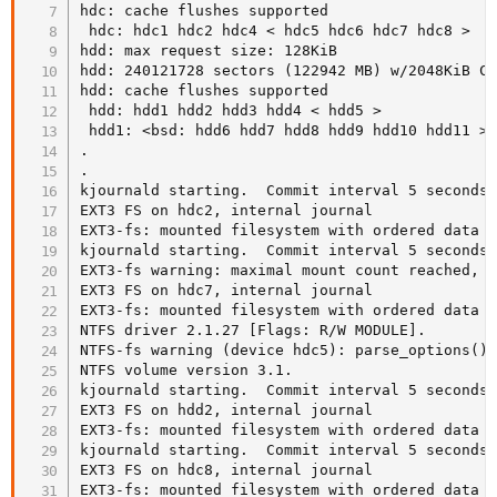
hdc: cache flushes supported

 hdc: hdc1 hdc2 hdc4 < hdc5 hdc6 hdc7 hdc8 >

hdd: max request size: 128KiB

hdd: 240121728 sectors (122942 MB) w/2048KiB Ca
hdd: cache flushes supported

 hdd: hdd1 hdd2 hdd3 hdd4 < hdd5 >

 hdd1: <bsd: hdd6 hdd7 hdd8 hdd9 hdd10 hdd11 >

.

.

kjournald starting.  Commit interval 5 seconds

EXT3 FS on hdc2, internal journal

EXT3-fs: mounted filesystem with ordered data m
kjournald starting.  Commit interval 5 seconds

EXT3-fs warning: maximal mount count reached, r
EXT3 FS on hdc7, internal journal

EXT3-fs: mounted filesystem with ordered data m
NTFS driver 2.1.27 [Flags: R/W MODULE].

NTFS-fs warning (device hdc5): parse_options():
NTFS volume version 3.1.

kjournald starting.  Commit interval 5 seconds

EXT3 FS on hdd2, internal journal

EXT3-fs: mounted filesystem with ordered data m
kjournald starting.  Commit interval 5 seconds

EXT3 FS on hdc8, internal journal

EXT3-fs: mounted filesystem with ordered data m