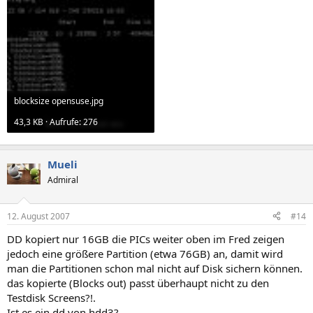
blocksize opensuse.jpg
43,3 KB · Aufrufe: 276
Mueli
Admiral
12. August 2007
#14
DD kopiert nur 16GB die PICs weiter oben im Fred zeigen
jedoch eine größere Partition (etwa 76GB) an, damit wird
man die Partitionen schon mal nicht auf Disk sichern können.
das kopierte (Blocks out) passt überhaupt nicht zu den
Testdisk Screens?!.
Ist es ein dd von hdd3?