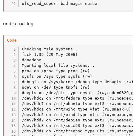
ufs_read_super: bad magic number
und kernel.log
Code:
Checking file systems...

fsck 1.39 (29-May-2006)

donedone

Mounting local file systems...

proc on /proc type proc (rw)

sysfs on /sys type sysfs (rw)

debugfs on /sys/kernel/debug type debugfs (rw)

udev on /dev type tmpfs (rw)

devpts on /dev/pts type devpts (rw,mode=0620,gi
/dev/hdc2 on /mnt/fedora type ext3 (rw,noexec,n
/dev/hdc7 on /mnt/ubuntu type ext3 (rw,noexec,n
/dev/hdc1 on /mnt/winc type vfat (rw,umask=0)

/dev/hdc5 on /mnt/wind type ntfs (ro,noexec,nos
/dev/hdd2 on /mnt/debian type ext3 (rw,noexec,n
/dev/hdc8 on /mnt/suse93 type ext3 (rw,noexec,n
/dev/hdd1 on /mnt/freebsd type ufs (ro,ufstype=