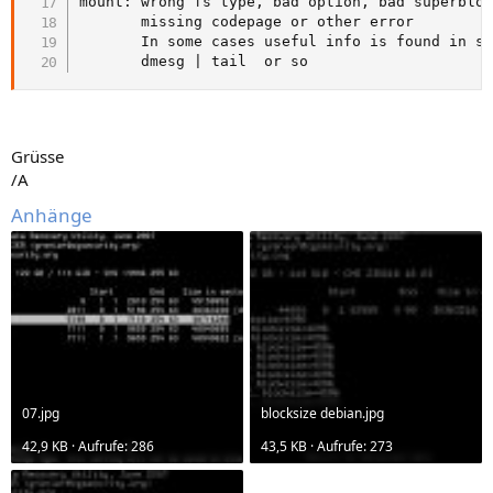
mount: wrong fs type, bad option, bad superbloc
       missing codepage or other error

       In some cases useful info is found in sy
       dmesg | tail  or so
Grüsse
/A
Anhänge
07.jpg
blocksize debian.jpg
42,9 KB · Aufrufe: 286
43,5 KB · Aufrufe: 273