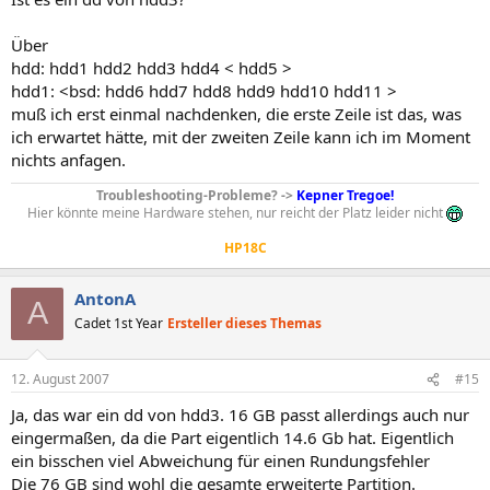
Über
hdd: hdd1 hdd2 hdd3 hdd4 < hdd5 >
hdd1: <bsd: hdd6 hdd7 hdd8 hdd9 hdd10 hdd11 >
muß ich erst einmal nachdenken, die erste Zeile ist das, was
ich erwartet hätte, mit der zweiten Zeile kann ich im Moment
nichts anfagen.
Troubleshooting-Probleme? ->
Kepner Tregoe!
Hier könnte meine Hardware stehen, nur reicht der Platz leider nicht
HP18C
AntonA
A
Cadet 1st Year
Ersteller dieses Themas
12. August 2007
#15
Ja, das war ein dd von hdd3. 16 GB passt allerdings auch nur
eingermaßen, da die Part eigentlich 14.6 Gb hat. Eigentlich
ein bisschen viel Abweichung für einen Rundungsfehler
Die 76 GB sind wohl die gesamte erweiterte Partition.