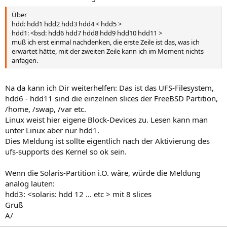
Über
hdd: hdd1 hdd2 hdd3 hdd4 < hdd5 >
hdd1: <bsd: hdd6 hdd7 hdd8 hdd9 hdd10 hdd11 >
muß ich erst einmal nachdenken, die erste Zeile ist das, was ich
erwartet hätte, mit der zweiten Zeile kann ich im Moment nichts
anfagen.
Na da kann ich Dir weiterhelfen: Das ist das UFS-Filesystem,
hdd6 - hdd11 sind die einzelnen slices der FreeBSD Partition,
/home, /swap, /var etc.
Linux weist hier eigene Block-Devices zu. Lesen kann man
unter Linux aber nur hdd1.
Dies Meldung ist sollte eigentlich nach der Aktivierung des
ufs-supports des Kernel so ok sein.
Wenn die Solaris-Partition i.O. wäre, würde die Meldung
analog lauten:
hdd3: <solaris: hdd 12 ... etc > mit 8 slices
Gruß
A/