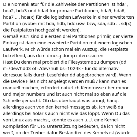
Die Nomenklatur für die Zählweise der Partitionen ist hda1,
hda2, hda3 und hda4 für primäre Partitionen, hda5, hda6,
hda7 .... hda(x) für die logischen Lafwerke in einer erweiterten
Partition (wobei mit hda, hdb, hdc usw. bzw, sda, sdb ... sd(x)
die Festplatten hochgezählt werden).
Gemäß PIC1 sind die ersten drei Partitionen primär, der vierte
Eintrag ist dann eine erweiterte Partition mit einem logischen
Laufwerk. Mich würde schon mal ein Auszug, die Festplatte
betreffend, aus dem dmesg dump interessieren.
Hast Du denn mal probiert die Filesysteme zu dumpen (dd
if=/dev/hdd3 of=/dev/null bs=1024k - für dd alternativ
ddrescue falls durch Lesefehler dd abgebrochen wird). Wenn
die Device Files nicht angelegt werden muß / kann man es
manuell machen, erfordert natürlich Kenntnisse über minor-
und major numbers und ist auch nicht mal so eben auf die
Schnelle gemacht. Ob das überhaupt was bringt, hängt
allerdings auch von den kernel-messages ab, ich weiß da
allerdings bei Solaris auch nicht wie das löppt. Wenn Du das
von Linux aus machst, könnte es auch u.U. eine Kernel-
Kompilation für UFS Unterstützung bedeuten, da ich nicht
weiß, ob der Treiber dafür Bestandteil des Kernels ist (würde