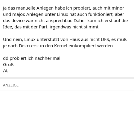
UFS nicht unterstützen würde). Bei UFS müßte ich aber auch erst
einmal nachlesen, wie das genau gestrickt ist!
Ja das manuelle Anlegen habe ich probiert, auch mit minor
und major. Anlegen unter Linux hat auch funktioniert, aber
das device war nicht ansprechbar. Daher kam ich erst auf die
Idee, das mit der Part. irgendwas nicht stimmt.
Und nein, Linux unterstützt von Haus aus nicht UFS, es muß
je nach Distri erst in den Kernel einkompiliert werden.
dd probiert ich nachher mal.
Gruß
/A