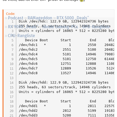
Regeln
Code:
Podcast
RAMageddon
RTX 5000 „Deals“
Disk /dev/hdc: 122.9 GB, 122942324736 bytes

255 heads, 63 sectors/track, 14946 cylinders

RX 9000 „Deals“
Ideale Gaming-PCs
GPU-Rangliste
Units = cylinders of 16065 * 512 = 8225280 byte
CPU-Rangliste
   Device Boot      Start         End      Blocks   I
/dev/hdc1   *           1        2550    20482843+   
/dev/hdc2            2551        5100    20482875   83  Lin
/dev/hdc4            5101       14946    79087995    f  W9
/dev/hdc5            5101       12750    61448593+   7  HPFS/N
/dev/hdc6           12751       12888     1108453+  82  Linux s
/dev/hdc7           12889       13526     5124703+  83  Lin
/dev/hdc8           13527       14946    11406116   8
Disk /dev/hdd: 122.9 GB, 122942324736 bytes

255 heads, 63 sectors/track, 14946 cylinders

Units = cylinders of 16065 * 512 = 8225280 byte
   Device Boot      Start         End      Blocks   I
/dev/hdd1   *           1        2811    22579326   a5 
/dev/hdd2            2812        5199    19181610   83
/dev/hdd3            5200        7111    15358140   bf  Solaris	