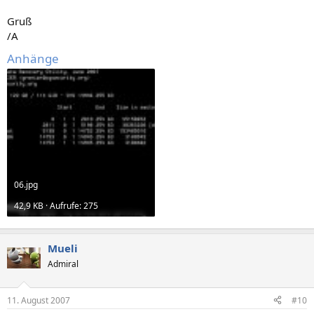
Gruß
/A
Anhänge
06.jpg
42,9 KB · Aufrufe: 275
Mueli
Admiral
11. August 2007
#10