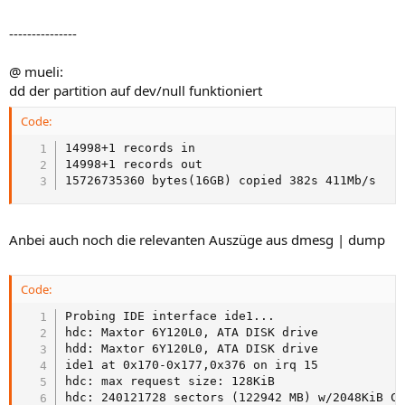
---------------
@ mueli:
dd der partition auf dev/null funktioniert
Code:
14998+1 records in

14998+1 records out

15726735360 bytes(16GB) copied 382s 411Mb/s
Anbei auch noch die relevanten Auszüge aus dmesg | dump
Code:
Probing IDE interface ide1...

hdc: Maxtor 6Y120L0, ATA DISK drive

hdd: Maxtor 6Y120L0, ATA DISK drive

ide1 at 0x170-0x177,0x376 on irq 15

hdc: max request size: 128KiB

hdc: 240121728 sectors (122942 MB) w/2048KiB Ca