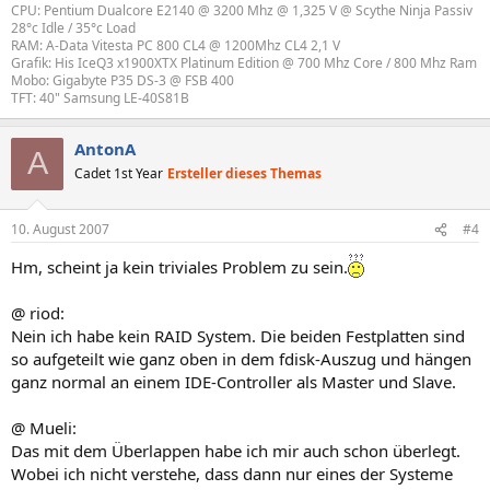
CPU: Pentium Dualcore E2140 @ 3200 Mhz @ 1,325 V @ Scythe Ninja Passiv
28°c Idle / 35°c Load
RAM: A-Data Vitesta PC 800 CL4 @ 1200Mhz CL4 2,1 V
Grafik: His IceQ3 x1900XTX Platinum Edition @ 700 Mhz Core / 800 Mhz Ram
Mobo: Gigabyte P35 DS-3 @ FSB 400
TFT: 40" Samsung LE-40S81B
AntonA
A
Cadet 1st Year
Ersteller dieses Themas
10. August 2007
#4
Hm, scheint ja kein triviales Problem zu sein.
@ riod:
Nein ich habe kein RAID System. Die beiden Festplatten sind
so aufgeteilt wie ganz oben in dem fdisk-Auszug und hängen
ganz normal an einem IDE-Controller als Master und Slave.
@ Mueli:
Das mit dem Überlappen habe ich mir auch schon überlegt.
Wobei ich nicht verstehe, dass dann nur eines der Systeme