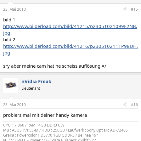
23. Mai 2010
#15
bild 1
http://www.bilderload.com/bild/41215/p23051021099F2NB.
jpg
bild 2
http://www.bilderload.com/bild/41216/p2305102111P98UH.
jpg
sry aber meine cam hat ne scheiss auflösung =/
nVidia Freak
Lieutenant
23. Mai 2010
#16
probiers mal mit deiner handy kamera
CPU : i7 860 / RAM : 4GB DDR3 CL9
MB : ASUS P7P55-M / HDD : 250GB / Laufwerk : Sony Optiarc AD-7240S
GraKa : Powercolor HD5770 1GB GDDR5 / Belinea 19"
NT : 550W LC - Power / OS : Vista Buisness x64bit SP2