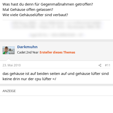
Was hast du denn für Gegenmaßnahmen getroffen?
Mal Gehäuse offen gelassen?
Wie viele Gehäuselüfter sind verbaut?
::
AMD Ryzen 5600X :/: 32Gb-DDR4 RAM :/: LG ULTRAGEAR WQHD
::
::
GeForce RTX2080 :/: Windows 10 - 64 bit
:/:
Beyerdynamics MMX-300
::
::
Apple M1 Pro :/: 16Gb-DDR4 RAM :/: 16"
::
Darkmuhn
Cadet 2nd Year
Ersteller dieses Themas
23. Mai 2010
#11
das gehäuse ist auf beiden seiten auf und gehäuse lüfter sind
keine drin nur der cpu lüfter =/