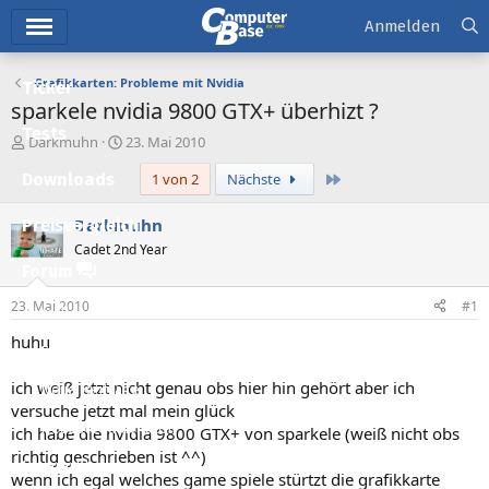
Hauptmenü
Anmelden
Grafikkarten: Probleme mit Nvidia
Ticker
sparkele nvidia 9800 GTX+ überhizt ?
Tests
E
E
Darkmuhn
23. Mai 2010
r
r
Letzte
Downloads
1 von 2
Nächste
s
s
t
t
e
e
Darkmuhn
Preisvergleich
l
l
Cadet 2nd Year
l
l
Forum
e
t
r
a
23. Mai 2010
#1
Aktuelles
m
huhu
Empfohlene Inhalte
ich weiß jetzt nicht genau obs hier hin gehört aber ich
Neue Beiträge
versuche jetzt mal mein glück
Neueste Aktivitäten
ich habe die nvidia 9800 GTX+ von sparkele (weiß nicht obs
richtig geschrieben ist ^^)
Leserartikel
wenn ich egal welches game spiele stürtzt die grafikkarte