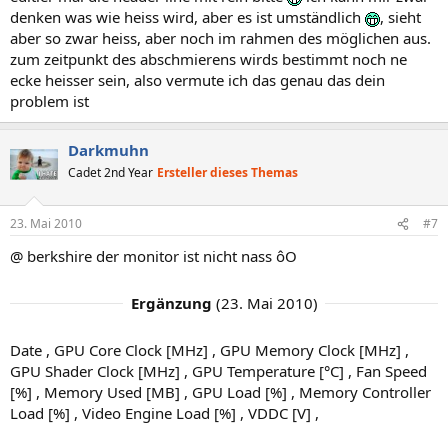
denken was wie heiss wird, aber es ist umständlich
, sieht
aber so zwar heiss, aber noch im rahmen des möglichen aus.
zum zeitpunkt des abschmierens wirds bestimmt noch ne
ecke heisser sein, also vermute ich das genau das dein
problem ist
Darkmuhn
Cadet 2nd Year
Ersteller dieses Themas
23. Mai 2010
#7
@ berkshire der monitor ist nicht nass ôO
Ergänzung
(
23. Mai 2010
)
Date , GPU Core Clock [MHz] , GPU Memory Clock [MHz] ,
GPU Shader Clock [MHz] , GPU Temperature [°C] , Fan Speed
[%] , Memory Used [MB] , GPU Load [%] , Memory Controller
Load [%] , Video Engine Load [%] , VDDC [V] ,