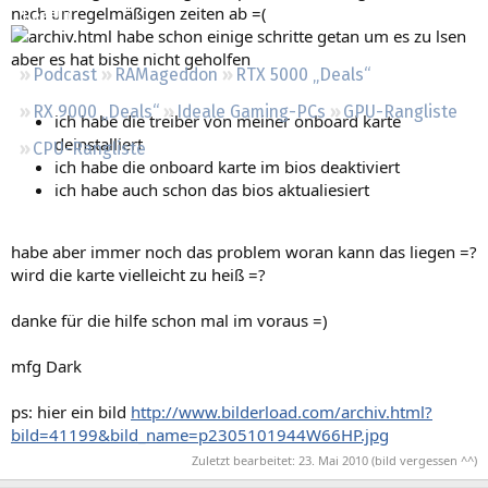
nach unregelmäßigen zeiten ab =(
Regeln
habe schon einige schritte getan um es zu lsen
aber es hat bishe nicht geholfen
Podcast
RAMageddon
RTX 5000 „Deals“
RX 9000 „Deals“
Ideale Gaming-PCs
GPU-Rangliste
ich habe die treiber von meiner onboard karte
deinstalliert
CPU-Rangliste
ich habe die onboard karte im bios deaktiviert
ich habe auch schon das bios aktualiesiert
habe aber immer noch das problem woran kann das liegen =?
wird die karte vielleicht zu heiß =?
danke für die hilfe schon mal im voraus =)
mfg Dark
ps: hier ein bild
http://www.bilderload.com/archiv.html?
bild=41199&bild_name=p2305101944W66HP.jpg
Zuletzt bearbeitet:
23. Mai 2010
(bild vergessen ^^)