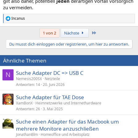
gilt also daher, potentiell
jeden
derartigen Vorfall vorsorglich
zu vermeiden.
Incanus
R
e
a
Letzte
1 von 2
Nächste
k
t
Du musst dich einloggen oder registrieren, um hier zu antworten.
i
o
n
Ähnliche Themen
e
n
:
Suche Adapter DC => USB C
N
Nemesis200SX
Netzteile
Antworten
14
20. Juni 2026
Suche Adapter für TAE Dose
XamBonX
Heimnetzwerke und Internethardware
Antworten
26
3. Mai 2025
Suche einen Adapter für das Macbook um
mehrere Monitore anzuschließen
JonathanBlm
Homeoffice und Arbeitsplatz