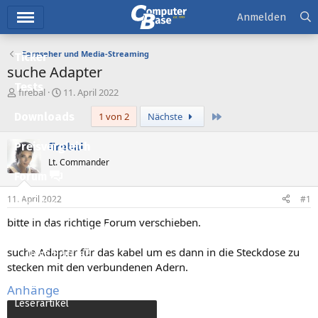
Hauptmenü
Anmelden
Fernseher und Media-Streaming
Ticker
suche Adapter
Tests
E
E
firebal
11. April 2022
r
r
Letzte
Downloads
1 von 2
Nächste
s
s
t
t
e
e
firebal
Preisvergleich
l
l
Lt. Commander
l
l
Forum
e
t
r
a
11. April 2022
#1
Aktuelles
m
bitte in das richtige Forum verschieben.
Empfohlene Inhalte
suche Adapter für das kabel um es dann in die Steckdose zu
Neue Beiträge
stecken mit den verbundenen Adern.
Neueste Aktivitäten
Anhänge
Leserartikel