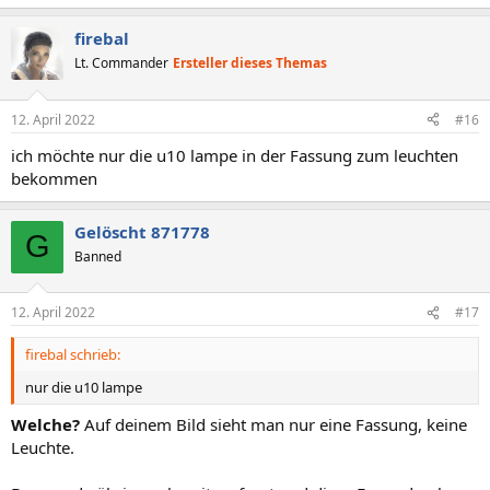
e
a
firebal
k
t
Lt. Commander
Ersteller dieses Themas
i
o
n
12. April 2022
#16
e
n
ich möchte nur die u10 lampe in der Fassung zum leuchten
:
bekommen
Gelöscht 871778
G
Banned
12. April 2022
#17
firebal schrieb:
nur die u10 lampe
Welche?
Auf deinem Bild sieht man nur eine Fassung, keine
Leuchte.