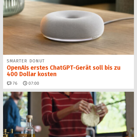
SMARTER DONUT
OpenAIs erstes ChatGPT-Gerät soll bis zu
400 Dollar kosten
Kommentare
76
07:00