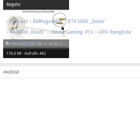
Regeln
Podcast
RAMageddon
RTX 5000 „Deals“
RX 9000 „Deals“
Ideale Gaming-PCs
GPU-Rangliste
CPU-Rangliste
Screenshot_2022-04-11-16-03-31-606_com.ebay.mobile.jpg
176,6 KB · Aufrufe: 462