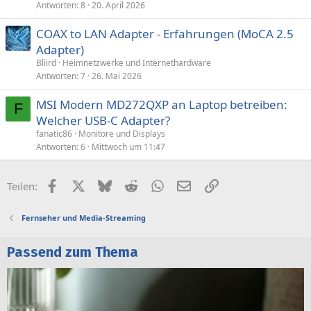
Antworten
8
20. April 2026
COAX to LAN Adapter - Erfahrungen (MoCA 2.5
Adapter)
Bliird
Heimnetzwerke und Internethardware
Antworten
7
26. Mai 2026
MSI Modern MD272QXP an Laptop betreiben:
F
Welcher USB-C Adapter?
fanatic86
Monitore und Displays
Antworten
6
Mittwoch um 11:47
Facebook
X (Twitter)
Bluesky
Reddit
WhatsApp
E-Mail
Link
Teilen:
Fernseher und Media-Streaming
Passend zum Thema