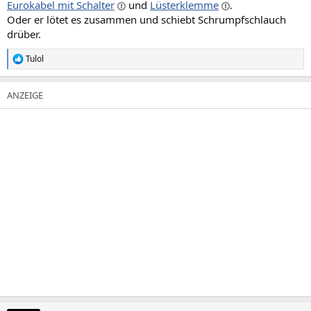
Eurokabel mit Schalter
und
Lüsterklemme
.
Oder er lötet es zusammen und schiebt Schrumpfschlauch
drüber.
Tulol
R
e
a
k
t
i
o
n
e
n
: