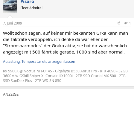
Pisaro
Fleet Admiral
7. Juni 2009
#11
Wollt schon sagen, auf keiner mir bekannten Grka kann man
die Taktrate verdoppeln, ich denke da war eher der
"Stromsparmodus" der Graka aktiv, sie hat dir warscheinlich
angezeigt mit 500 fährt sie gerade, 1000 sind aber normal.
Aulastung, Temperatur etc anzeigen lassen
R9 5900X @ Noctua NH-U14S
-
Gigabyte B550 Aorus Pro
-
RTX 4090
-
32GB
3600Mhz GSkill Sniper X
-
Corsair HX1000i
-
2TB SSD Crucial MX 500
-
2TB
SSD SanDisk Plus - 2TB WD SN 850