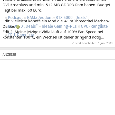
Regeln
DVi-Anschluss und min. 512 MB GDDR3-Ram haben. Budget
liegt bei max. 60 Euro.
Podcast
RAMageddon
RTX 5000 „Deals“
Edit: Vielleicht könnte ein Mod die '4' im Threadtitel löschen?
Danke.
RX 9000 „Deals“
Ideale Gaming-PCs
GPU-Rangliste
Edit 2: Meine jetzige nVidia läuft auf 100% Fan-Speed bei
CPU-Rangliste
konstanten 100°C, ein Wechsel ist daher dringend nötig...
Zuletzt bearbeitet:
7. Juni 2009