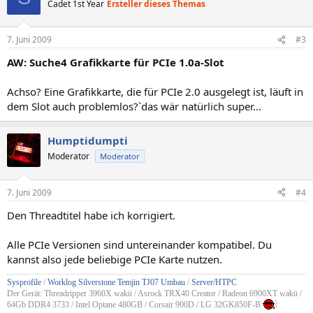
Cadet 1st Year
Ersteller dieses Themas
7. Juni 2009
#3
AW: Suche4 Grafikkarte für PCIe 1.0a-Slot
Achso? Eine Grafikkarte, die für PCIe 2.0 ausgelegt ist, läuft in
dem Slot auch problemlos?`das wär natürlich super...
Humptidumpti
Moderator
Moderator
7. Juni 2009
#4
Den Threadtitel habe ich korrigiert.
Alle PCIe Versionen sind untereinander kompatibel. Du
kannst also jede beliebige PCIe Karte nutzen.
Sysprofile
/
Worklog Silverstone Temjin TJ07 Umbau
/
Server/HTPC
Der Gerät: Threadripper 3960X wakü / Asrock TRX40 Creator / Radeon 6900XT wakü /
64Gb DDR4 3733 / Intel Optane 480GB / Corsair 900D / LG 32GK850F-B