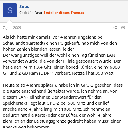
Sops
S
Cadet 1st Year
Ersteller dieses Themas
7. Juni 2009
#9
Als ich hatte mir damals, vor 4 Jahren ungefähr, bei
Schaulandt (Karstadt) einen PC gekauft, hab mich von den
hohen Zahlen blenden lassen, leider.
Der war günstiger, weil der wohl einen Tag für einen LAN
verwendet wurde, die von der Filiale gesponsert wurde. Der
hat einen P4 mit 3,4 Ghz, einen boxed-Kühler, eine nV 6800
GT und 2 GB Ram (DDR1) verbaut. Netzteil hat 350 Watt.
Heute (also 4 Jahre später!), habe ich in GPU-Z gesehen, dass
die Karte anscheinend üertaktet wurde, ich nehme an, von
diesem LAN-Teilnehmer. Der Standardwert für den
Speichertakt liegt laut GPU-Z bei 500 Mhz und der lief
anscheinend 4 Jahre lang mit 1000 Mhz. Ich nehme an,
dadurch hat die Karte (oder der Lüfter, der wohl 4 Jahre
ziemlich an der Leistungsgrenze gedreht haben muss) einen
Knacks weg bekommen.