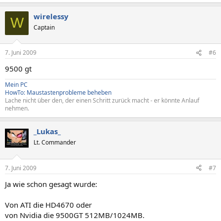
wirelessy
W
Captain
7. Juni 2009
#6
9500 gt
Mein PC
HowTo: Maustastenprobleme beheben
Lache nicht über den, der einen Schritt zurück macht - er könnte Anlauf
nehmen.
_Lukas_
Lt. Commander
7. Juni 2009
#7
Ja wie schon gesagt wurde:
Von ATI die HD4670 oder
von Nvidia die 9500GT 512MB/1024MB.