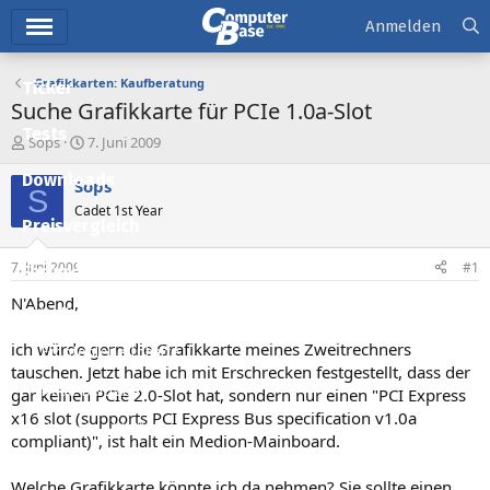
Hauptmenü
Anmelden
Grafikkarten: Kaufberatung
Ticker
Suche Grafikkarte für PCIe 1.0a-Slot
Tests
E
E
Sops
7. Juni 2009
r
r
Downloads
s
s
Sops
S
t
t
Cadet 1st Year
e
e
Preisvergleich
l
l
l
l
7. Juni 2009
#1
Forum
e
t
r
a
N'Abend,
Aktuelles
m
ich würde gern die Grafikkarte meines Zweitrechners
Empfohlene Inhalte
tauschen. Jetzt habe ich mit Erschrecken festgestellt, dass der
Neue Beiträge
gar keinen PCIe 2.0-Slot hat, sondern nur einen "PCI Express
x16 slot (supports PCI Express Bus specification v1.0a
Neueste Aktivitäten
compliant)", ist halt ein Medion-Mainboard.
Leserartikel
Welche Grafikkarte könnte ich da nehmen? Sie sollte einen