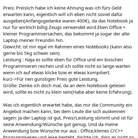
Preis: Preislich habe ich keine Ahnung was ich fürs Geld
erwarten kann, eigentlich will ich eben nicht soviel dafür
ausgeben(Anfangsgedanke waren 400€), da das Notebook ja
nur für wirklich billig Zeugs verwendet wird.Eben Office +
kleiner Programmiersachen, das bekommt ja sogar der alte
Laptop meiner Freundin hin.
Gewicht: ist mir egal im Rahmen eines Notebooks (kann also
gerne bis 5kg schwer sein)
Leistung : Naja es sollte eben für Office und ein bisschen
Programmieren reichen und ich sollte nicht so lange warten
wenn ich auf etwas klicke bzw er etwas kompiliert.
kurz->Für nen günstigen Preis gute Leistung.
Größe: Denke ich doch mal, da an dem Notebook gelesen
wird, sollte es nicht zu klein sein(Habe aber keine Erfahrung).
Was ich eigentlich erwartet habe, das mir die Community ein
Angebot machen kann, bei dem Leute die sich auskennen
sagen: Ja der Laptop ist gut, Preis/Leistung stimmt und ist für
seine Anwendung/Wünsche gut genug. Und da meine
Anwendung bzw Wünsche nur aus : Office,kleines C/C++
Programmieren und leise besteht, dachte ich, dass es nicht so