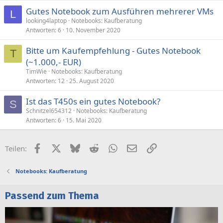
p
Gutes Notebook zum Ausführen mehrerer VMs
e
L
looking4laptop
Notebooks: Kaufberatung
r
Antworten
6
10. November 2020
r
t
Bitte um Kaufempfehlung - Gutes Notebook
T
(~1.000,- EUR)
TimWie
Notebooks: Kaufberatung
Antworten
12
25. August 2020
Ist das T450s ein gutes Notebook?
S
Schnitzel654312
Notebooks: Kaufberatung
Antworten
6
15. Mai 2020
Facebook
X (Twitter)
Bluesky
Reddit
WhatsApp
E-Mail
Link
Teilen:
Notebooks: Kaufberatung
Passend zum Thema