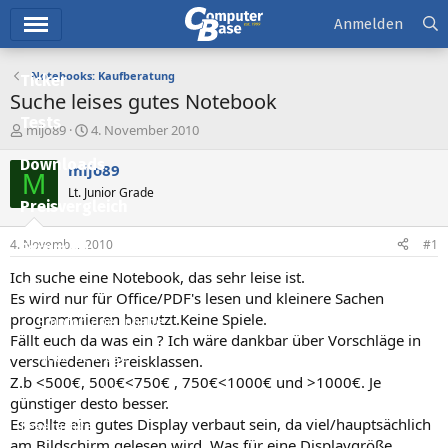
Hauptmenü
Anmelden
Notebooks: Kaufberatung
Ticker
Suche leises gutes Notebook
Tests
E
E
mijo89
4. November 2010
r
r
Downloads
s
s
mijo89
M
t
t
Lt. Junior Grade
e
e
Preisvergleich
l
l
l
l
4. November 2010
#1
Forum
e
t
r
a
Ich suche eine Notebook, das sehr leise ist.
Aktuelles
m
Es wird nur für Office/PDF's lesen und kleinere Sachen
programmieren benutzt.Keine Spiele.
Empfohlene Inhalte
Fällt euch da was ein ? Ich wäre dankbar über Vorschläge in
Neue Beiträge
verschiedenen Preisklassen.
Z.b <500€, 500€<750€ , 750€<1000€ und >1000€. Je
Neueste Aktivitäten
günstiger desto besser.
Es sollte ein gutes Display verbaut sein, da viel/hauptsächlich
Leserartikel
am Bildschirm gelesen wird. Was für eine Displaygröße