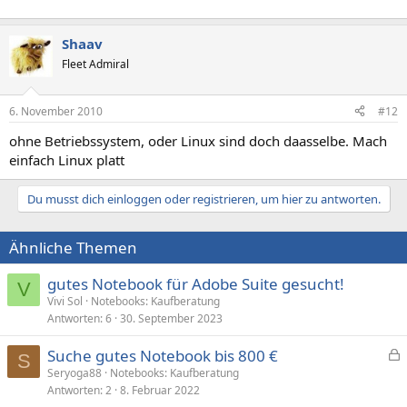
Shaav
Fleet Admiral
6. November 2010
#12
ohne Betriebssystem, oder Linux sind doch daasselbe. Mach
einfach Linux platt
Du musst dich einloggen oder registrieren, um hier zu antworten.
Ähnliche Themen
gutes Notebook für Adobe Suite gesucht!
V
Vivi Sol
Notebooks: Kaufberatung
Antworten
6
30. September 2023
Suche gutes Notebook bis 800 €
S
e
Seryoga88
Notebooks: Kaufberatung
Antworten
2
8. Februar 2022
s