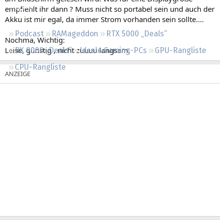
Regeln
empfiehlt ihr dann ? Muss nicht so portabel sein und auch der
Akku ist mir egal, da immer Strom vorhanden sein sollte....
Podcast
RAMageddon
RTX 5000 „Deals“
Nochma, Wichtig:
Leise, günstig , nicht zuuuu langsam.
RX 9000 „Deals“
Ideale Gaming-PCs
GPU-Rangliste
CPU-Rangliste