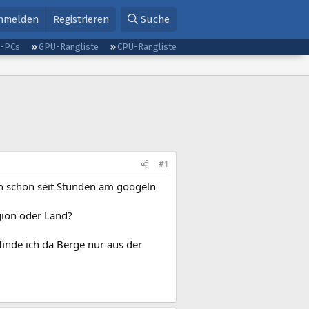
nmelden
Registrieren
Suche
g-PCs
GPU-Rangliste
CPU-Rangliste
#1
in schon seit Stunden am googeln
gion oder Land?
 finde ich da Berge nur aus der