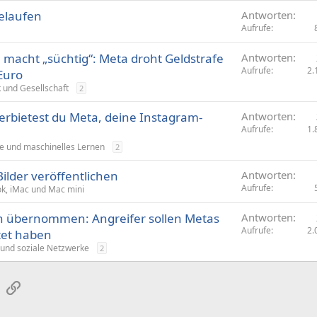
gelaufen
Antworten
Aufrufe
macht „süchtig“: Meta droht Geldstrafe
Antworten
Aufrufe
2.
 Euro
k und Gesellschaft
2
rbietest du Meta, deine Instagram-
Antworten
Aufrufe
1.
e und maschinelles Lernen
2
lder veröffentlichen
Antworten
Aufrufe
, iMac und Mac mini
 übernommen: Angreifer sollen Metas
Antworten
Aufrufe
2.
tet haben
und soziale Netzwerke
2
sApp
E-Mail
Link