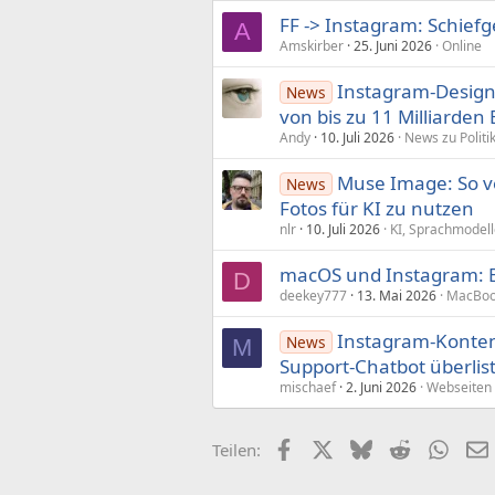
FF -> Instagram: Schief
A
Amskirber
25. Juni 2026
Online
Instagram-Design 
News
von bis zu 11 Milliarden
Andy
10. Juli 2026
News zu Politi
Muse Image: So ve
News
Fotos für KI zu nutzen
nlr
10. Juli 2026
KI, Sprachmodell
macOS und Instagram: Bi
D
deekey777
13. Mai 2026
MacBook
Instagram-Konten
News
M
Sup­port-Chatbot überlis
mischaef
2. Juni 2026
Webseiten 
Facebook
X (Twitter)
Bluesky
Reddit
What
Teilen: