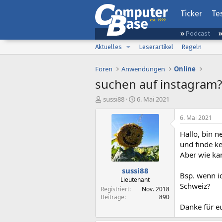
Ticker
Te
Podcast
Aktuelles
Leserartikel
Regeln
Foren
Anwendungen
Online
suchen auf instagram?
E
E
sussi88
6. Mai 2021
r
r
s
s
6. Mai 2021
t
t
Hallo, bin 
e
e
l
l
und finde k
l
l
Aber wie ka
e
t
sussi88
r
a
Bsp. wenn ic
m
Lieutenant
Schweiz?
Registriert
Nov. 2018
Beiträge
890
Danke für e