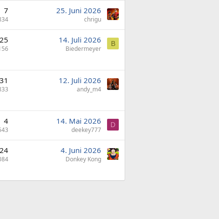
7
25. Juni 2026
834
chrigu
25
14. Juli 2026
B
156
Biedermeyer
31
12. Juli 2026
833
andy_m4
4
14. Mai 2026
D
543
deekey777
24
4. Juni 2026
084
Donkey Kong