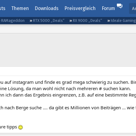
sts
Themen
Downloads
Preisvergleich
Forum
A
RAMageddon
RTX 5000 „Deals“
RX 9000 „Deals“
Ideale Gamin
neu auf instagram und finde es grad mega schwierig zu suchen. B
eine Lösung, da man wohl nicht nach mehreren # suchen kann.
nn ich dann das Ergebnis eingrenzen, z.B. auf eine bestimmte Re
h nach Berge suche .... da gibt es Millionen von Beiträgen ... wie
ure tipps