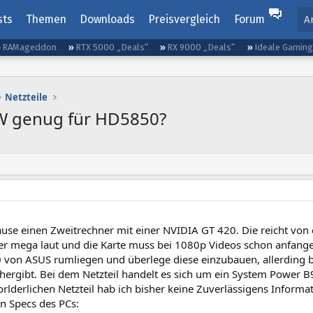
sts
Themen
Downloads
Preisvergleich
Forum
A
RAMageddon
RTX 5000 „Deals“
RX 9000 „Deals“
Ideale Gamin
Netzteile
W genug für HD5850?
use einen Zweitrechner mit einer NVIDIA GT 420. Die reicht von d
aber mega laut und die Karte muss bei 1080p Videos schon anfang
 von ASUS rumliegen und überlege diese einzubauen, allerding bi
 hergibt. Bei dem Netzteil handelt es sich um ein System Power 
rlderlichen Netzteil hab ich bisher keine Zuverlässigens Informa
n Specs des PCs: