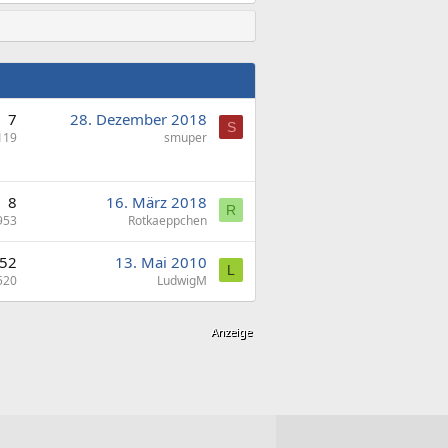
7
28. Dezember 2018
S
119
smuper
8
16. März 2018
R
953
Rotkaeppchen
52
13. Mai 2010
L
520
LudwigM