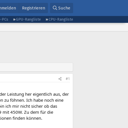
nmelden
Registrieren
Suche
g-PCs
GPU-Rangliste
CPU-Rangliste
#1
er Leistung her eigentlich aus, der
en zu föhnen. Ich habe noch eine
n ich mir nicht sicher ob das
B9 mit 450W. Zu dem für die
tionen finden können.