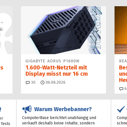
GIGABYTE AORUS P1600W
REA
as
1.600-Watt-Netzteil mit
Be
Display misst nur 16 cm
un
He
Kommentare
30
06.08.2026
6
Warum Werbebanner?
!
ComputerBase berichtet unabhängig und
Compu
er
verkauft deshalb keine Inhalte, sondern
schne
 Tests