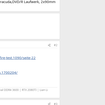
rracuda,DVD/R Laufwerk, 2x90mm
#2
ire-test.1090/seite-22
ug.1700204/
l DDR4 3600 | RTX 2080TI | Lian Li
#3