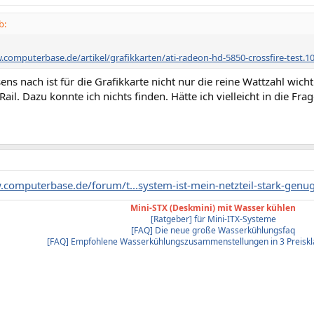
b:
.computerbase.de/artikel/grafikkarten/ati-radeon-hd-5850-crossfire-test.10
ns nach ist für die Grafikkarte nicht nur die reine Wattzahl wic
Rail. Dazu konnte ich nichts finden. Hätte ich vielleicht in die Fr
.computerbase.de/forum/t...system-ist-mein-netzteil-stark-gen
Mini-STX (Deskmini) mit Wasser kühlen
[Ratgeber] für Mini-ITX-Systeme
[FAQ] Die neue große Wasserkühlungsfaq
[FAQ] Empfohlene Wasserkühlungszusammenstellungen in 3 Preiskl