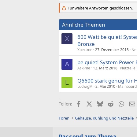
Für weitere Antworten geschlossen.
Ähnliche Themen
600 Watt be quiet! Sys
X
Bronze
Xpectme
27. Dezember 2018
Net
be quiet! System Power
A
Ask-me
12. März 2018
Netzteile
Q6600 stark genug für 
L
LudwigM
2. Mai 2010
Mainboard
Facebook
X (Twitter)
Bluesky
Reddit
What
Teilen:
Foren
Gehäuse, Kühlung und Netzteile
Passend zum Thema