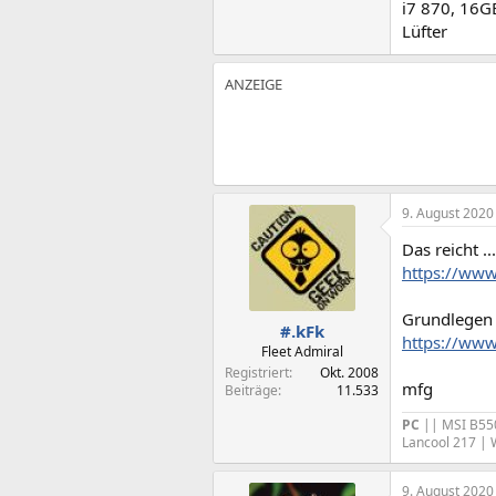
i7 870, 16
Lüfter
9. August 2020
Das reicht ...
https://www
Grundlegen 
#.kFk
https://www
Fleet Admiral
Registriert
Okt. 2008
mfg
Beiträge
11.533
PC
|| MSI B55
Lancool 217 | 
9. August 2020