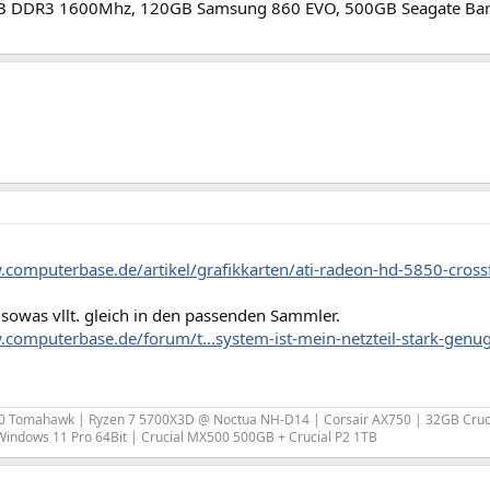
GB DDR3 1600Mhz, 120GB Samsung 860 EVO, 500GB Seagate Ba
.computerbase.de/artikel/grafikkarten/ati-radeon-hd-5850-crossf
sowas vllt. gleich in den passenden Sammler.
.computerbase.de/forum/t...system-ist-mein-netzteil-stark-gen
0 Tomahawk | Ryzen 7 5700X3D @ Noctua NH-D14 | Corsair AX750 | 32GB Crucia
Windows 11 Pro 64Bit | Crucial MX500 500GB + Crucial P2 1TB