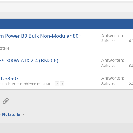
tem Power B9 Bulk Non-Modular 80+
Antworten
Aufrufe
4.
zteile
 B9 300W ATX 2.4 (BN206)
Antworten
Aufrufe
3.
HD5850?
Antworten
Aufrufe
5.
s und CPUs: Probleme mit AMD
2
3
sApp
E-Mail
Link
Netzteile