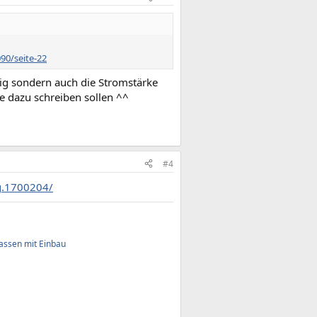
90/seite-22
htig sondern auch die Stromstärke
age dazu schreiben sollen ^^
#4
ug.1700204/
assen mit Einbau