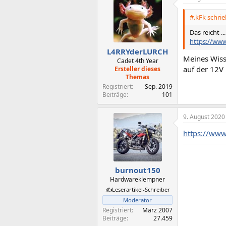
#.kFk schrie
Das reicht ...
https://www
L4RRYderLURCH
Meines Wisse
Cadet 4th Year
auf der 12V 
Ersteller dieses
Themas
Registriert
Sep. 2019
Beiträge
101
9. August 2020
https://www
burnout150
Hardwareklempner
✍️Leserartikel-Schreiber
Moderator
Registriert
März 2007
Beiträge
27.459