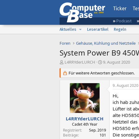
Ticker
Te
Podcast
Aktuelles
Leserartikel
Regeln
Foren
Gehäuse, Kühlung und Netzteile
System Power B9 450
E
E
L4RRYderLURCH
9. August 2020
r
r
s
Für weitere Antworten geschlossen.
s
t
t
e
e
9. August 2020
l
l
l
l
Hi,
e
t
ich hab zuha
r
a
Lüfter ist 
m
alte HD5850
L4RRYderLURCH
Netzteil das
Cadet 4th Year
HD5850 erfo
Registriert
Sep. 2019
Die sonstige
Beiträge
101