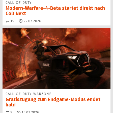
CALL OF DUTY
Modern-Warfare-4-Beta startet direkt nach
CoD Next
Kommentare
19
22.07.2026
CALL OF DUTY WARZONE
Gratiszugang zum Endgame-Modus endet
bald
Kommentare
9
15.07.2026