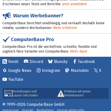
Erscheinen neuer Tests und Berichte:
Jetzt anmelden!
Warum Werbebanner?
ComputerBase berichtet unabhängig und verkauft deshalb keine
Inhalte, sondern Werbebanner.
Mehr erfahren!
ComputerBase Pro
ComputerBase Pro ist die werbefreie, schnelle, flexible und
zugleich faire Variante von ComputerBase.
Mehr dazu!
Feeds
Discord
Bluesky
Facebook
Google News
Instagram
Mastodon
X
YouTube
Einstellungen und
Probleme mit einem
Layout-Umschalter
Werbebanner?
© 1999–2026 ComputerBase GmbH
Impressum
Kontakt
Mediadaten
Vertrag widerrufen