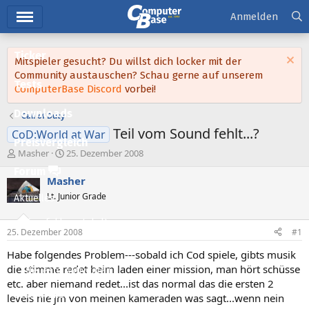
Hauptmenü
Anmelden
Ticker
Mitspieler gesucht? Du willst dich locker mit der
Community austauschen? Schau gerne auf unserem
Tests
ComputerBase Discord
vorbei!
Downloads
Call of Duty
Teil vom Sound fehlt...?
CoD:World at War
Preisvergleich
E
E
Masher
25. Dezember 2008
r
r
Forum
s
s
Masher
t
t
Lt. Junior Grade
Aktuelles
e
e
l
l
Empfohlene Inhalte
l
l
25. Dezember 2008
#1
e
t
Neue Beiträge
r
a
Habe folgendes Problem---sobald ich Cod spiele, gibts musik
m
die stimme redet beim laden einer mission, man hört schüsse
Neueste Aktivitäten
etc. aber niemand redet...ist das normal das die ersten 2
Leserartikel
levels nie jm von meinen kameraden was sagt...wenn nein