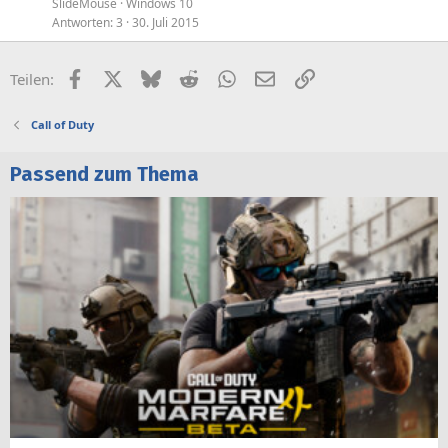
SlideMouse
Windows 10
Antworten
3
30. Juli 2015
Facebook
X (Twitter)
Bluesky
Reddit
WhatsApp
E-Mail
Link
Teilen:
Call of Duty
Passend zum Thema