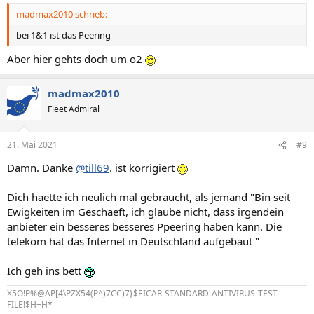
madmax2010 schrieb:
bei 1&1 ist das Peering
Aber hier gehts doch um o2
madmax2010
Fleet Admiral
21. Mai 2021
#9
Damn. Danke
@till69
. ist korrigiert
Dich haette ich neulich mal gebraucht, als jemand "Bin seit
Ewigkeiten im Geschaeft, ich glaube nicht, dass irgendein
anbieter ein besseres besseres Ppeering haben kann. Die
telekom hat das Internet in Deutschland aufgebaut "
Ich geh ins bett
X5O!P%@AP[4\PZX54(P^)7CC)7}$EICAR-STANDARD-ANTIVIRUS-TEST-
FILE!$H+H*