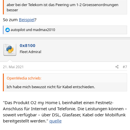
aber bei der Telekom ist das Peering um 1-2 Groessenordnungen
besser
So zum
Beispiel
?
autopilot
und
madmax2010
R
e
a
0x8100
k
t
Fleet Admiral
i
o
n
21. Mai 2021
#7
e
n
OpenMedia schrieb:
:
Ich habe mich bewusst nicht für Kabel entschieden.
"Das Produkt O2 my Home L beinhaltet einen Festnetz-
Anschluss für Internet und Telefonie. Die Leistungen können –
soweit verfügbar – über DSL, Glasfaser, Kabel oder Mobilfunk
bereitgestellt werden."
quelle