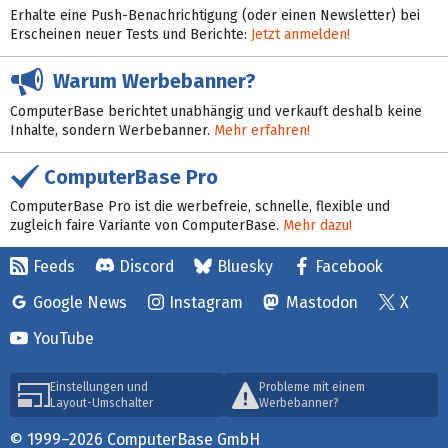
Erhalte eine Push-Benachrichtigung (oder einen Newsletter) bei
Erscheinen neuer Tests und Berichte:
Jetzt anmelden!
Warum Werbebanner?
ComputerBase berichtet unabhängig und verkauft deshalb keine
Inhalte, sondern Werbebanner.
Mehr erfahren!
ComputerBase Pro
ComputerBase Pro ist die werbefreie, schnelle, flexible und
zugleich faire Variante von ComputerBase.
Mehr dazu!
Feeds
Discord
Bluesky
Facebook
Google News
Instagram
Mastodon
X
YouTube
Einstellungen und
Probleme mit einem
Layout-Umschalter
Werbebanner?
© 1999–2026 ComputerBase GmbH