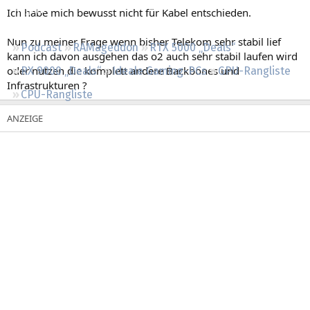
Regeln
Ich habe mich bewusst nicht für Kabel entschieden.
Nun zu meiner Frage wenn bisher Telekom sehr stabil lief
Podcast
RAMageddon
RTX 5000 „Deals“
kann ich davon ausgehen das o2 auch sehr stabil laufen wird
oder nutzen die komplett andere Backbones und
RX 9000 „Deals“
Ideale Gaming-PCs
GPU-Rangliste
Infrastrukturen ?
CPU-Rangliste