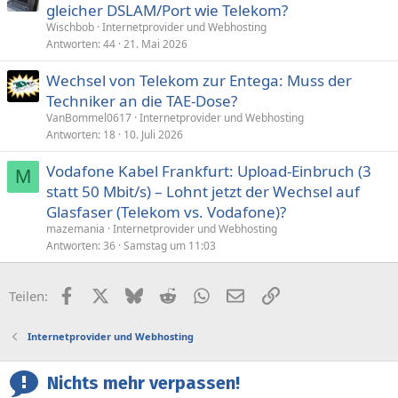
gleicher DSLAM/Port wie Telekom?
Wischbob
Internetprovider und Webhosting
Antworten
44
21. Mai 2026
Wechsel von Telekom zur Entega: Muss der
Techniker an die TAE-Dose?
VanBommel0617
Internetprovider und Webhosting
Antworten
18
10. Juli 2026
Vodafone Kabel Frankfurt: Upload-Einbruch (3
M
statt 50 Mbit/s) – Lohnt jetzt der Wechsel auf
Glasfaser (Telekom vs. Vodafone)?
mazemania
Internetprovider und Webhosting
Antworten
36
Samstag um 11:03
Facebook
X (Twitter)
Bluesky
Reddit
WhatsApp
E-Mail
Link
Teilen:
Internetprovider und Webhosting
Nichts mehr verpassen!