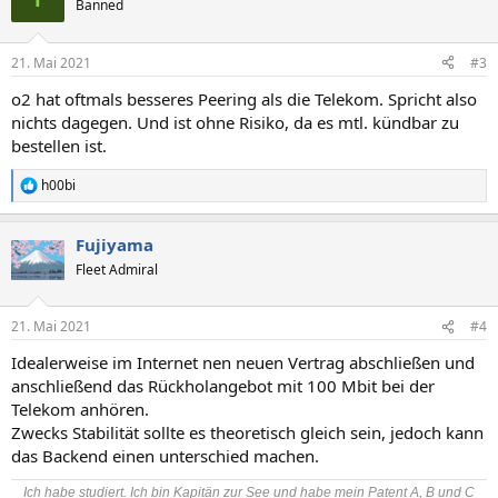
Banned
i
o
n
21. Mai 2021
#3
e
n
o2 hat oftmals besseres Peering als die Telekom. Spricht also
:
nichts dagegen. Und ist ohne Risiko, da es mtl. kündbar zu
bestellen ist.
h00bi
R
e
a
Fujiyama
k
t
Fleet Admiral
i
o
n
21. Mai 2021
#4
e
n
Idealerweise im Internet nen neuen Vertrag abschließen und
:
anschließend das Rückholangebot mit 100 Mbit bei der
Telekom anhören.
Zwecks Stabilität sollte es theoretisch gleich sein, jedoch kann
das Backend einen unterschied machen.
Ich habe studiert. Ich bin Kapitän zur See und habe mein Patent A, B und C