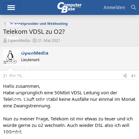
Hauptmenü
Anmelden
Internetprovider und Webhosting
Ticker
Telekom VDSL zu O2?
Tests
E
E
OpenMedia
21. Mai 2021
r
r
Downloads
s
s
OpenMedia
t
t
Lieutenant
e
e
Preisvergleich
l
l
l
l
21. Mai 2021
#1
Forum
e
t
r
a
Hallo zusammen,
Aktuelles
m
Habe ursprünglich eine 50Mbit VDSL Leitung von der
Telekom. Läuft sehr stabil keine Ausfälle nur einmal im Monat
Empfohlene Inhalte
eine Zwangstrennung.
Neue Beiträge
Nun zu meiner Frage, Telekom ist mir etwas zu teuer und ich
Neueste Aktivitäten
würde gerne zu o2 wechseln. Auch wieder DSL also ich will
100mbit.
Leserartikel