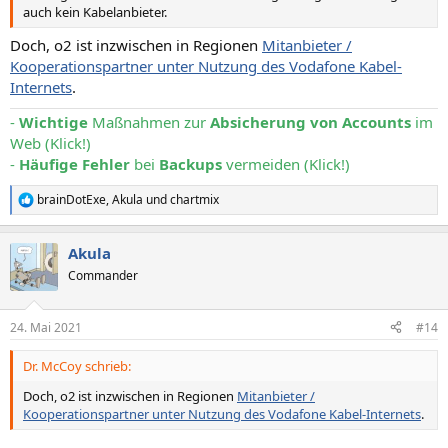
auch kein Kabelanbieter.
Doch, o2 ist inzwischen in Regionen
Mitanbieter /
Kooperationspartner unter Nutzung des Vodafone Kabel-
Internets
.
-
Wichtige
Maßnahmen zur
Absicherung von Accounts
im
Web (Klick!)
-
Häufige Fehler
bei
Backups
vermeiden (Klick!)
brainDotExe
,
Akula
und
chartmix
R
e
a
Akula
k
t
Commander
i
o
n
24. Mai 2021
#14
e
n
Dr. McCoy schrieb:
:
Doch, o2 ist inzwischen in Regionen
Mitanbieter /
Kooperationspartner unter Nutzung des Vodafone Kabel-Internets
.