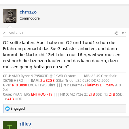
chr1zZo
Commodore
21. Mai 2021
#2
O2 sollte laufen. Aber habe mit O2 und 1und1 schon die
Erfahrung gemacht das Sie Glasfaster anbieten, und dann
kommt die Nachricht "Geht doch nur 16er, weil wir müssen
erst noch die Lizenzen kaufen, und das kann dauern, dazu
müssen genug Anfragen da sein"
CPU:
AMD Ryzen 9 7950X3D @ EKWB Custom |||
MB:
ASUS Crosshair
X670E HERO |||
RAM:
2 x 32GB
GSkill Trident Z5 CL30 DDR5 5600
GPU:
RTX 3090
EVGA FTW3 Ultra |||
NT:
Enermax
Platimax DF 750W
ATX
2.4
Case:
PHANTEKS
ENTHOO 719
|||
HDD:
M2 PCIe 2x
2TB
SSD, 1x
2TB
SSD,
1x
4TB
HDD
Engaged
R
e
a
till69
k
T
t