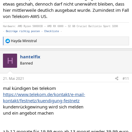
etwas geschah, dennoch darf nicht unerwähnt bleiben, dass
hier mittlerweile deutlich ausgebaut wurde. Zumindest im Fall
von Telekom-AWS US.
Hardware: AMD Ryzen 5800X3D — AMD RX 6800 — 32 GB Crucial Ballistix Sport 3200
-
Beiträge richtig posten - Checkliste
-
Hayda Ministral
R
e
a
hantelfix
k
H
t
Banned
i
o
n
21. Mai 2021
#11
e
n
mal kündigen bei telekom
:
https://www.telekom.de/kontakt/e-mail-
kontakt/festnetz/kuendigung-festnetz
kundenrückgewinung wird sich melden
und ein angebot machen
z.b 12 monate für 19,99 euro ab 13 monat wieder 39.99 euro