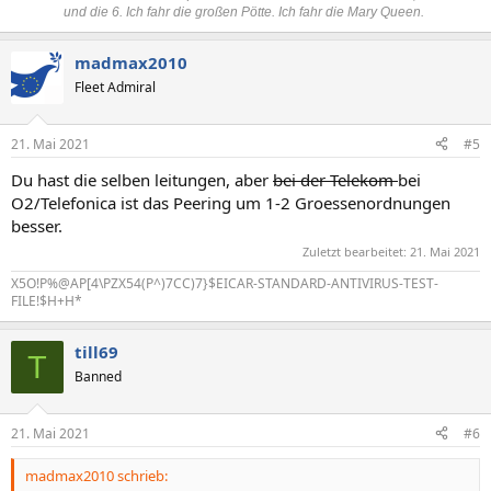
und die 6. Ich fahr die großen Pötte. Ich fahr die Mary Queen.
madmax2010
Fleet Admiral
21. Mai 2021
#5
Du hast die selben leitungen, aber
bei der Telekom
bei
O2/Telefonica ist das Peering um 1-2 Groessenordnungen
besser.
Zuletzt bearbeitet:
21. Mai 2021
X5O!P%@AP[4\PZX54(P^)7CC)7}$EICAR-STANDARD-ANTIVIRUS-TEST-
FILE!$H+H*
till69
T
Banned
21. Mai 2021
#6
madmax2010 schrieb: