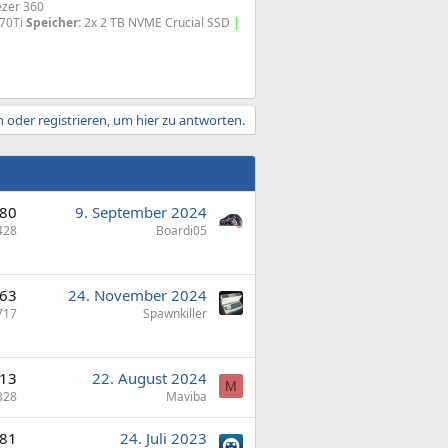
ezer 360
070Ti
Speicher:
2x 2 TB NVME Crucial SSD
|
 oder registrieren, um hier zu antworten.
80
9. September 2024
428
Boardi05
63
24. November 2024
717
Spawnkiller
13
22. August 2024
M
328
Maviba
81
24. Juli 2023