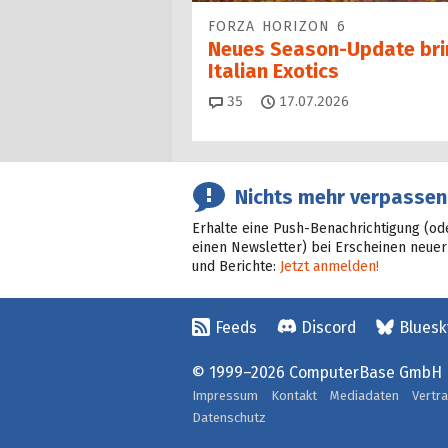
FORZA HORIZON 6
Neues Season-Update bri
Italian Exotics
Kommentare
35
17.07.2026
Nichts mehr verpassen
Erhalte eine Push-Benachrichtigung (od
einen Newsletter) bei Erscheinen neuer
und Berichte:
Jetzt anmelden!
Feeds
Discord
Bluesk
© 1999–2026 ComputerBase GmbH
Impressum
Kontakt
Mediadaten
Vertr
Datenschutz