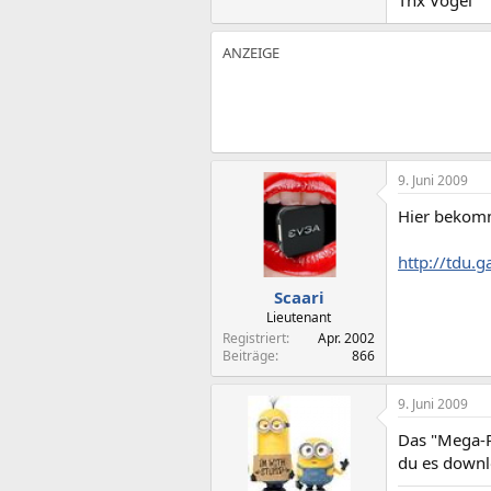
Thx Vogel
9. Juni 2009
Hier bekomm
http://tdu
Scaari
Lieutenant
Registriert
Apr. 2002
Beiträge
866
9. Juni 2009
Das "Mega-P
du es down