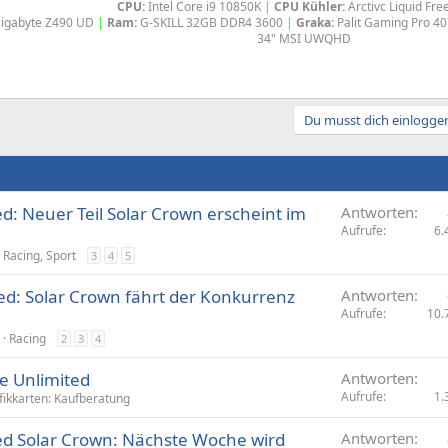
CPU:
Intel Core i9 10850K
|
CPU Kühler:
Arctivc Liquid Fre
igabyte Z490 UD
|
Ram:
G-SKILL 32GB DDR4 3600
|
Graka:
Palit Gaming Pro 4
34" MSI UWQHD​
Du musst dich einloggen
ed: Neuer Teil Solar Crown erscheint im
Antworten
Aufrufe
6.
 Racing, Sport
3
4
5
ted: Solar Crown fährt der Konkurrenz
Antworten
Aufrufe
10.
Racing
2
3
4
ve Unlimited
Antworten
Aufrufe
1.
fikkarten: Kaufberatung
ted Solar Crown: Nächste Woche wird
Antworten