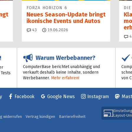
FORZA HORIZON 6
DIE
ngt
Neues Season-Update bringt
Kl
ikonische Events und Autos
mo
erh
Kommentare
43
19.06.2026
4
Warum Werbebanner?
!
ComputerBase berichtet unabhängig und
Compu
er
verkauft deshalb keine Inhalte, sondern
schne
 Tests
Werbebanner.
Mehr erfahren!
von 
y
Facebook
Google News
Instagram
Mas
Einstellun
Layout-Um
ag widerrufen
Vertrag kündigen
Barrierefreiheit