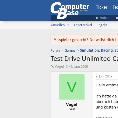
Ticker
Te
Podcast
Aktuelles
Leserartikel
Regeln
Mitspieler gesucht? Du willst dic
Foren
Games
Simulation, Racing, S
Test Drive Unlimited C
E
E
Vogel
9. Juni 2009
r
r
s
s
9. Juni 2009
t
t
V
Hallo erstma
e
e
l
l
l
l
ich hätte d
e
t
aber ich ha
Vogel
r
a
und kosten 
m
Gast