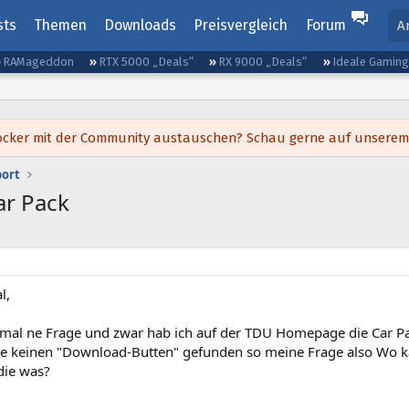
sts
Themen
Downloads
Preisvergleich
Forum
A
RAMageddon
RTX 5000 „Deals“
RX 9000 „Deals“
Ideale Gamin
h locker mit der Community austauschen? Schau gerne auf unsere
port
ar Pack
l,
a mal ne Frage und zwar hab ich auf der TDU Homepage die Car
be keinen "Download-Butten" gefunden so meine Frage also Wo
die was?