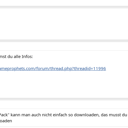
st du alle Infos:
.gameprophets.com/forum/thread.php?threadid=11996
ack" kann man auch nicht einfach so downloaden, das musst du
loaden