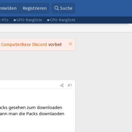
nmelden
Registrieren
Suche
g-PCs
GPU-Rangliste
CPU-Rangliste
m
ComputerBase Discord
vorbei!
#1
 Packs gesehen zum downloaden
 kann man die Packs downlaoden