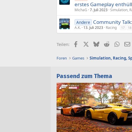
erstes Gameplay enthüll
MichaG
7. Juli 2023
Simulation, R
Community Talk: 
Andere
A.K.
13. Juli 2023
Racing
17
18
Facebook
X (Twitter)
Bluesky
Reddit
What
Teilen:
Foren
Games
Simulation, Racing, S
Passend zum Thema