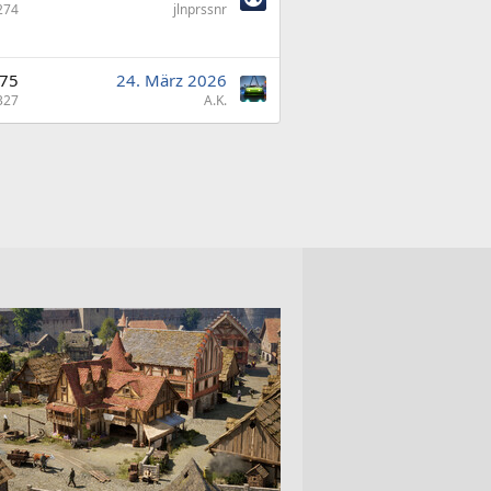
274
jlnprssnr
75
24. März 2026
327
A.K.