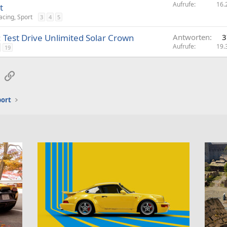
Aufrufe
16.
t
acing, Sport
3
4
5
Test Drive Unlimited Solar Crown
Antworten
3
Aufrufe
19.
19
sApp
E-Mail
Link
port