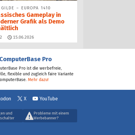
 GILDE – EUROPA 1410
assisches Gameplay in
derner Grafik als Demo
ältlich
Kommentare
2
15.06.2026
ComputerBase Pro
terBase Pro ist die werbefreie,
lle, flexible und zugleich faire Variante
ComputerBase.
Mehr dazu!
todon
X
YouTube
gen und
Probleme mit einem
schalter
Werbebanner?