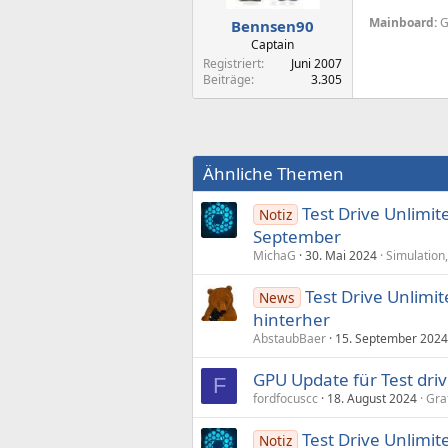
Mainboard:
G
Bennsen90
Captain
Registriert
Juni 2007
Beiträge
3.305
Ähnliche Themen
Test Drive Unlimit
Notiz
September
MichaG
30. Mai 2024
Simulation,
Test Drive Unlimi
News
hinterher
AbstaubBaer
15. September 2024
GPU Update für Test dri
F
fordfocuscc
18. August 2024
Gra
Test Drive Unlimi
Notiz