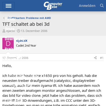
Hauptmenü
Anmelden
Grafikkarten: Probleme mit AMD
Ticker
TFT schaltet ab bei 3d
Tests
E
E
djacsx
13. Dezember 2006
r
r
Downloads
s
s
djacsx
D
t
t
Cadet 2nd Year
e
e
Preisvergleich
l
l
l
l
13. Dezember 2006
#1
Forum
e
t
r
a
Hallo,
Aktuelles
m
ich habe mir heute eine x1650 pro von his geholt. hab die
Empfohlene Inhalte
neuesten treiber draufgemacht (catalystcc, displaytreiber
Neue Beiträge
uswusf), auch für mein iiyama tft. ich habe ausserdem noch
einen zweiten analogen monitor angeschlossen, auf dem ich
Neueste Aktivitäten
das bild für video clone. jetzt habe ich das problem, dass sich
mein tft bei 3D-Anwendungen, z.B. im CCC unter den 3D-
Leserartikel
Einstellungen, wo man so eine tolle animation sieht, einfach