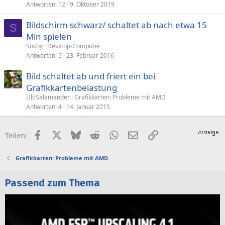
Antworten
12
9. Oktober 2019
Bildschirm schwarz/ schaltet ab nach etwa 15
S
Min spielen
Soshy
Desktop-Computer
Antworten
5
23. Februar 2016
Bild schaltet ab und friert ein bei
Grafikkartenbelastung
UltiSalamander
Grafikkarten: Probleme mit AMD
Antworten
4
14. Januar 2015
Facebook
X (Twitter)
Bluesky
Reddit
WhatsApp
E-Mail
Link
Teilen:
Grafikkarten: Probleme mit AMD
Passend zum Thema