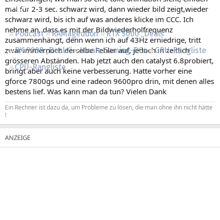
Regeln
mal für 2-3 sec. schwarz wird, dann wieder bild zeigt,wieder
schwarz wird, bis ich auf was anderes klicke im CCC. Ich
nehme an, dass es mit der Bildwiederholfrequenz
Podcast
RAMageddon
RTX 5000 „Deals“
zusammenhängt, denn wenn ich auf 43Hz erniedrige, tritt
zwar immernoch derselbe Fehler auf, jedoch in zeitlich
RX 9000 „Deals“
Ideale Gaming-PCs
GPU-Rangliste
grösseren Abständen. Hab jetzt auch den catalyst 6.8probiert,
CPU-Rangliste
bringt aber auch keine verbesserung. Hatte vorher eine
gforce 7800gs und eine radeon 9600pro drin, mit denen alles
bestens lief. Was kann man da tun? Vielen Dank
Ein Rechner ist dazu da, um Probleme zu lösen, die man ohne ihn nicht hätte
!