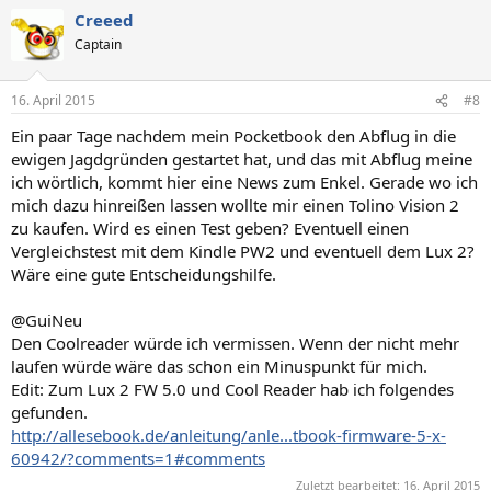
Creeed
Captain
16. April 2015
#8
Ein paar Tage nachdem mein Pocketbook den Abflug in die
ewigen Jagdgründen gestartet hat, und das mit Abflug meine
ich wörtlich, kommt hier eine News zum Enkel. Gerade wo ich
mich dazu hinreißen lassen wollte mir einen Tolino Vision 2
zu kaufen. Wird es einen Test geben? Eventuell einen
Vergleichstest mit dem Kindle PW2 und eventuell dem Lux 2?
Wäre eine gute Entscheidungshilfe.
@GuiNeu
Den Coolreader würde ich vermissen. Wenn der nicht mehr
laufen würde wäre das schon ein Minuspunkt für mich.
Edit: Zum Lux 2 FW 5.0 und Cool Reader hab ich folgendes
gefunden.
http://allesebook.de/anleitung/anle...tbook-firmware-5-x-
60942/?comments=1#comments
Zuletzt bearbeitet:
16. April 2015