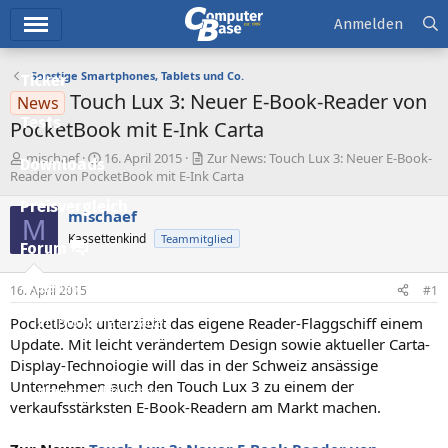
Hauptmenü
Anmelden
Sonstige Smartphones, Tablets und Co.
Ticker
Touch Lux 3: Neuer E-Book-Reader von
News
Tests
PocketBook mit E-Ink Carta
E
E
mischaef
16. April 2015
Zur News: Touch Lux 3: Neuer E-Book-
Downloads
r
r
Reader von PocketBook mit E-Ink Carta
s
s
Preisvergleich
t
t
mischaef
M
e
e
Kassettenkind
Teammitglied
l
l
Forum
l
l
e
t
Aktuelles
16. April 2015
#1
r
a
m
PocketBook unterzieht das eigene Reader-Flaggschiff einem
Empfohlene Inhalte
Update. Mit leicht verändertem Design sowie aktueller Carta-
Neue Beiträge
Display-Technologie will das in der Schweiz ansässige
Unternehmen auch den Touch Lux 3 zu einem der
Neueste Aktivitäten
verkaufsstärksten E-Book-Readern am Markt machen.
Leserartikel