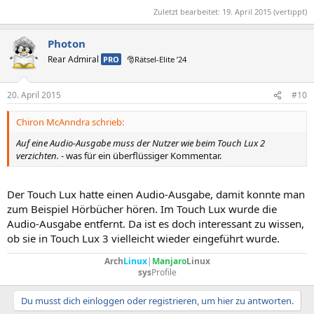
Zuletzt bearbeitet:
19. April 2015
(vertippt)
Photon
Rear Admiral
PRO
🎅Rätsel-Elite ’24
20. April 2015
#10
Chiron McAnndra schrieb:
Auf eine Audio-Ausgabe muss der Nutzer wie beim Touch Lux 2
verzichten.
- was für ein überflüssiger Kommentar.
Der Touch Lux hatte einen Audio-Ausgabe, damit konnte man
zum Beispiel Hörbücher hören. Im Touch Lux wurde die
Audio-Ausgabe entfernt. Da ist es doch interessant zu wissen,
ob sie in Touch Lux 3 vielleicht wieder eingeführt wurde.
Arch
Linux
|
Manjaro
Linux
sys
Profile
Du musst dich einloggen oder registrieren, um hier zu antworten.