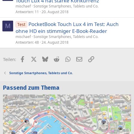
Touch Lux 4 hat starke Konkurrenz
mischaef
Sonstige Smartphones, Tablets und Co.
Antworten
11
20. August 2018
PocketBook Touch Lux 4 im Test: Auch
Test
M
ohne HD ein stimmiger E‑Book‑Reader
mischaef
Sonstige Smartphones, Tablets und Co.
Antworten
48
24. August 2018
Facebook
X (Twitter)
Bluesky
Reddit
WhatsApp
E-Mail
Link
Teilen:
Sonstige Smartphones, Tablets und Co.
Passend zum Thema