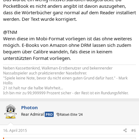
PocketBook es nicht anders angibt ist davon auszugehen,
dass die Wörterbücher ganz normal auf dem Reader installiert
werden. Der Text wurde korrigiert.
@TNM
Wenn diese im Mobi-Format vorliegen ist das ohne weiteres
mögich. E-Books von Amazon ohne DRM lassen sich zudem
bequem über Calibre wandeln, fals diese in keinem
unterstützten Format vorliegen.
Neben Kassettenkind, Walkman-Erstbenutzer und bekennender
Nassabspieler auch praktizierender Nasebohrer.
"Spiele keine Note, bevor du nicht einen guten Grund dafür hast." - Mark
Hollis
21 ist halt nur die halbe Wahrheit...
Ich bin mir zu 99,999999 Prozent sicher - der Rest ist ein Rundungsfehler.
Photon
Rear Admiral
PRO
🎅Rätsel-Elite ’24
16. April 2015
#6