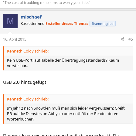
"The cost of troubling me seems to worry you little."
mischaef
M
Kassettenkind
Ersteller dieses Themas
Teammitglied
16. April 2015
#5
Kenneth Coldy schrieb:
Kein USB-Port laut Tabelle der Übertragungsstandards? Kaum
vorstellbar..
USB 2.0 hinzugefügt
Kenneth Coldy schrieb:
Im Jahr 2 nach Snowden muß man sich leider vergewissern: Greift
PB auf die Dienste von Abby zu oder enthält der Reader deren
Wörterbücher?
Das wurde ein wenig missverständlich ausgedrückt. Da