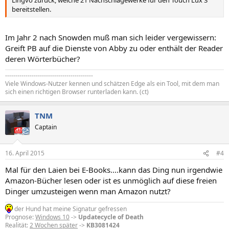
Lingvo zurück, welche 21 Nachschlagewerke für den Touch Lux 3
bereitstellen.
Im Jahr 2 nach Snowden muß man sich leider vergewissern:
Greift PB auf die Dienste von Abby zu oder enthält der Reader
deren Wörterbücher?
-------------------------------------------
Viele Windows-Nutzer kennen und schätzen Edge als ein Tool, mit dem man
sich einen richtigen Browser runterladen kann. (ct)
TNM
Captain
16. April 2015
#4
Mal für den Laien bei E-Books....kann das Ding nun irgendwie
Amazon-Bücher lesen oder ist es unmöglich auf diese freien
Dinger umzusteigen wenn man Amazon nutzt?
der Hund hat meine Signatur gefressen
Prognose:
Windows 10
->
Updatecycle of Death
Realität:
2 Wochen später
->
KB3081424