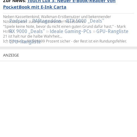
Zur News:
Touch Lux 3: Neuer E-Book-Reader von
Regeln
PocketBook mit E-Ink Carta
Neben Kassettenkind, Walkman-Erstbenutzer und bekennender
Podcast
RAMageddon
RTX 5000 „Deals“
Nassabspieler auch praktizierender Nasebohrer.
"Spiele keine Note, bevor du nicht einen guten Grund dafür hast." - Mark
RX 9000 „Deals“
Ideale Gaming-PCs
GPU-Rangliste
Hollis
21 ist halt nur die halbe Wahrheit...
Ich bin mir zu 99,999999 Prozent sicher - der Rest ist ein Rundungsfehler.
CPU-Rangliste