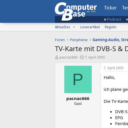
Ticker
Te
Podcast
Aktuelles
Leserartikel
Regeln
Foren
Peripherie
TV-Karte mit DVB-S & 
E
E
pacnac666
7. April 2005
r
r
s
s
7. April 2005
t
t
P
Hallo,
e
e
l
l
l
l
ich plane g
e
t
pacnac666
r
a
Die TV-Karte
m
Gast
DVB-S
EPG
Fernbe