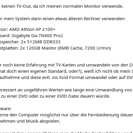
e keinen TV-Out, da ich meinen normalen Monitor verwende.
ür mein System dann einen etwas älteren Rechner verwenden:
ssor: AMD Athlon XP 2100+
oard: Gigabyte Ga-7N400 Pro2
tsspeicher: 2x 512MB DDR333
stplatten: 2x 120GB Maxtor (8MB Cache, 7200 U/min)
er noch keine Erfahrung mit TV-Karten und umwandeln von den D
at doch einen eigenen Standard, oder?), weiß ich nicht ob mein S
ufnehme und diese evtl. ins Xvid Format umwandel oder auf DV
teressiert an ungefähren Werten wie lange eine Umwandlung von 
 zu einer DVD oder zu einer XVID Datei dauern würde.
tware:
erne den Computer möglichst nur über die Fernbedienung steuern
nehmen und Musik abspielen.