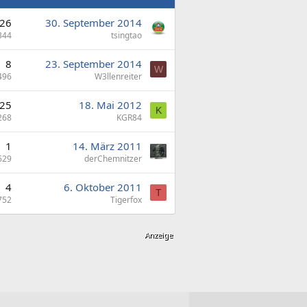
26
30. September 2014
344
tsingtao
8
23. September 2014
W
496
W3llenreiter
25
18. Mai 2012
K
268
KGR84
1
14. März 2011
629
derChemnitzer
4
6. Oktober 2011
T
752
Tigerfox