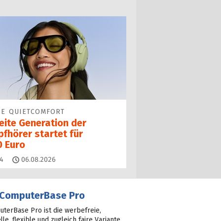
SE QUIETCOMFORT
eite Generation der
fhörer startet für
0 Euro
Kommentare
4
06.08.2026
ComputerBase Pro
terBase Pro ist die werbefreie,
lle, flexible und zugleich faire Variante