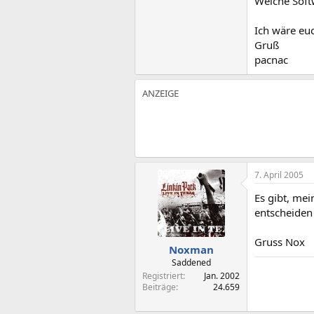
Welche Soft
Ich wäre eu
Gruß
pacnac
7. April 2005
Es gibt, mei
entscheiden
Gruss Nox
Noxman
Saddened
Registriert
Jan. 2002
Beiträge
24.659