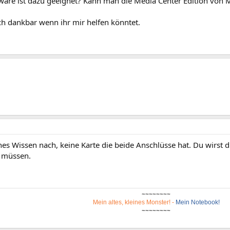
ware ist dazu geeignet? Kann man die Media Center Edition von 
ch dankbar wenn ihr mir helfen könntet.
nes Wissen nach, keine Karte die beide Anschlüsse hat. Du wirst d
 müssen.
~~~~~~~~
Mein altes, kleines Monster!
-
Mein Notebook!
~~~~~~~~