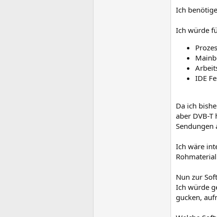
Ich benötig
Ich würde f
Proze
Mainb
Arbei
IDE Fe
Da ich bish
aber DVB-T h
Sendungen a
Ich wäre in
Rohmaterial
Nun zur Sof
Ich würde g
gucken, auf