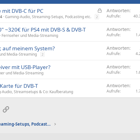
G
e mit DVB-C für PC
Antworten
e
Aufrufe
40.
14
Gaming-Audio, Streaming-Setups, Podcasting etc.
2
s
" ~320€ für PS4 mit DVB-S & DVB-T
Antworten
p
Aufrufe
1.
Fernseher und Media-Streaming
e
r
k; auf meinem System?
Antworten
r
Aufrufe
4.
und Media-Streaming
2
t
ver mit USB-Player?
Antworten
Aufrufe
1.
her und Media-Streaming
Karte für DVB-T
Antworten
Aufrufe
1.
-Audio, Streamsetups & Co: Kaufberatung
sApp
E-Mail
Link
Gaming-Audio, Streaming-Setups, Podcasting etc.