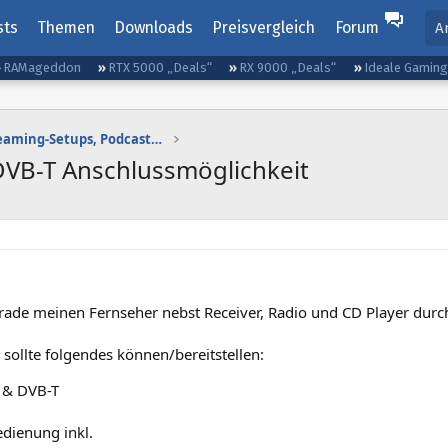
sts
Themen
Downloads
Preisvergleich
Forum
A
RAMageddon
RTX 5000 „Deals“
RX 9000 „Deals“
Ideale Gamin
Gaming-Audio, Streaming-Setups, Podcasting etc.
DVB-T Anschlussmöglichkeit
erade meinen Fernseher nebst Receiver, Radio und CD Player durc
 sollte folgendes können/bereitstellen:
 & DVB-T
dienung inkl.