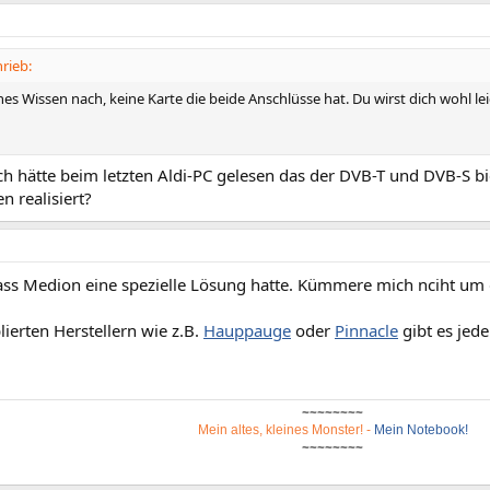
rieb:
nes Wissen nach, keine Karte die beide Anschlüsse hat. Du wirst dich wohl l
ch hätte beim letzten Aldi-PC gelesen das der DVB-T und DVB-S b
n realisiert?
ass Medion eine spezielle Lösung hatte. Kümmere mich nciht um
lierten Herstellern wie z.B.
Hauppauge
oder
Pinnacle
gibt es jed
~~~~~~~~
Mein altes, kleines Monster!
-
Mein Notebook!
~~~~~~~~