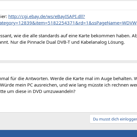
ier:
http://cgi.ebay.de/ws/eBayISAPI.dll?
category=12839&item=5182254371&rd=1&ssPageName=WDVW
ssant, wie die alle standards auf eine Karte bekommen haben. Abe
nnt. Nur die Pinnacle Dual DVB-T und Kabelanalog Lösung.
mal für die Antworten. Werde die Karte mal im Auge behalten. W
Würde mein PC ausreichen, und wie lang müsste ich rechnen wenn 
ätte um diese in DVD umzuwandeln?
Du musst dich einloggen