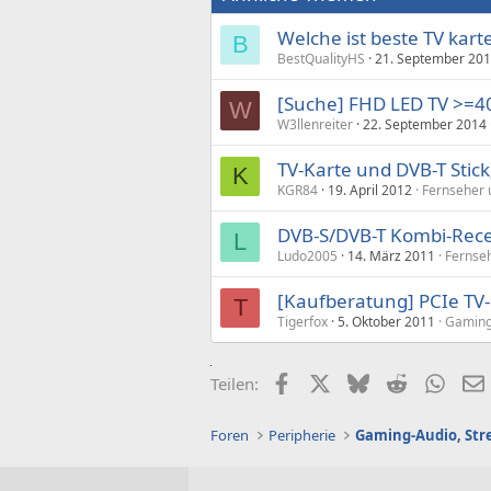
Welche ist beste TV kart
B
BestQualityHS
21. September 20
[Suche] FHD LED TV >=40
W
W3llenreiter
22. September 2014
TV-Karte und DVB-T Stic
K
KGR84
19. April 2012
Fernseher 
DVB-S/DVB-T Kombi-Recei
L
Ludo2005
14. März 2011
Fernse
[Kaufberatung] PCIe TV-
T
Tigerfox
5. Oktober 2011
Gaming
Facebook
X (Twitter)
Bluesky
Reddit
What
Teilen:
Foren
Peripherie