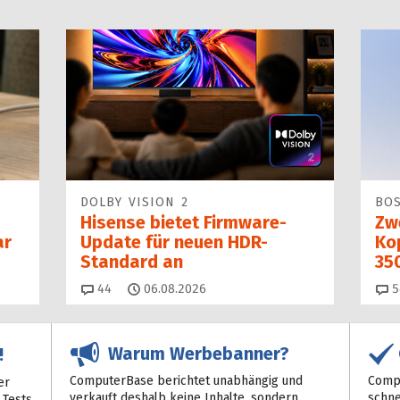
DOLBY VISION 2
BO
Hisense bietet Firmware-
Zw
ar
Update für neuen HDR-
Kop
Standard an
35
Kommentare
44
06.08.2026
5
Warum Werbebanner?
!
ComputerBase berichtet unabhängig und
Compu
er
verkauft deshalb keine Inhalte, sondern
schne
 Tests