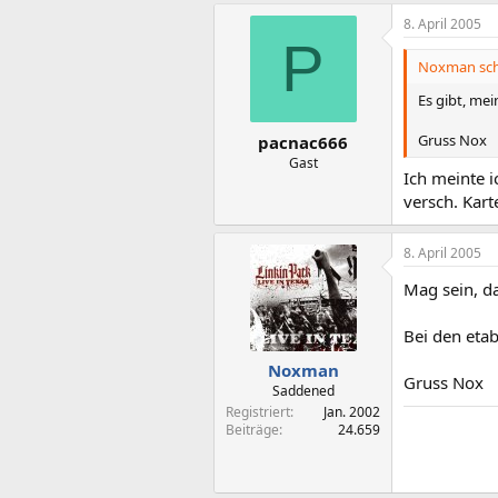
8. April 2005
P
Noxman sch
Es gibt, mei
Gruss Nox
pacnac666
Gast
Ich meinte i
versch. Karte
8. April 2005
Mag sein, d
Bei den etab
Noxman
Gruss Nox
Saddened
Registriert
Jan. 2002
Beiträge
24.659