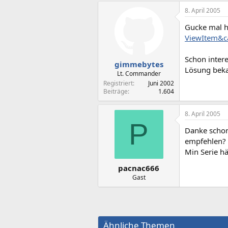
8. April 2005
Gucke mal h
ViewItem&
Schon intere
gimmebytes
Lösung beka
Lt. Commander
Registriert
Juni 2002
Beiträge
1.604
8. April 2005
P
Danke schon
empfehlen? 
Min Serie h
pacnac666
Gast
Ähnliche Themen