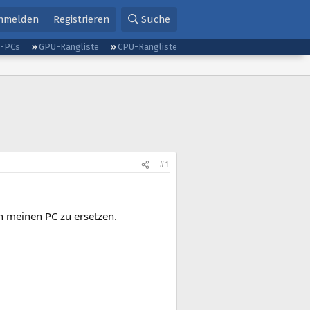
nmelden
Registrieren
Suche
g-PCs
GPU-Rangliste
CPU-Rangliste
#1
h meinen PC zu ersetzen.