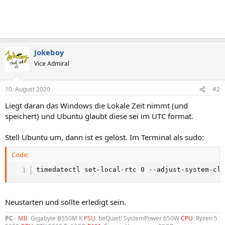
Jokeboy
Vice Admiral
10. August 2020
#2
Liegt daran das Windows die Lokale Zeit nimmt (und
speichert) und Ubuntu glaubt diese sei im UTC format.
Stell Ubuntu um, dann ist es gelöst. Im Terminal als sudo:
Code:
timedatectl set-local-rtc 0 --adjust-system-cl
Neustarten und sollte erledigt sein.
PC
-
MB
: Gigabyte B550M K
PSU
: beQuiet! SystemPower 650W
CPU
: Ryzen 5