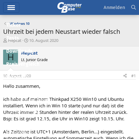
Hauptmenü
Anmelden
Windows 10
Ticker
Uhrzeit bei jedem Neustart wieder falsch
Tests
E
E
Hepcat
10. August 2020
r
r
Downloads
s
s
Hepcat
H
t
t
Lt. Junior Grade
e
e
Preisvergleich
l
l
l
l
10. August 2020
#1
Forum
e
t
r
a
Hallo zusammen,
Aktuelles
m
ich habe auf meinem Thinkpad X250 Win10 und Ubuntu
Empfohlene Inhalte
installiert. Wenn ich in Win 10 starte (und nur da!) ist die
Neue Beiträge
Uhrzeit immer 2 Stunden hinter der realen Uhrzeit zurück.
Bsp: Es ist grad 12.15, die Uhr in Win10 zeigt 10.15. Uhr.
Neueste Aktivitäten
Als Zeitzone ist UTC+1 (Amsterdam, Berlin...) eingestellt.
Leserartikel
automatische Einstellung auf Sommerzeit auch. Wenn ich die