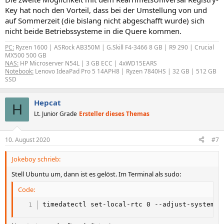
:
Key hat noch den Vorteil, dass bei der Umstellung von und
auf Sommerzeit (die bislang nicht abgeschafft wurde) sich
nicht beide Betriebssysteme in die Quere kommen.
PC:
Ryzen 1600 | ASRock AB350M | G.Skill F4-3466 8 GB | R9 290 | Crucial
MX500 500 GB
NAS:
HP Microserver N54L | 3 GB ECC | 4xWD15EARS
Notebook:
Lenovo IdeaPad Pro 5 14APH8 | Ryzen 7840HS | 32 GB | 512 GB
SSD
Hepcat
H
Lt. Junior Grade
Ersteller dieses Themas
10. August 2020
#7
Jokeboy schrieb:
Stell Ubuntu um, dann ist es gelöst. Im Terminal als sudo:
Code:
timedatectl set-local-rtc 0 --adjust-system-c