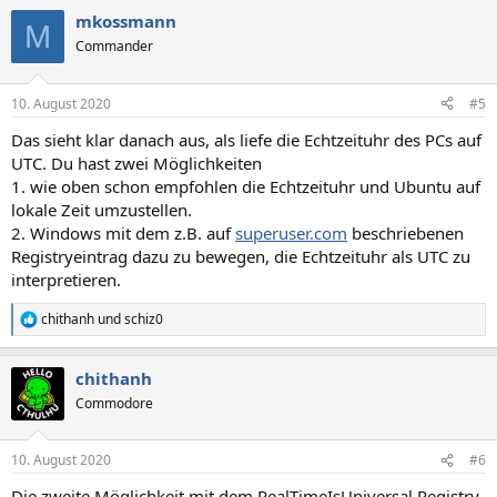
mkossmann
M
Commander
10. August 2020
#5
Das sieht klar danach aus, als liefe die Echtzeituhr des PCs auf
UTC. Du hast zwei Möglichkeiten
1. wie oben schon empfohlen die Echtzeituhr und Ubuntu auf
lokale Zeit umzustellen.
2. Windows mit dem z.B. auf
superuser.com
beschriebenen
Registryeintrag dazu zu bewegen, die Echtzeituhr als UTC zu
interpretieren.
chithanh
und
schiz0
R
e
a
chithanh
k
t
Commodore
i
o
n
10. August 2020
#6
e
n
Die zweite Möglichkeit mit dem RealTimeIsUniversal Registry-