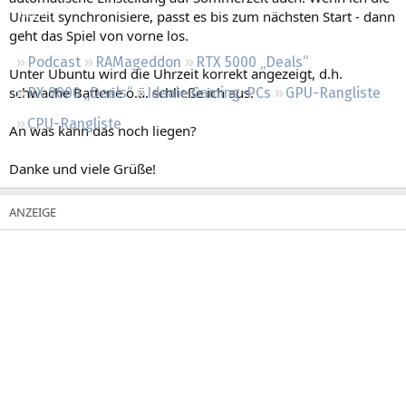
Regeln
Uhrzeit synchronisiere, passt es bis zum nächsten Start - dann
geht das Spiel von vorne los.
Podcast
RAMageddon
RTX 5000 „Deals“
Unter Ubuntu wird die Uhrzeit korrekt angezeigt, d.h.
schwache Batterie o.ä. schließe ich aus.
RX 9000 „Deals“
Ideale Gaming-PCs
GPU-Rangliste
CPU-Rangliste
An was kann das noch liegen?
Danke und viele Grüße!