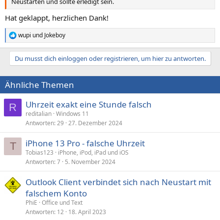
Neustarten und sollte erledigt sein.
Hat geklappt, herzlichen Dank!
wupi
und
Jokeboy
R
e
a
Du musst dich einloggen oder registrieren, um hier zu antworten.
k
t
i
Ähnliche Themen
o
n
e
Uhrzeit exakt eine Stunde falsch
R
n
reditalian
Windows 11
:
Antworten
29
27. Dezember 2024
iPhone 13 Pro - falsche Uhrzeit
T
Tobias123
iPhone, iPod, iPad und iOS
Antworten
7
5. November 2024
Outlook Client verbindet sich nach Neustart mit
falschem Konto
PhiE
Office und Text
Antworten
12
18. April 2023