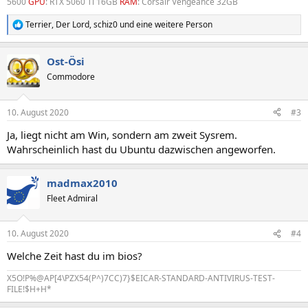
5600
GPU
: RTX 5060 Ti 16GB
RAM
: Corsair Vengeance 32GB
Terrier
,
Der Lord
,
schiz0
und eine weitere Person
R
e
a
Ost-Ösi
k
t
Commodore
i
o
n
10. August 2020
#3
e
n
Ja, liegt nicht am Win, sondern am zweit Sysrem.
:
Wahrscheinlich hast du Ubuntu dazwischen angeworfen.
madmax2010
Fleet Admiral
10. August 2020
#4
Welche Zeit hast du im bios?
X5O!P%@AP[4\PZX54(P^)7CC)7}$EICAR-STANDARD-ANTIVIRUS-TEST-
FILE!$H+H*