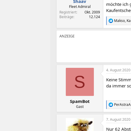
Shaav
möchte ich g
Fleet Admiral
Kaufentsche
Registriert
Okt. 2009
Beiträge
12.124
Makso
,
Ka
R
e
a
k
t
i
o
n
e
n
:
4. August 2020
S
Keine Stimme
da immer so 
SpamBot
PerAstra
R
Gast
e
a
7. August 2020
k
t
Nur 62 Abs
i