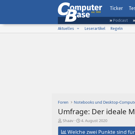
Ticker
Te
Podcast
Aktuelles
Leserartikel
Regeln
Foren
Notebooks und Desktop-Comput
Umfrage: Der ideale M
E
E
Shaav
4. August 2020
r
r
s
Welche zwei Punkte sind für
s