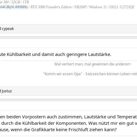
ir M4 / 32GB / 1TB
/
64GB@6.000MHz
/ RTX 5080 Founders Edition / NR200P / Windows 11 / DELL U2723QE
d
cypeak
ute Kühlbarkeit und damit auch geringere Lautstärke.
Mal verliert man, mal gewinnen die anderen~
"Komm wir essen Opa" - Satzzeichen können Leben rett
d
Justuz
n beiden Vorpostern auch zustimmen, Lautstärke und Temperat
 durch die Kühlbarkeit der Komponenten. Was nützt mir ein gut 
use, wenn die Grafikkarte keine Frischluft ziehen kann?