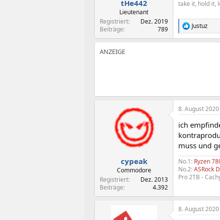
tHe442
take it, hold it, 
:
Lieutenant
Registriert
Dez. 2019
Justuz
R
Beiträge
789
e
a
k
t
i
o
n
e
n
:
8. August 2020
ich empfind
kontraprodu
muss und ge
cypeak
No.1:
Ryzen 7
No.2:
ASRock D
Commodore
Pro 2TB - Cac
Registriert
Dez. 2013
Beiträge
4.392
8. August 2020