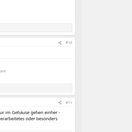
#10
en!​
#11
ur im Gehäuse gehen einher -
verarbeitetes oder besonders