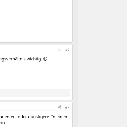
#6
gsverhältnis wichtig. 😆
#7
mponenten, oder günstigere. In einem
ein