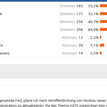
Stimmen:
183
33,2%
ät
Stimmen:
177
32,1%
Stimmen:
258
46,7%
Stimmen:
358
64,9%
Stimmen:
12
2,2%
ch
Stimmen:
39
7,1%
assen)
Stimmen:
14
2,5%
l genannte FAQ plane ich nach Veröffentlichung von Nvidias neu
eneration zu aktualisieren. Da das Thema mITX inzwischen kein 