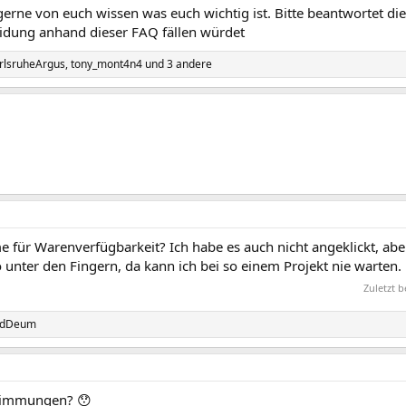
erne von euch wissen was euch wichtig ist. Bitte beantwortet die
idung anhand dieser FAQ fällen würdet
rlsruheArgus
,
tony_mont4n4
und 3 andere
 für Warenverfügbarkeit? Ich habe es auch nicht angeklickt, aber
unter den Fingern, da kann ich bei so einem Projekt nie warten.
Zuletzt 
AdDeum
timmungen? 😯