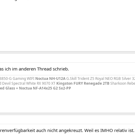
as ich im anderen Thread schrieb.
x B850-G Gaming WIFI
Noctua NH-U12A
G.Skill Trident Z5 Royal NEO RGB Silve
 Devil Spectral White RX 9070 XT
Kingston FURY Renegade 2TB
Sharkoon Rebe
ed Glass + Noctua NF-A14x25 G2 Sx2-PP
enverfügbarkeit auch nicht angekreuzt. Weil es IMHO relativ ist