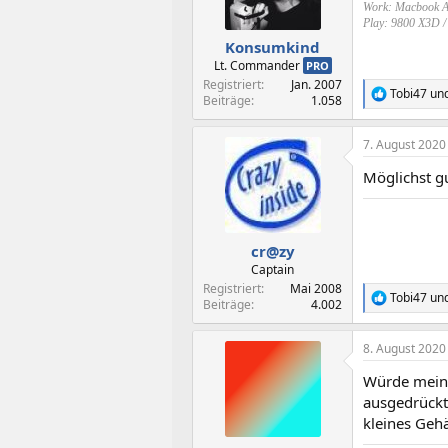
Work: Macbook A
Play: 9800 X3D 
Konsumkind
Lt. Commander
PRO
Registriert
Jan. 2007
Tobi47
un
R
Beiträge
1.058
e
a
7. August 2020
k
t
Möglichst g
i
o
n
e
n
cr@zy
:
Captain
Registriert
Mai 2008
Tobi47
un
R
Beiträge
4.002
e
a
8. August 2020
k
t
Würde meine
i
o
ausgedrückt
n
kleines Gehä
e
n