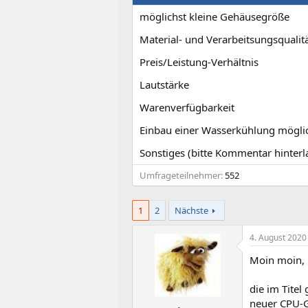
t
t
möglichst kleine Gehäusegröße
e
e
l
l
Material- und Verarbeitsungsqualit
l
l
e
t
Preis/Leistung-Verhältnis
r
a
m
Lautstärke
Warenverfügbarkeit
Einbau einer Wasserkühlung mögli
Sonstiges (bitte Kommentar hinterl
Umfrageteilnehmer
552
1
2
Nächste
4. August 2020
Moin moin,
die im Tite
neuer CPU-G