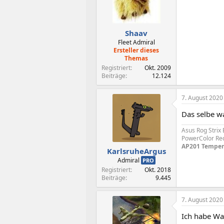
o
n
e
n
Shaav
:
Fleet Admiral
Ersteller dieses
Themas
Registriert
Okt. 2009
Beiträge
12.124
7. August 2020
Das selbe w
Asus Rog Stri
PowerColor Red
AP201 Temper
KarlsruheArgus
Admiral
PRO
Registriert
Okt. 2018
Beiträge
9.445
7. August 2020
Ich habe War