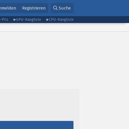
nmelden
Registrieren
Suche
g-PCs
GPU-Rangliste
CPU-Rangliste