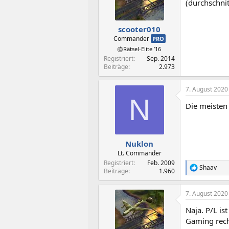
(durchschnit
scooter010
Commander
PRO
🎂Rätsel-Elite ’16
Registriert
Sep. 2014
Beiträge
2.973
7. August 2020
N
Die meisten 
Nuklon
Lt. Commander
Registriert
Feb. 2009
Shaav
R
Beiträge
1.960
e
a
7. August 2020
k
t
Naja. P/L is
i
o
Gaming rech
n