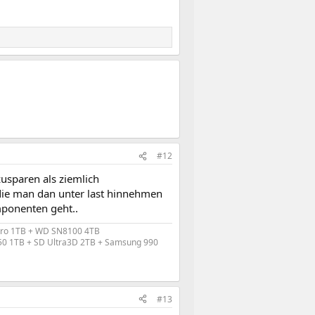
#12
usparen als ziemlich
 die man dan unter last hinnehmen
mponenten geht..
Pro 1TB + WD SN8100 4TB
50 1TB + SD Ultra3D 2TB + Samsung 990
#13