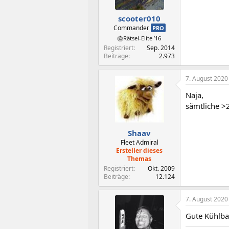
e
n
scooter010
:
Commander
PRO
🎂Rätsel-Elite ’16
Registriert
Sep. 2014
Beiträge
2.973
7. August 2020
Naja,
sämtliche >
Shaav
Fleet Admiral
Ersteller dieses
Themas
Registriert
Okt. 2009
Beiträge
12.124
7. August 2020
Gute Kühlba