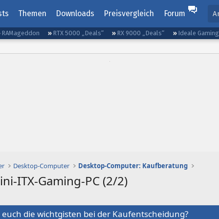
sts
Themen
Downloads
Preisvergleich
Forum
A
RAMageddon
RTX 5000 „Deals“
RX 9000 „Deals“
Ideale Gamin
er
Desktop-Computer
Desktop-Computer: Kaufberatung
ini-ITX-Gaming-PC (2/2)
 euch die wichtgisten bei der Kaufentscheidung?