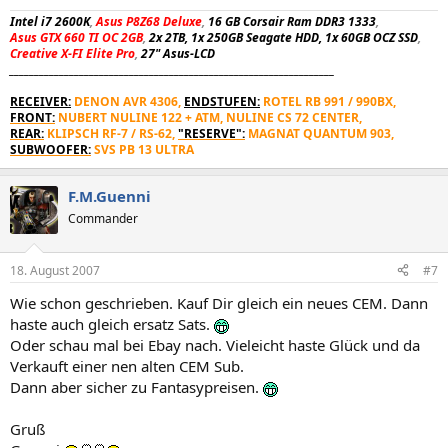
Intel i7 2600K
,
Asus P8Z68 Deluxe
,
16 GB Corsair Ram DDR3 1333
,
Asus GTX 660 TI OC 2GB
,
2x 2TB, 1x 250GB Seagate HDD, 1x 60GB OCZ SSD
,
Creative X-FI Elite Pro
,
27" Asus-LCD
_________________________________________________________________
RECEIVER:
DENON AVR 4306,
ENDSTUFEN:
ROTEL RB 991 / 990BX,
FRONT:
NUBERT NULINE 122 + ATM, NULINE CS 72 CENTER,
REAR:
KLIPSCH RF-7 / RS-62,
"RESERVE":
MAGNAT QUANTUM 903,
SUBWOOFER:
SVS PB 13 ULTRA
F.M.Guenni
Commander
18. August 2007
#7
Wie schon geschrieben. Kauf Dir gleich ein neues CEM. Dann
haste auch gleich ersatz Sats.
Oder schau mal bei Ebay nach. Vieleicht haste Glück und da
Verkauft einer nen alten CEM Sub.
Dann aber sicher zu Fantasypreisen.
Gruß