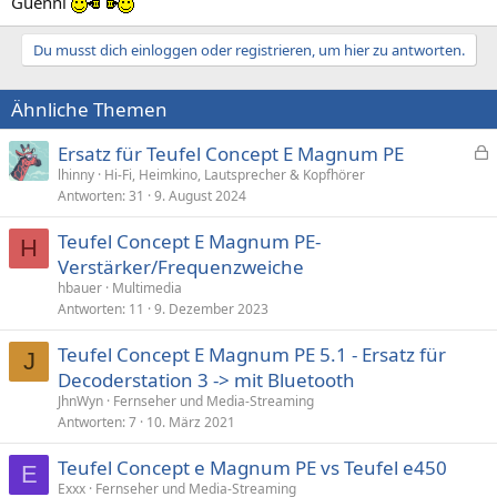
Guenni
Du musst dich einloggen oder registrieren, um hier zu antworten.
Ähnliche Themen
Ersatz für Teufel Concept E Magnum PE
e
lhinny
Hi-Fi, Heimkino, Lautsprecher & Kopfhörer
Antworten
31
9. August 2024
s
p
Teufel Concept E Magnum PE-
e
H
Verstärker/Frequenzweiche
r
hbauer
Multimedia
r
Antworten
11
9. Dezember 2023
t
Teufel Concept E Magnum PE 5.1 - Ersatz für
J
Decoderstation 3 -> mit Bluetooth
JhnWyn
Fernseher und Media-Streaming
Antworten
7
10. März 2021
Teufel Concept e Magnum PE vs Teufel e450
E
Exxx
Fernseher und Media-Streaming