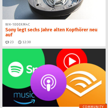
WH-1000XM4C
Sony legt sechs Jahre alten Kopfhörer neu
auf
Kommentare
23
12:30
COMMUNITY