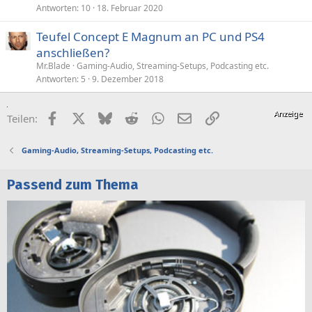
Antworten
10
18. Februar 2020
Teufel Concept E Magnum an PC und PS4
anschließen?
Mr.Blade
Gaming-Audio, Streaming-Setups, Podcasting etc.
Antworten
5
9. Dezember 2018
Facebook
X (Twitter)
Bluesky
Reddit
WhatsApp
E-Mail
Link
Teilen:
Gaming-Audio, Streaming-Setups, Podcasting etc.
Passend zum Thema