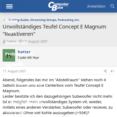
Hauptmenü
Anmelden
Gaming-Audio, Streaming-Setups, Podcasting etc.
Ticker
Unvollständiges Teufel Concept E Magnum
Tests
"Reaktiveren"
E
E
hatter
17. August 2007
Downloads
r
r
s
s
hatter
H
Preisvergleich
t
t
Cadet 4th Year
e
e
l
l
Forum
l
l
17. August 2007
#1
e
t
Aktuelles
r
a
Abend, folgendes bei mir im "Abstellraum" stehen noch 4
m
Empfohlene Inhalte
Sattelit Boxen und eine Centerbox vom Teufel Concept E
Magnum.
Neue Beiträge
Leider besitzte ich den dazugehörigen Subwoofer nicht mehr.
Ist es möglich mein unvollständiges System vlt. wieder,
Neueste Aktivitäten
mittels eines anderen Verstärker, Subwoofer oder reciever, zu
Leserartikel
aktivieren? Ohne viel Kohle auszugeben (>50€)?