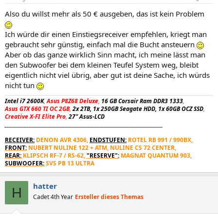
Also du willst mehr als 50 € ausgeben, das ist kein Problem
Ich würde dir einen Einstiegsreceiver empfehlen, kriegt man
gebraucht sehr günstig, einfach mal die Bucht ansteuern
Aber ob das ganze wirklich Sinn macht, ich meine lässt man
den Subwoofer bei dem kleinen Teufel System weg, bleibt
eigentlich nicht viel übrig, aber gut ist deine Sache, ich würds
nicht tun
Intel i7 2600K
,
Asus P8Z68 Deluxe
,
16 GB Corsair Ram DDR3 1333
,
Asus GTX 660 TI OC 2GB
,
2x 2TB, 1x 250GB Seagate HDD, 1x 60GB OCZ SSD
,
Creative X-FI Elite Pro
,
27" Asus-LCD
_________________________________________________________________
RECEIVER:
DENON AVR 4306,
ENDSTUFEN:
ROTEL RB 991 / 990BX,
FRONT:
NUBERT NULINE 122 + ATM, NULINE CS 72 CENTER,
REAR:
KLIPSCH RF-7 / RS-62,
"RESERVE":
MAGNAT QUANTUM 903,
SUBWOOFER:
SVS PB 13 ULTRA
hatter
H
Cadet 4th Year
Ersteller dieses Themas