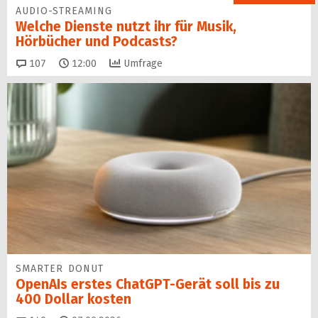
AUDIO-STREAMING
Welche Dienste nutzt ihr für Musik,
Hörbücher und Podcasts?
Kommentare
107
12:00
Umfrage
SMARTER DONUT
OpenAIs erstes ChatGPT-Gerät soll bis zu
400 Dollar kosten