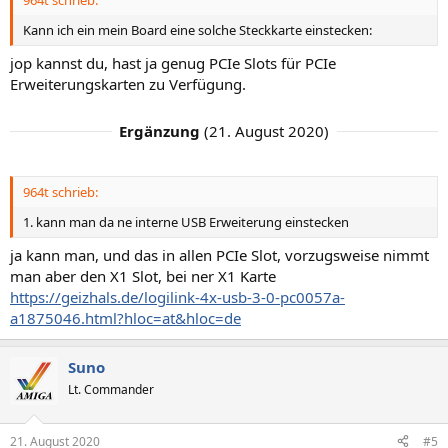
Kann ich ein mein Board eine solche Steckkarte einstecken:
jop kannst du, hast ja genug PCIe Slots für PCIe
Erweiterungskarten zu Verfügung.
Ergänzung
(
21. August 2020
)
964t schrieb:
1. kann man da ne interne USB Erweiterung einstecken
ja kann man, und das in allen PCIe Slot, vorzugsweise nimmt
man aber den X1 Slot, bei ner X1 Karte
https://geizhals.de/logilink-4x-usb-3-0-pc0057a-
a1875046.html?hloc=at&hloc=de
Suno
Lt. Commander
21. August 2020
#5