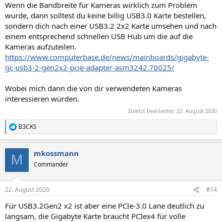
Wenn die Bandbreite für Kameras wirklich zum Problem
wurde, dann solltest du keine billig USB3.0 Karte bestellen,
sondern dich nach einer USB3.2 2x2 Karte umsehen und nach
einem entsprechend schnellen USB Hub um die auf die
Kameras aufzuteilen.
https://www.computerbase.de/news/mainboards/gigabyte-
gc-usb3-2-gen2x2-pcie-adapter-asm3242.70025/
Wobei mich dann die von dir verwendeten Kameras
interessieren würden.
Zuletzt bearbeitet:
22. August 2020
B3CKS
R
e
a
mkossmann
k
M
t
Commander
i
o
n
22. August 2020
#14
e
n
Für USB3.2Gen2 x2 ist aber eine PCIe-3.0 Lane deutlich zu
:
langsam, die Gigabyte Karte braucht PCIex4 für volle