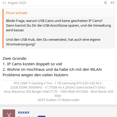
21. August 2020
#9
PHuV schrieb:
Blöde Frage, warum USB Cams und keine gescheiten IP Cams?
Dann kannst Du Dir die USB-Anschlüsse sparen, und die Verwaltung
wird besser.
Und den USB-Hub, den Du verwendest, hat auch eine eigene
Stromversorgung?
Zwei Gründe:
1. IP Cams kosten doppelt so viel
2. Wohne im Hochhaus und da habe ich mit den WLAN
Probleme wegen den vielen Nutzern
RTX 2080 Ti Gaming X Trio - 1 TB Samsung 970 EVO SSD M.2 -
32GB DDR4 3000MHz - i7 7700K 4x 4.20GHz (overclocked 5 GHz) -
Asus Maximus VIII Ranger Intel Z170 - 1000 Watt HX1000i - Nzxt Noctis 450
Midi -
NZXT Kraken 72 Watercooler​
xexex
X