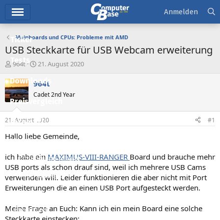
Hauptmenü
Anmelden
Mainboards und CPUs: Probleme mit AMD
Ticker
USB Steckkarte für USB Webcam erweiterung
Tests
E
E
964t
21. August 2020
r
r
Downloads
s
s
964t
t
t
Cadet 2nd Year
e
e
Preisvergleich
l
l
l
l
21. August 2020
#1
Forum
e
t
r
a
Hallo liebe Gemeinde,
Aktuelles
m
ich habe ein
MAXIMUS-VIII-RANGER
Board und brauche mehr
Empfohlene Inhalte
USB ports als schon drauf sind, weil ich mehrere USB Cams
Neue Beiträge
verwenden will. Leider funktionieren die aber nicht mit Port
Erweiterungen die an einen USB Port aufgesteckt werden.
Neueste Aktivitäten
Meine Frage an Euch: Kann ich ein mein Board eine solche
Leserartikel
Steckkarte einstecken: