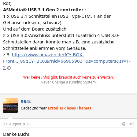
Rot)
ASMedia® USB 3.1 Gen 2 controller :
1 x USB 3.1 Schnittstellen (USB Type-CTM, 1 an der
Gehäuserückseite, schwarz)
Und auf dem Board zusätzlich:
2 x USB 3.0-Anschluss unterstützt zusätzlich 4 USB 3.0-
Schnittstellen daran könnte man z.B. eine zusätzliche
Schnittstelle anklemmen vom Gehäuse.
z.B.
https://www.amazon.de/ICY-BOX-
Front..._89:ICY+BOX&rnid=669059031&s=computers&sr=1-
2
Wer keine Infos gibt, braucht auch keine zu erwarten.
Never Change a running System!
964t
Cadet 2nd Year
Ersteller dieses Themas
21. August 2020
#7
Danke Euch!