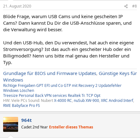
21. August 2020
#8
Blöde Frage, warum USB Cams und keine gescheiten IP
Cams? Dann kannst Du Dir die USB-Anschlüsse sparen, und
die Verwaltung wird besser.
Und den USB-Hub, den Du verwendest, hat auch eine eigene
Stromversorgung? Ist das auch ein gescheiter Hub oder ein
Billigmodell? Nenn uns bitte mal genau den Hersteller und
Typ.
Grundlage für BIOS und Firmware Updates
,
Günstige Keys für
Windows
Richtige Freigaben
GPT EFI und Co
GTP mit Recovery
2
Updatefehler
Windows
Löschen
Treesize
Personal Back
VPN services
Realtek Tr
.
TCP Opt
HW: Viele PCs Sound: Nubert
X-4000 RC
,
nuSub XW-900
,
XRC Android Interf
,
RME Babyface Pro FS
964t
Cadet 2nd Year
Ersteller dieses Themas