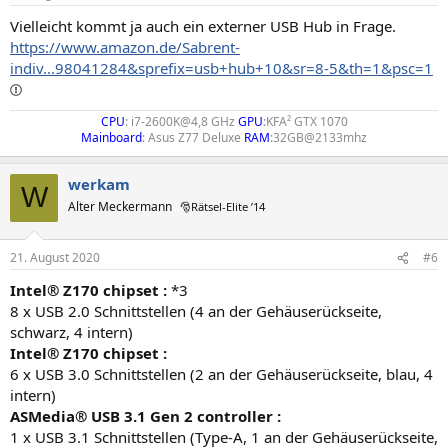
Vielleicht kommt ja auch ein externer USB Hub in Frage.
https://www.amazon.de/Sabrent-
indiv...98041284&sprefix=usb+hub+10&sr=8-5&th=1&psc=1
CPU
: i7-2600K@4,8 GHz
GPU
:KFA² GTX 1070
Mainboard
: Asus Z77 Deluxe
RAM
:32GB@2133mhz​
werkam
W
Alter Meckermann
🎅Rätsel-Elite ’14
21. August 2020
#6
Intel® Z170 chipset :
*3
8 x USB 2.0 Schnittstellen (4 an der Gehäuserückseite,
schwarz, 4 intern)
Intel® Z170 chipset :
6 x USB 3.0 Schnittstellen (2 an der Gehäuserückseite, blau, 4
intern)
ASMedia® USB 3.1 Gen 2 controller :
1 x USB 3.1 Schnittstellen (Type-A, 1 an der Gehäuserückseite,