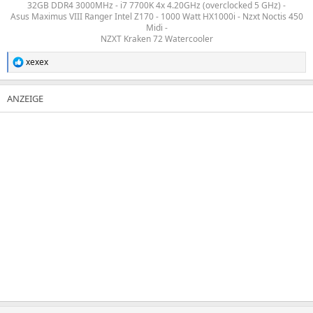
32GB DDR4 3000MHz - i7 7700K 4x 4.20GHz (overclocked 5 GHz) -
Asus Maximus VIII Ranger Intel Z170 - 1000 Watt HX1000i - Nzxt Noctis 450
Midi -
NZXT Kraken 72 Watercooler​
xexex
R
e
a
k
t
i
o
n
e
n
: