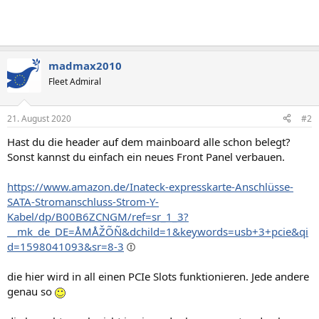
madmax2010
Fleet Admiral
21. August 2020
#2
Hast du die header auf dem mainboard alle schon belegt?
Sonst kannst du einfach ein neues Front Panel verbauen.
https://www.amazon.de/Inateck-expresskarte-Anschlüsse-
SATA-Stromanschluss-Strom-Y-
Kabel/dp/B00B6ZCNGM/ref=sr_1_3?
__mk_de_DE=ÅMÅŽÕÑ&dchild=1&keywords=usb+3+pcie&qi
d=1598041093&sr=8-3
die hier wird in all einen PCIe Slots funktionieren. Jede andere
genau so