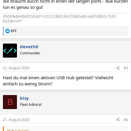
die braucht aucch nicht in einen der langen ports - due kurzen
tun es genau so gut
X5O!P%@AP[4\PZX54(P^)7CC)7}$EICAR-STANDARD-ANTIVIRUS-TEST-
FILE!$H+H*
BFF
R
e
a
deveth0
k
t
Commander
i
o
n
21. August 2020
#3
e
n
Hast du mal einen aktiven USB Hub getestet? Vielleicht
:
einfach zu wenig Strom?
bisy
B
Fleet Admiral
21. August 2020
#4
964t schrieb: