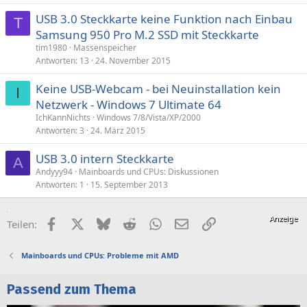
USB 3.0 Steckkarte keine Funktion nach Einbau
T
Samsung 950 Pro M.2 SSD mit Steckkarte
tim1980
Massenspeicher
Antworten
13
24. November 2015
Keine USB-Webcam - bei Neuinstallation kein
I
Netzwerk - Windows 7 Ultimate 64
IchKannNichts
Windows 7/8/Vista/XP/2000
Antworten
3
24. März 2015
USB 3.0 intern Steckkarte
A
Andyyy94
Mainboards und CPUs: Diskussionen
Antworten
1
15. September 2013
Facebook
X (Twitter)
Bluesky
Reddit
WhatsApp
E-Mail
Link
Teilen:
Mainboards und CPUs: Probleme mit AMD
Passend zum Thema