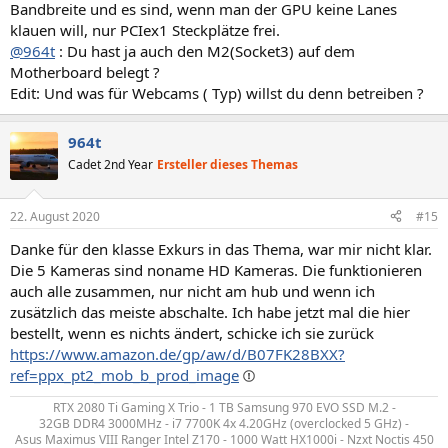
Bandbreite und es sind, wenn man der GPU keine Lanes
klauen will, nur PCIex1 Steckplätze frei.
@964t
: Du hast ja auch den M2(Socket3) auf dem
Motherboard belegt ?
Edit: Und was für Webcams ( Typ) willst du denn betreiben ?
964t
Cadet 2nd Year
Ersteller dieses Themas
22. August 2020
#15
Danke für den klasse Exkurs in das Thema, war mir nicht klar.
Die 5 Kameras sind noname HD Kameras. Die funktionieren
auch alle zusammen, nur nicht am hub und wenn ich
zusätzlich das meiste abschalte. Ich habe jetzt mal die hier
bestellt, wenn es nichts ändert, schicke ich sie zurück
https://www.amazon.de/gp/aw/d/B07FK28BXX?
ref=ppx_pt2_mob_b_prod_image
RTX 2080 Ti Gaming X Trio - 1 TB Samsung 970 EVO SSD M.2 -
32GB DDR4 3000MHz - i7 7700K 4x 4.20GHz (overclocked 5 GHz) -
Asus Maximus VIII Ranger Intel Z170 - 1000 Watt HX1000i - Nzxt Noctis 450