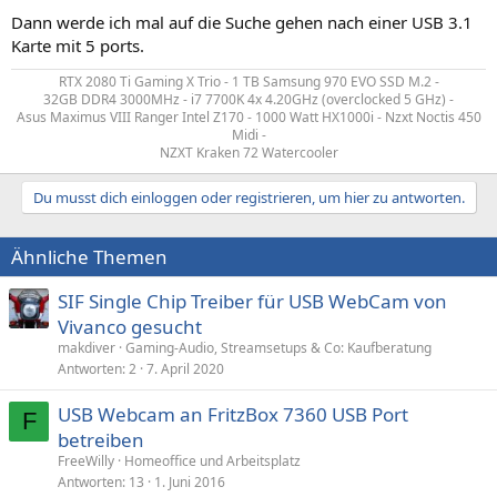
Dann werde ich mal auf die Suche gehen nach einer USB 3.1
Karte mit 5 ports.
RTX 2080 Ti Gaming X Trio - 1 TB Samsung 970 EVO SSD M.2 -
32GB DDR4 3000MHz - i7 7700K 4x 4.20GHz (overclocked 5 GHz) -
Asus Maximus VIII Ranger Intel Z170 - 1000 Watt HX1000i - Nzxt Noctis 450
Midi -
NZXT Kraken 72 Watercooler​
Du musst dich einloggen oder registrieren, um hier zu antworten.
Ähnliche Themen
SIF Single Chip Treiber für USB WebCam von
Vivanco gesucht
makdiver
Gaming-Audio, Streamsetups & Co: Kaufberatung
Antworten
2
7. April 2020
USB Webcam an FritzBox 7360 USB Port
F
betreiben
FreeWilly
Homeoffice und Arbeitsplatz
Antworten
13
1. Juni 2016