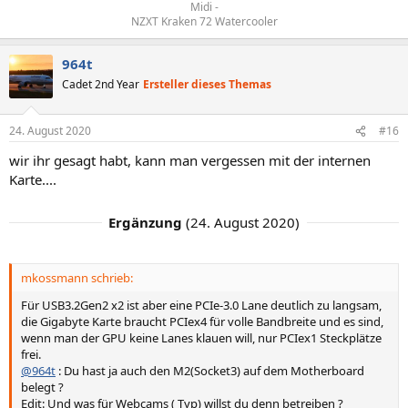
Midi -
NZXT Kraken 72 Watercooler​
964t
Cadet 2nd Year
Ersteller dieses Themas
24. August 2020
#16
wir ihr gesagt habt, kann man vergessen mit der internen
Karte....
Ergänzung
(
24. August 2020
)
mkossmann schrieb:
Für USB3.2Gen2 x2 ist aber eine PCIe-3.0 Lane deutlich zu langsam,
die Gigabyte Karte braucht PCIex4 für volle Bandbreite und es sind,
wenn man der GPU keine Lanes klauen will, nur PCIex1 Steckplätze
frei.
@964t
: Du hast ja auch den M2(Socket3) auf dem Motherboard
belegt ?
Edit: Und was für Webcams ( Typ) willst du denn betreiben ?