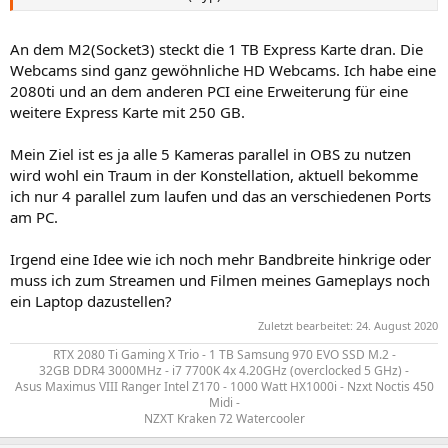
An dem M2(Socket3) steckt die 1 TB Express Karte dran. Die
Webcams sind ganz gewöhnliche HD Webcams. Ich habe eine
2080ti und an dem anderen PCI eine Erweiterung für eine
weitere Express Karte mit 250 GB.
Mein Ziel ist es ja alle 5 Kameras parallel in OBS zu nutzen
wird wohl ein Traum in der Konstellation, aktuell bekomme
ich nur 4 parallel zum laufen und das an verschiedenen Ports
am PC.
Irgend eine Idee wie ich noch mehr Bandbreite hinkrige oder
muss ich zum Streamen und Filmen meines Gameplays noch
ein Laptop dazustellen?
Zuletzt bearbeitet:
24. August 2020
RTX 2080 Ti Gaming X Trio - 1 TB Samsung 970 EVO SSD M.2 -
32GB DDR4 3000MHz - i7 7700K 4x 4.20GHz (overclocked 5 GHz) -
Asus Maximus VIII Ranger Intel Z170 - 1000 Watt HX1000i - Nzxt Noctis 450
Midi -
NZXT Kraken 72 Watercooler​