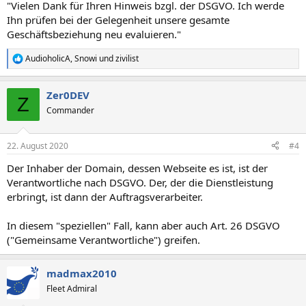
"Vielen Dank für Ihren Hinweis bzgl. der DSGVO. Ich werde
Ihn prüfen bei der Gelegenheit unsere gesamte
Geschäftsbeziehung neu evaluieren."
AudioholicA
,
Snowi
und
zivilist
R
e
a
Zer0DEV
k
Z
t
Commander
i
o
n
22. August 2020
#4
e
n
Der Inhaber der Domain, dessen Webseite es ist, ist der
:
Verantwortliche nach DSGVO. Der, der die Dienstleistung
erbringt, ist dann der Auftragsverarbeiter.
In diesem "speziellen" Fall, kann aber auch Art. 26 DSGVO
("Gemeinsame Verantwortliche") greifen.
madmax2010
Fleet Admiral