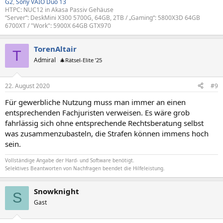
G2
,
Sony VAIO Duo 13
HTPC: NUC12 in Akasa Passiv Gehäuse
“Server“: DeskMini X300 5700G, 64GB, 2TB / „Gaming“: 5800X3D 64GB
6700XT / "Work": 5900X 64GB GTX970
TorenAltair
T
Admiral
🎄Rätsel-Elite ’25
22. August 2020
#9
Für gewerbliche Nutzung muss man immer an einen
entsprechenden Fachjuristen verweisen. Es wäre grob
fahrlässig sich ohne entsprechende Rechtsberatung selbst
was zusammenzubasteln, die Strafen können immens hoch
sein.
Vollständige Angabe der Hard- und Software benötigt.
Selektives Beantworten von Nachfragen beendet die Hilfeleistung.
Snowknight
S
Gast