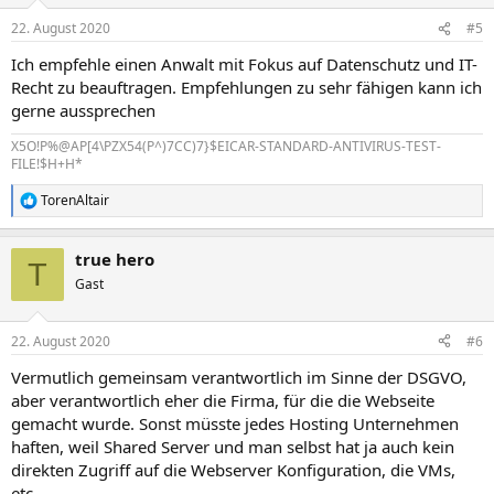
22. August 2020
#5
Ich empfehle einen Anwalt mit Fokus auf Datenschutz und IT-
Recht zu beauftragen. Empfehlungen zu sehr fähigen kann ich
gerne aussprechen
X5O!P%@AP[4\PZX54(P^)7CC)7}$EICAR-STANDARD-ANTIVIRUS-TEST-
FILE!$H+H*
TorenAltair
R
e
a
true hero
k
T
t
Gast
i
o
n
22. August 2020
#6
e
n
Vermutlich gemeinsam verantwortlich im Sinne der DSGVO,
:
aber verantwortlich eher die Firma, für die die Webseite
gemacht wurde. Sonst müsste jedes Hosting Unternehmen
haften, weil Shared Server und man selbst hat ja auch kein
direkten Zugriff auf die Webserver Konfiguration, die VMs,
etc...