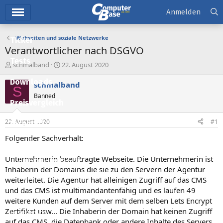
Hauptmenü
Anmelden
Webseiten und soziale Netzwerke
Ticker
Verantwortlicher nach DSGVO
Tests
E
E
schmalband
22. August 2020
r
r
Downloads
s
s
schmalband
S
t
t
Banned
e
e
Preisvergleich
l
l
l
l
22. August 2020
#1
Forum
e
t
r
a
Folgender Sachverhalt:
Aktuelles
m
Unternehmerin beauftragte Webseite. Die Unternehmerin ist
Empfohlene Inhalte
Inhaberin der Domains die sie zu den Servern der Agentur
Neue Beiträge
weiterleitet. Die Agentur hat alleinigen Zugriff auf das CMS
und das CMS ist multimandantenfähig und es laufen 49
Neueste Aktivitäten
weitere Kunden auf dem Server mit dem selben Lets Encrypt
Zertifikat usw... Die Inhaberin der Domain hat keinen Zugriff
Leserartikel
auf das CMS, die Datenbank oder andere Inhalte des Servers.