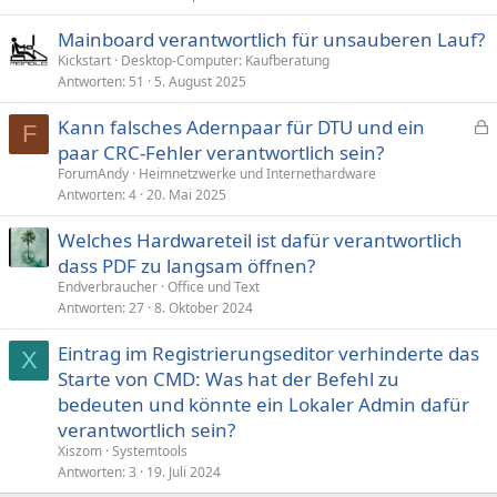
Mainboard verantwortlich für unsauberen Lauf?
Kickstart
Desktop-Computer: Kaufberatung
Antworten
51
5. August 2025
Kann falsches Adernpaar für DTU und ein
F
e
paar CRC-Fehler verantwortlich sein?
s
ForumAndy
Heimnetzwerke und Internethardware
p
Antworten
4
20. Mai 2025
e
Welches Hardwareteil ist dafür verantwortlich
r
dass PDF zu langsam öffnen?
r
t
Endverbraucher
Office und Text
Antworten
27
8. Oktober 2024
Eintrag im Registrierungseditor verhinderte das
X
Starte von CMD: Was hat der Befehl zu
bedeuten und könnte ein Lokaler Admin dafür
verantwortlich sein?
Xiszom
Systemtools
Antworten
3
19. Juli 2024