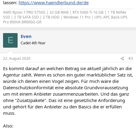
lassen:
https://www.haendlerbund.de/de
AMD Ryzen 7 PRO 5750G | 32 GB RAM | RTX 5060 Ti 16 GB | 1 TB NVMe
SSD | 2 TB SATA SSD | 2 TB HDD | Windows 11 Pro | UPS: APC Back-UPS
Pro 900VA BR900G-GR
Even
E
Cadet 4th Year
22. August 2020
#3
Es kommt darauf an welchen Betrag sie aktuell jährlich an die
Agentur zahlt. Wenn es schon ein guter marktüblicher Satz ist,
würde ich denen einen Vogel zeigen. Für mich wäre die
Datenschutzkonformität eine absolute Grundvoraussetzung
um mit einem Anbieter zusammenzuarbeiten. Und das ganz
ohne "Zusatzpakete". Das ist eine gesetzliche Anforderung
und gehört für den Anbieter zu den Basics die er erfüllen
muss.
Also: