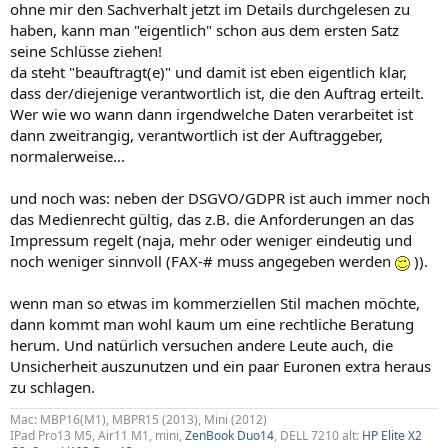
ohne mir den Sachverhalt jetzt im Details durchgelesen zu
haben, kann man "eigentlich" schon aus dem ersten Satz
seine Schlüsse ziehen!
da steht "beauftragt(e)" und damit ist eben eigentlich klar,
dass der/diejenige verantwortlich ist, die den Auftrag erteilt.
Wer wie wo wann dann irgendwelche Daten verarbeitet ist
dann zweitrangig, verantwortlich ist der Auftraggeber,
normalerweise...
und noch was: neben der DSGVO/GDPR ist auch immer noch
das Medienrecht gültig, das z.B. die Anforderungen an das
Impressum regelt (naja, mehr oder weniger eindeutig und
noch weniger sinnvoll (FAX-# muss angegeben werden
)).
wenn man so etwas im kommerziellen Stil machen möchte,
dann kommt man wohl kaum um eine rechtliche Beratung
herum. Und natürlich versuchen andere Leute auch, die
Unsicherheit auszunutzen und ein paar Euronen extra heraus
zu schlagen.
Mac: MBP16(M1), MBPR15 (2013), Mini (2012)
IPad Pro13 M5, Air11 M1, mini,
ZenBook Duo14
, DELL 7210 alt:
HP Elite X2