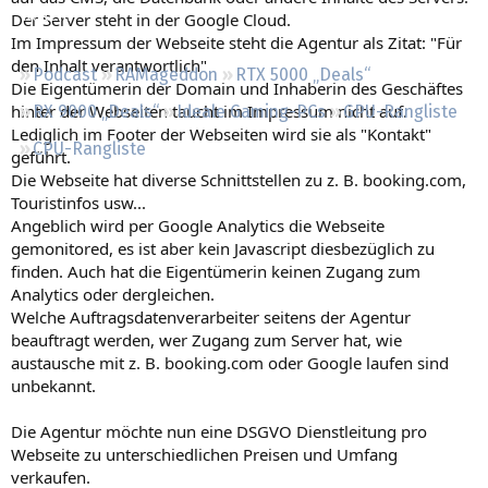
Regeln
Der Server steht in der Google Cloud.
Im Impressum der Webseite steht die Agentur als Zitat: "Für
den Inhalt verantwortlich"
Podcast
RAMageddon
RTX 5000 „Deals“
Die Eigentümerin der Domain und Inhaberin des Geschäftes
hinter der Webseiten taucht im Impressum nicht auf.
RX 9000 „Deals“
Ideale Gaming-PCs
GPU-Rangliste
Lediglich im Footer der Webseiten wird sie als "Kontakt"
CPU-Rangliste
geführt.
Die Webseite hat diverse Schnittstellen zu z. B. booking.com,
Touristinfos usw...
Angeblich wird per Google Analytics die Webseite
gemonitored, es ist aber kein Javascript diesbezüglich zu
finden. Auch hat die Eigentümerin keinen Zugang zum
Analytics oder dergleichen.
Welche Auftragsdatenverarbeiter seitens der Agentur
beauftragt werden, wer Zugang zum Server hat, wie
austausche mit z. B. booking.com oder Google laufen sind
unbekannt.
Die Agentur möchte nun eine DSGVO Dienstleitung pro
Webseite zu unterschiedlichen Preisen und Umfang
verkaufen.