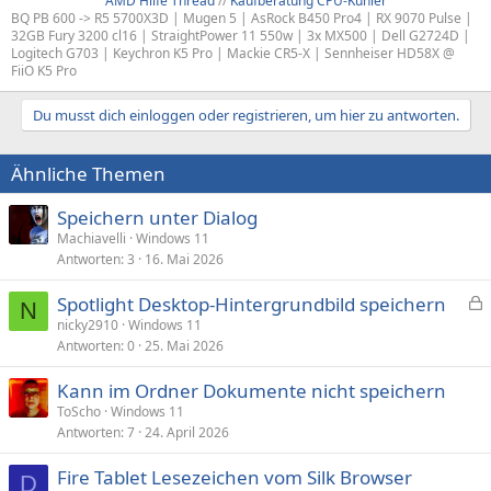
AMD Hilfe Thread
//
Kaufberatung CPU-Kühler
BQ PB 600 -> R5 5700X3D | Mugen 5 | AsRock B450 Pro4 | RX 9070 Pulse |
32GB Fury 3200 cl16 | StraightPower 11 550w | 3x MX500 | Dell G2724D |
Logitech G703 | Keychron K5 Pro | Mackie CR5-X | Sennheiser HD58X @
FiiO K5 Pro
Du musst dich einloggen oder registrieren, um hier zu antworten.
Ähnliche Themen
Speichern unter Dialog
Machiavelli
Windows 11
Antworten
3
16. Mai 2026
Spotlight Desktop-Hintergrundbild speichern
N
e
nicky2910
Windows 11
Antworten
0
25. Mai 2026
s
p
Kann im Ordner Dokumente nicht speichern
e
ToScho
Windows 11
r
Antworten
7
24. April 2026
r
t
Fire Tablet Lesezeichen vom Silk Browser
D