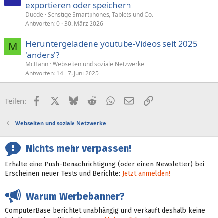
exportieren oder speichern
Dudde
Sonstige Smartphones, Tablets und Co.
Antworten
0
30. März 2026
Heruntergeladene youtube-Videos seit 2025
M
'anders'?
McHann
Webseiten und soziale Netzwerke
Antworten
14
7. Juni 2025
Facebook
X (Twitter)
Bluesky
Reddit
WhatsApp
E-Mail
Link
Teilen:
Webseiten und soziale Netzwerke
Nichts mehr verpassen!
Erhalte eine Push-Benachrichtigung (oder einen Newsletter) bei
Erscheinen neuer Tests und Berichte:
Jetzt anmelden!
Warum Werbebanner?
ComputerBase berichtet unabhängig und verkauft deshalb keine