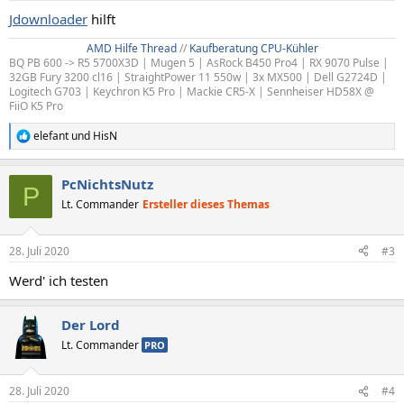
Jdownloader
hilft
AMD Hilfe Thread
//
Kaufberatung CPU-Kühler
BQ PB 600 -> R5 5700X3D | Mugen 5 | AsRock B450 Pro4 | RX 9070 Pulse |
32GB Fury 3200 cl16 | StraightPower 11 550w | 3x MX500 | Dell G2724D |
Logitech G703 | Keychron K5 Pro | Mackie CR5-X | Sennheiser HD58X @
FiiO K5 Pro
elefant
und
HisN
R
e
a
PcNichtsNutz
k
P
t
Lt. Commander
Ersteller dieses Themas
i
o
n
28. Juli 2020
#3
e
n
Werd' ich testen
:
Der Lord
Lt. Commander
PRO
28. Juli 2020
#4