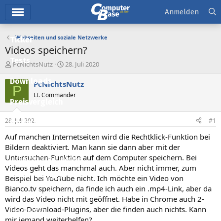
Hauptmenü
Anmelden
Webseiten und soziale Netzwerke
Ticker
Videos speichern?
Tests
E
E
PcNichtsNutz
28. Juli 2020
r
r
Downloads
s
s
PcNichtsNutz
P
t
t
Lt. Commander
e
e
Preisvergleich
l
l
l
l
28. Juli 2020
#1
Forum
e
t
r
a
Auf manchen Internetseiten wird die Rechtklick-Funktion bei
Aktuelles
m
Bildern deaktiviert. Man kann sie dann aber mit der
Untersuchen-Funktion auf dem Computer speichern. Bei
Empfohlene Inhalte
Videos geht das manchmal auch. Aber nicht immer, zum
Neue Beiträge
Beispiel bei YouTube nicht. Ich möchte ein Video von
Bianco.tv speichern, da finde ich auch ein .mp4-Link, aber da
Neueste Aktivitäten
wird das Video nicht mit geöffnet. Habe in Chrome auch 2-
Video-Download-Plugins, aber die finden auch nichts. Kann
Leserartikel
mir jemand weiterhelfen?