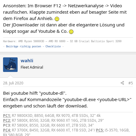
Ansonsten: Im Browser F12 -> Netzwerkanalyse -> Video
rausfischen. Klappte zumindest eben auf besagter Seite mit
dem Firefox auf Anhieb.
Der JDownloader ist dann aber die elegantere Lösung und
klappt sogar auf Youtube & Co.
Hardware: AMD Ryzen 5800X3D — AMD RX 6800 — 32 GB Crucial Ballistix Sport 3200
-
Beiträge richtig posten - Checkliste
-
wahli
Fleet Admiral
28. Juli 2020
#5
Bei youtube hilft "youtube-dl".
Einfach auf Kommandozeile "youtube-dl.exe <youtube-URL>"
eingeben und schon läuft der download.
PC1:
R7 9800X3D, B850, 64GB, RX 9070, 4TB SSDs, 32" 4k
PC2:
R7 5800X, B550, 32GB, RX 9060 XT 16G, 2TB SSDs, 29"
PC3:
R7 5800X, B550, 32GB, RX 6600 XT, 2TB SSD, 34"
PC4:
R7 3700X, B450, 32GB, RX 6600 XT, 1TB SSD, 24"/
PC5:
i5-3570, 16GB,
RX 580 8GB, 29"