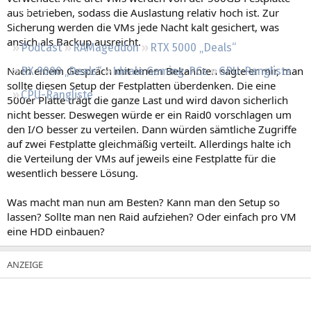
Regeln
aus betrieben, sodass die Auslastung relativ hoch ist. Zur
Sicherung werden die VMs jede Nacht kalt gesichert, was
ansich als Backup ausreicht.
Podcast
RAMageddon
RTX 5000 „Deals“
Nach einem Gespräch mit einem Bekannten sagte er mir, man
RX 9000 „Deals“
Ideale Gaming-PCs
GPU-Rangliste
sollte diesen Setup der Festplatten überdenken. Die eine
CPU-Rangliste
500er Platte trägt die ganze Last und wird davon sicherlich
nicht besser. Deswegen würde er ein Raid0 vorschlagen um
den I/O besser zu verteilen. Dann würden sämtliche Zugriffe
auf zwei Festplatte gleichmäßig verteilt. Allerdings halte ich
die Verteilung der VMs auf jeweils eine Festplatte für die
wesentlich bessere Lösung.
Was macht man nun am Besten? Kann man den Setup so
lassen? Sollte man nen Raid aufziehen? Oder einfach pro VM
eine HDD einbauen?