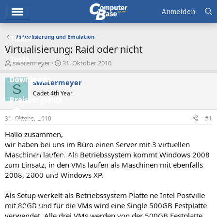
Hauptmenü
Anmelden
Virtualisierung und Emulation
Ticker
Virtualisierung: Raid oder nicht
Tests
E
E
swatermeyer
31. Oktober 2010
r
r
Downloads
s
s
swatermeyer
S
t
t
Cadet 4th Year
e
e
Preisvergleich
l
l
l
l
31. Oktober 2010
#1
Forum
e
t
r
a
Hallo zusammen,
Aktuelles
m
wir haben bei uns im Büro einen Server mit 3 virtuellen
Maschinen laufen. Als Betriebssystem kommt Windows 2008
Empfohlene Inhalte
zum Einsatz, in den VMs laufen als Maschinen mit ebenfalls
Neue Beiträge
2008, 2000 und Windows XP.
Neueste Aktivitäten
Als Setup werkelt als Betriebssystem Platte ne Intel Postville
mit 80GB und für die VMs wird eine Single 500GB Festplatte
Leserartikel
verwendet. Alle drei VMs werden von der 500GB Festplatte