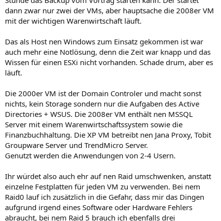
Stunde das Backup vom Vortrag starten kann. Der startet
dann zwar nur zwei der VMs, aber hauptsache die 2008er VM
mit der wichtigen Warenwirtschaft läuft.
Das als Host nen Windows zum Einsatz gekommen ist war
auch mehr eine Notlösung, denn die Zeit war knapp und das
Wissen für einen ESXi nicht vorhanden. Schade drum, aber es
läuft.
Die 2000er VM ist der Domain Controler und macht sonst
nichts, kein Storage sondern nur die Aufgaben des Active
Directories + WSUS. Die 2008er VM enthält nen MSSQL
Server mit einem Warenwirtschaftssystem sowie die
Finanzbuchhaltung. Die XP VM betreibt nen Jana Proxy, Tobit
Groupware Server und TrendMicro Server.
Genutzt werden die Anwendungen von 2-4 Usern.
Ihr würdet also auch ehr auf nen Raid umschwenken, anstatt
einzelne Festplatten für jeden VM zu verwenden. Bei nem
Raid0 lauf ich zusätzlich in die Gefahr, dass mir das Dingen
aufgrund irgend eines Software oder Hardware Fehlers
abraucht, bei nem Raid 5 brauch ich ebenfalls drei