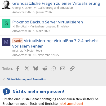
Grundsätzliche Fragen zu einer Virtualisierung
Georg_Krocker
Virtualisierung und Emulation
Antworten
46
5. Januar 2026
Proxmox Backup Server virtualisieren
S
>|Sh4d0w|<
Virtualisierung und Emulation
Antworten
18
5. März 2026
Virtualisierung: VirtualBox 7.2.4 behebt
Notiz
M
vor allem Fehler
mischaef
Systemtools
Antworten
20
10. November 2025
Facebook
X (Twitter)
Bluesky
Reddit
WhatsApp
E-Mail
Link
Teilen:
Virtualisierung und Emulation
Nichts mehr verpassen!
Erhalte eine Push-Benachrichtigung (oder einen Newsletter) bei
Erscheinen neuer Tests und Berichte:
Jetzt anmelden!