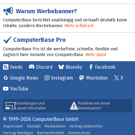
Warum Werbebanner?
ComputerBase berichtet unabhängig und verkauft deshalb keine
Inhalte, sondern Werbebanner.
Mehr erfahren!
ComputerBase Pro
ComputerBase Pro ist die werbefreie, schnelle, flexible und
zugleich faire Variante von ComputerBase.
Mehr dazu!
Feeds
Discord
Bluesky
Facebook
Google News
Instagram
Mastodon
X
YouTube
Einstellungen und
Probleme mit einem
Layout-Umschalter
Werbebanner?
© 1999–2026 ComputerBase GmbH
Impressum
Kontakt
Mediadaten
Vertrag widerrufen
Vertrag kündigen
Barrierefreiheit
Datenschutz