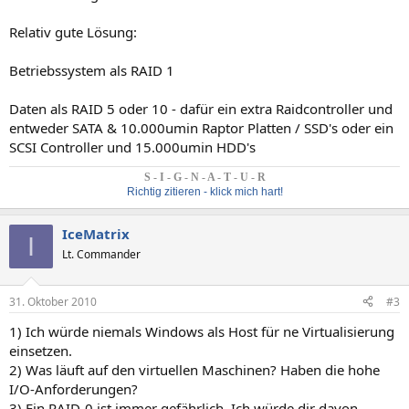
Relativ gute Lösung:
Betriebssystem als RAID 1
Daten als RAID 5 oder 10 - dafür ein extra Raidcontroller und
entweder SATA & 10.000umin Raptor Platten / SSD's oder ein
SCSI Controller und 15.000umin HDD's
S - I - G - N - A - T - U - R
Richtig zitieren - klick mich hart!
IceMatrix
I
Lt. Commander
31. Oktober 2010
#3
1) Ich würde niemals Windows als Host für ne Virtualisierung
einsetzen.
2) Was läuft auf den virtuellen Maschinen? Haben die hohe
I/O-Anforderungen?
3) Ein RAID-0 ist immer gefährlich. Ich würde dir davon