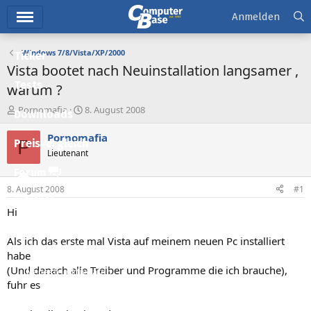
Hauptmenü
Anmelden
Windows 7/8/Vista/XP/2000
Ticker
Vista bootet nach Neuinstallation langsamer ,
Tests
warum ?
E
E
Pornomafia
8. August 2008
Downloads
r
r
s
s
Pornomafia
P
Preisvergleich
t
t
Lieutenant
e
e
l
l
Forum
l
l
8. August 2008
#1
e
t
Aktuelles
r
a
Hi
m
Empfohlene Inhalte
Als ich das erste mal Vista auf meinem neuen Pc installiert
Neue Beiträge
habe
(Und danach alle Treiber und Programme die ich brauche),
Neueste Aktivitäten
fuhr es
Leserartikel