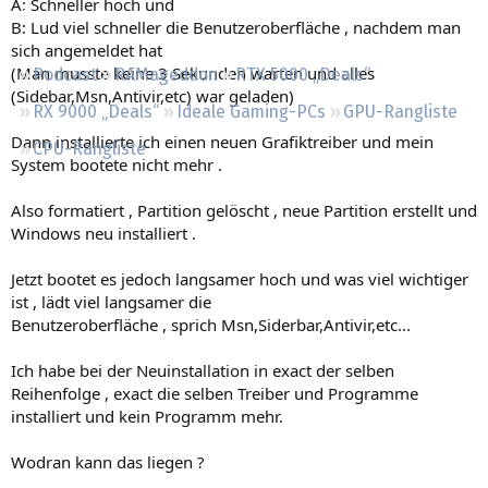
A: Schneller hoch und
Regeln
B: Lud viel schneller die Benutzeroberfläche , nachdem man
sich angemeldet hat
(Man musste keine 3 Sekunden warten und alles
Podcast
RAMageddon
RTX 5000 „Deals“
(Sidebar,Msn,Antivir,etc) war geladen)
RX 9000 „Deals“
Ideale Gaming-PCs
GPU-Rangliste
Dann installierte ich einen neuen Grafiktreiber und mein
CPU-Rangliste
System bootete nicht mehr .
Also formatiert , Partition gelöscht , neue Partition erstellt und
Windows neu installiert .
Jetzt bootet es jedoch langsamer hoch und was viel wichtiger
ist , lädt viel langsamer die
Benutzeroberfläche , sprich Msn,Siderbar,Antivir,etc...
Ich habe bei der Neuinstallation in exact der selben
Reihenfolge , exact die selben Treiber und Programme
installiert und kein Programm mehr.
Wodran kann das liegen ?