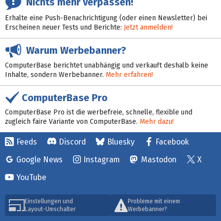
Nichts mehr verpassen!
Erhalte eine Push-Benachrichtigung (oder einen Newsletter) bei
Erscheinen neuer Tests und Berichte:
Jetzt anmelden!
Warum Werbebanner?
ComputerBase berichtet unabhängig und verkauft deshalb keine
Inhalte, sondern Werbebanner.
Mehr erfahren!
ComputerBase Pro
ComputerBase Pro ist die werbefreie, schnelle, flexible und
zugleich faire Variante von ComputerBase.
Mehr dazu!
Feeds
Discord
Bluesky
Facebook
Google News
Instagram
Mastodon
X
YouTube
Einstellungen und
Probleme mit einem
Layout-Umschalter
Werbebanner?