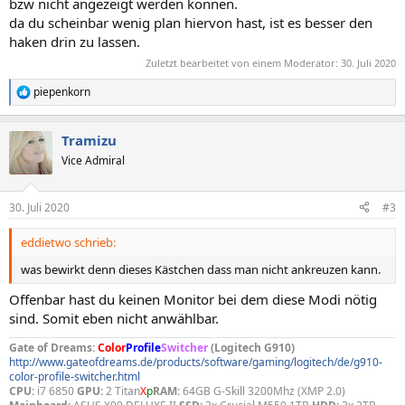
bzw nicht angezeigt werden können.
da du scheinbar wenig plan hiervon hast, ist es besser den
haken drin zu lassen.
Zuletzt bearbeitet von einem Moderator:
30. Juli 2020
piepenkorn
R
e
a
Tramizu
k
t
Vice Admiral
i
o
n
30. Juli 2020
#3
e
n
eddietwo schrieb:
:
was bewirkt denn dieses Kästchen dass man nicht ankreuzen kann.
Offenbar hast du keinen Monitor bei dem diese Modi nötig
sind. Somit eben nicht anwählbar.
Gate of Dreams:
Color
Profile
Switcher
(Logitech G910)
http://www.gateofdreams.de/products/software/gaming/logitech/de/g910-
color-profile-switcher.html
CPU:
i7 6850
GPU:
2 Titan
X
p
RAM:
64GB G-Skill 3200Mhz (XMP 2.0)