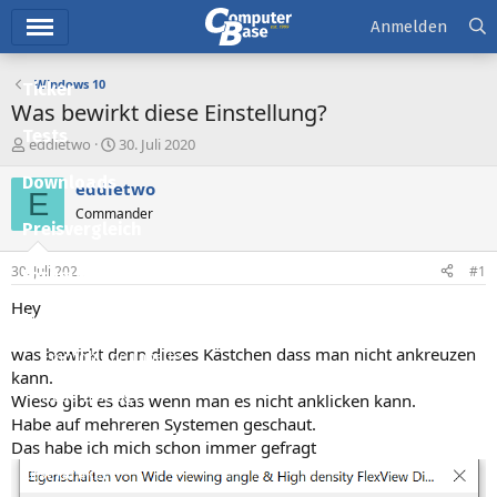
Hauptmenü
Anmelden
Windows 10
Ticker
Was bewirkt diese Einstellung?
Tests
E
E
eddietwo
30. Juli 2020
r
r
Downloads
s
s
eddietwo
E
t
t
Commander
e
e
Preisvergleich
l
l
l
l
30. Juli 2020
#1
Forum
e
t
r
a
Hey
Aktuelles
m
was bewirkt denn dieses Kästchen dass man nicht ankreuzen
Empfohlene Inhalte
kann.
Neue Beiträge
Wieso gibt es das wenn man es nicht anklicken kann.
Habe auf mehreren Systemen geschaut.
Neueste Aktivitäten
Das habe ich mich schon immer gefragt
Leserartikel