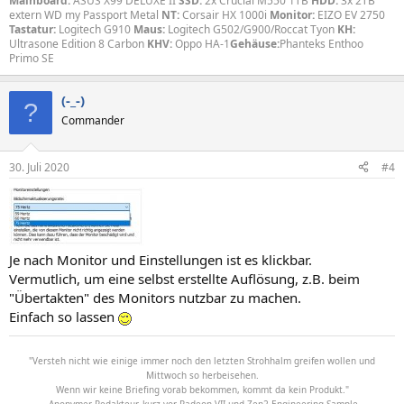
Mainboard:
ASUS X99 DELUXE II
SSD:
2x Crucial M550 1TB
HDD:
3x 2TB
extern WD my Passport Metal
NT:
Corsair HX 1000i
Monitor:
EIZO EV 2750
Tastatur:
Logitech G910
Maus:
Logitech G502/G900/Roccat Tyon
KH:
Ultrasone Edition 8 Carbon
KHV:
Oppo HA-1
Gehäuse:
Phanteks Enthoo
Primo SE
(-_-)
?
Commander
30. Juli 2020
#4
Je nach Monitor und Einstellungen ist es klickbar.
Vermutlich, um eine selbst erstellte Auflösung, z.B. beim
"Übertakten" des Monitors nutzbar zu machen.
Einfach so lassen
"Versteh nicht wie einige immer noch den letzten Strohhalm greifen wollen und
Mittwoch so herbeisehen.
Wenn wir keine Briefing vorab bekommen, kommt da kein Produkt."
-Anonymer Redakteur, kurz vor Radeon VII und Zen2 Engineering Sample