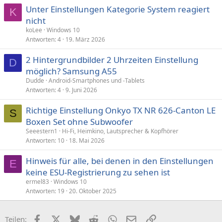
Unter Einstellungen Kategorie System reagiert
K
nicht
koLee
Windows 10
Antworten
4
19. März 2026
2 Hintergrundbilder 2 Uhrzeiten Einstellung
D
möglich? Samsung A55
Dudde
Android-Smartphones und -Tablets
Antworten
4
9. Juni 2026
Richtige Einstellung Onkyo TX NR 626-Canton LE
S
Boxen Set ohne Subwoofer
Seeestern1
Hi-Fi, Heimkino, Lautsprecher & Kopfhörer
Antworten
10
18. Mai 2026
Hinweis für alle, bei denen in den Einstellungen
E
keine ESU-Registrierung zu sehen ist
ermel83
Windows 10
Antworten
19
20. Oktober 2025
Facebook
X (Twitter)
Bluesky
Reddit
WhatsApp
E-Mail
Link
Teilen: