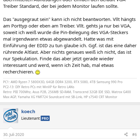
Treiber Standard, der bei jedem Monitor laufen sollte.
Das "ausgegraut sein" kann ich nicht beantworten. Vllt hängts
am Porttyp oder eben am Treiber. Vllt. gehts ja nur bei VGA,
soweit ich weiß wurde die Pin-Belegung des VGA-Steckers
mal irgendwann etwas abgewandelt. Hatte was mit
Einführung der EDID zu tun glaube ich. Ggf. ist das eine daher
rührende Altlast. Aber nichts genaues weiß ich nicht, das ist
nur Spekulation. Finde das aber jetzt gerade wieder
interessant und werd, wenn ich Zeit hab, mal etwas
recherchieren.
PC1: AMD Ryzen 7 5800X3D, 64GB DDR4 3200, RTX 5080, 4TB Samsung 990 Pro
PC2-13: DIY Retro PCs mit WinXP für Retro LANs
Retro: PIII 700Mhz, Asus P2B, 256MB SD-RAM,
Transcend
32GB IDE SSD, Matrox G400
Max AGP, Yamaha XG YMF724 Soundcard mit SB-Link, HP s7540 CRT Monitor
koech
Lieutenant
PRO
30. Juli 2020
#6