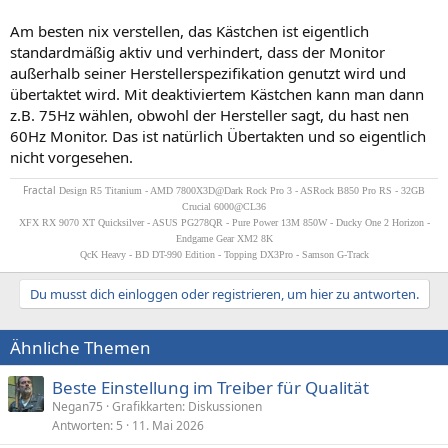
Am besten nix verstellen, das Kästchen ist eigentlich
standardmäßig aktiv und verhindert, dass der Monitor
außerhalb seiner Herstellerspezifikation genutzt wird und
übertaktet wird. Mit deaktiviertem Kästchen kann man dann
z.B. 75Hz wählen, obwohl der Hersteller sagt, du hast nen
60Hz Monitor. Das ist natürlich Übertakten und so eigentlich
nicht vorgesehen.
Fractal
Design R5 Titanium - AMD 7800X3D@Dark Rock Pro 3 - ASRock B850 Pro RS - 32GB
Crucial 6000@CL36
XFX RX 9070 XT Quicksilver - ASUS PG278QR - Pure Power 13M 850W - Ducky One 2 Horizon -
Endgame Gear XM2 8K
QcK Heavy - BD DT-990 Edition - Topping DX3Pro - Samson G-Track
Du musst dich einloggen oder registrieren, um hier zu antworten.
Ähnliche Themen
Beste Einstellung im Treiber für Qualität
Negan75
Grafikkarten: Diskussionen
Antworten
5
11. Mai 2026