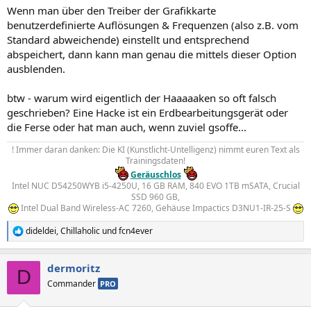
Wenn man über den Treiber der Grafikkarte
benutzerdefinierte Auflösungen & Frequenzen (also z.B. vom
Standard abweichende) einstellt und entsprechend
abspeichert, dann kann man genau die mittels dieser Option
ausblenden.
btw - warum wird eigentlich der Haaaaaken so oft falsch
geschrieben? Eine Hacke ist ein Erdbearbeitungsgerät oder
die Ferse oder hat man auch, wenn zuviel gsoffe...
! Immer daran danken: Die KI (Kunstlicht-Untelligenz) nimmt euren Text als
Trainingsdaten!
Geräuschlos
Intel NUC D54250WYB i5-4250U, 16 GB RAM, 840 EVO 1TB mSATA, Crucial
SSD 960 GB,
Intel Dual Band Wireless-AC 7260, Gehäuse Impactics D3NU1-IR-25-S
dideldei
,
Chillaholic
und
fcn4ever
R
e
a
dermoritz
k
D
t
Commander
PRO
i
o