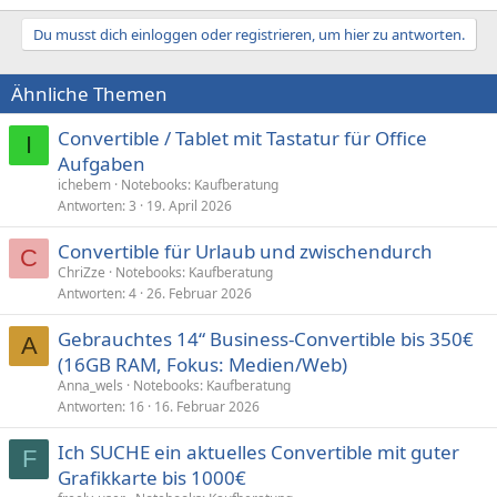
e
a
Du musst dich einloggen oder registrieren, um hier zu antworten.
k
t
i
Ähnliche Themen
o
n
e
Convertible / Tablet mit Tastatur für Office
I
n
Aufgaben
:
ichebem
Notebooks: Kaufberatung
Antworten
3
19. April 2026
Convertible für Urlaub und zwischendurch
C
ChriZze
Notebooks: Kaufberatung
Antworten
4
26. Februar 2026
Gebrauchtes 14“ Business-Convertible bis 350€
A
(16GB RAM, Fokus: Medien/Web)
Anna_wels
Notebooks: Kaufberatung
Antworten
16
16. Februar 2026
Ich SUCHE ein aktuelles Convertible mit guter
F
Grafikkarte bis 1000€