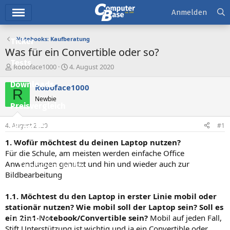
Hauptmenü
Anmelden
Notebooks: Kaufberatung
Ticker
Was für ein Convertible oder so?
Tests
E
E
Roboface1000
4. August 2020
r
r
Downloads
s
s
Roboface1000
R
t
t
Newbie
e
e
Preisvergleich
l
l
l
l
4. August 2020
#1
Forum
e
t
r
a
1. Wofür möchtest du deinen Laptop nutzen?
Aktuelles
m
Für die Schule, am meisten werden einfache Office
Anwendungen genutzt und hin und wieder auch zur
Empfohlene Inhalte
Bildbearbeitung
Neue Beiträge
1.1. Möchtest du den Laptop in erster Linie mobil oder
Neueste Aktivitäten
stationär nutzen? Wie mobil soll der Laptop sein? Soll es
ein 2in1-Notebook/Convertible sein?
Mobil auf jeden Fall,
Leserartikel
Stift Unterstützung ist wichtig und ja ein Convertible oder