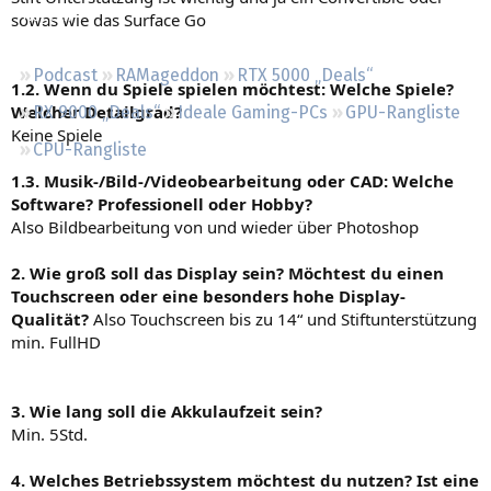
Regeln
sowas wie das Surface Go
Podcast
RAMageddon
RTX 5000 „Deals“
1.2. Wenn du Spiele spielen möchtest: Welche Spiele?
Welcher Detailgrad?
RX 9000 „Deals“
Ideale Gaming-PCs
GPU-Rangliste
Keine Spiele
CPU-Rangliste
1.3. Musik-/Bild-/Videobearbeitung oder CAD: Welche
Software? Professionell oder Hobby?
Also Bildbearbeitung von und wieder über Photoshop
2. Wie groß soll das Display sein? Möchtest du einen
Touchscreen oder eine besonders hohe Display-
Qualität?
Also Touchscreen bis zu 14“ und Stiftunterstützung
min. FullHD
3. Wie lang soll die Akkulaufzeit sein?
Min. 5Std.
4. Welches Betriebssystem möchtest du nutzen? Ist eine