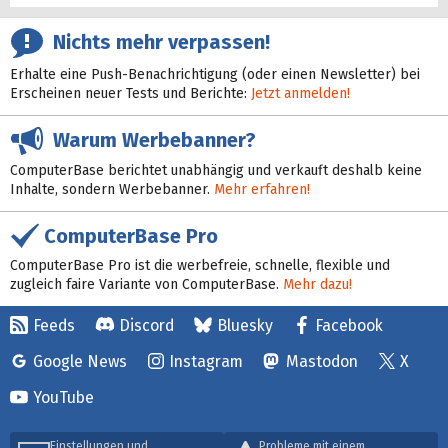
Nichts mehr verpassen!
Erhalte eine Push-Benachrichtigung (oder einen Newsletter) bei
Erscheinen neuer Tests und Berichte:
Jetzt anmelden!
Warum Werbebanner?
ComputerBase berichtet unabhängig und verkauft deshalb keine
Inhalte, sondern Werbebanner.
Mehr erfahren!
ComputerBase Pro
ComputerBase Pro ist die werbefreie, schnelle, flexible und
zugleich faire Variante von ComputerBase.
Mehr dazu!
Feeds
Discord
Bluesky
Facebook
Google News
Instagram
Mastodon
X
YouTube
Einstellungen und
Probleme mit einem