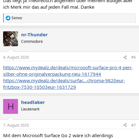
Das liegt ja Theoretisch allgemein über meinem Budget aber
ich Merk mir das auf jeden Fall mal. Danke
Senvo
R
e
a
nr-Thunder
k
t
Commodore
i
o
n
4. August 2020
#6
e
n
https://www.mydealz.de/deals/microsoft-surface-pro-4-pen-
:
silber-ohne-originalverpackung-neu-1617944
https://www.mydealz.de/deals/surfac...chroma-9820eur-
fritzbox-7530-10503eur-1631729
headlaker
H
Lieutenant
7. August 2020
#7
Mit dem Microsoft Surface Go 2 wäre ich allerdings