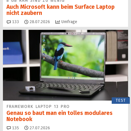
8 GB RAM SIND ZU WENIG
Auch Microsoft kann beim Surface Laptop
nicht zaubern
Kommentare
133
28.07.2026
Umfrage
TEST
FRAMEWORK LAPTOP 13 PRO
Genau so baut man ein tolles modulares
Notebook
Kommentare
135
27.07.2026