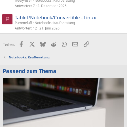
freely-user
Notebooks: Kaufberatung
Antworten
7
2. Dezember 2025
Tablet/Notebook/Convertible - Linux
P
Pummeluff
Notebooks: Kaufberatung
Antworten
12
21. Juni 2026
Facebook
X (Twitter)
Bluesky
Reddit
WhatsApp
E-Mail
Link
Teilen:
Notebooks: Kaufberatung
Passend zum Thema