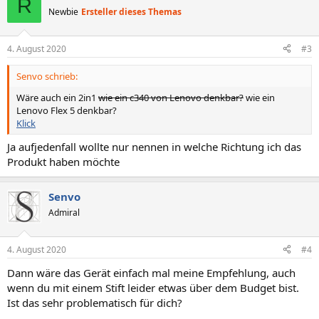
R
t
Newbie
Ersteller dieses Themas
i
o
n
4. August 2020
#3
e
n
Senvo schrieb:
:
Wäre auch ein 2in1
wie ein c340 von Lenovo denkbar?
wie ein
Lenovo Flex 5 denkbar?
Klick
Ja aufjedenfall wollte nur nennen in welche Richtung ich das
Produkt haben möchte
Senvo
Admiral
4. August 2020
#4
Dann wäre das Gerät einfach mal meine Empfehlung, auch
wenn du mit einem Stift leider etwas über dem Budget bist.
Ist das sehr problematisch für dich?