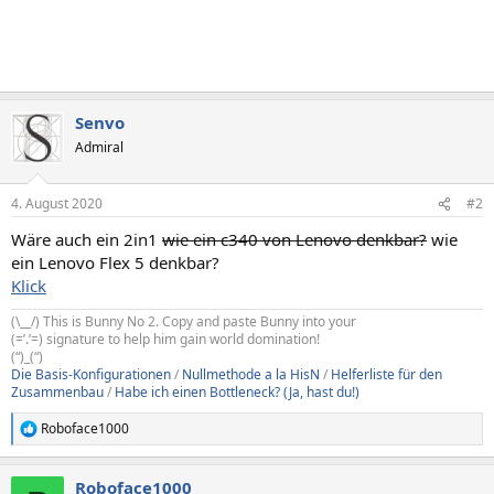
Senvo
Admiral
4. August 2020
#2
Wäre auch ein 2in1
wie ein c340 von Lenovo denkbar?
wie
ein Lenovo Flex 5 denkbar?
Klick
(\__/) This is Bunny No 2. Copy and paste Bunny into your
(=’.’=) signature to help him gain world domination!
(“)_(“)
Die Basis-Konfigurationen
/
Nullmethode a la HisN
/
Helferliste für den
Zusammenbau
/
Habe ich einen Bottleneck? (Ja, hast du!)
Roboface1000
R
e
a
Roboface1000
k