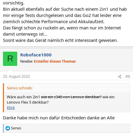
vorsichtig.
Bin aktuell ebenfalls auf der Suche nach einem 2in1 und hab
mir einige Tests durchgelesen und das Go2 hat leider eine
ziemlich schlechte Performance und Akkulaufzeit.
Das fängt schon zu ruckeln an, wenn man nur im Internet
damit unterwegs ist...
Sosnt wäre das Gerät nämlich echt interessant gewesen.
Roboface1000
R
Newbie
Ersteller dieses Themas
20. August 2020
#8
Senvo schrieb:
Wäre auch ein 2in1
wie ein c340 von Lenovo denkbar?
wie ein
Lenovo Flex 5 denkbar?
Klick
Danke habe mich nun dafür Entschieden danke an Alle
Senvo
R