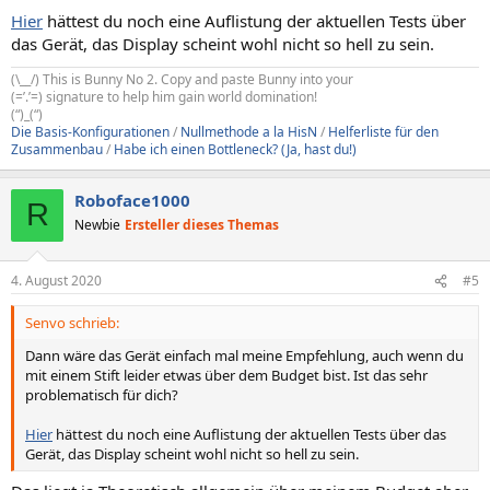
Hier
hättest du noch eine Auflistung der aktuellen Tests über
das Gerät, das Display scheint wohl nicht so hell zu sein.
(\__/) This is Bunny No 2. Copy and paste Bunny into your
(=’.’=) signature to help him gain world domination!
(“)_(“)
Die Basis-Konfigurationen
/
Nullmethode a la HisN
/
Helferliste für den
Zusammenbau
/
Habe ich einen Bottleneck? (Ja, hast du!)
Roboface1000
R
Newbie
Ersteller dieses Themas
4. August 2020
#5
Senvo schrieb:
Dann wäre das Gerät einfach mal meine Empfehlung, auch wenn du
mit einem Stift leider etwas über dem Budget bist. Ist das sehr
problematisch für dich?
Hier
hättest du noch eine Auflistung der aktuellen Tests über das
Gerät, das Display scheint wohl nicht so hell zu sein.