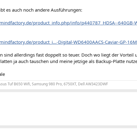
gibt es auch noch andere Ausführungen:
mindfactory.de/product_info.php/info/p440787_HDSA--640GB-We
mindfactory.de/product_i...-Digital-WD6400AACS-Caviar-GP-16
en sind allerdings fast doppelt so teuer. Doch wo liegt der Vorteil 
latten ja auch tauschen und meine jetzige als Backup-Platte nutze
ale
Asus Tuf B650 Wifi, Samsung 980 Pro, 6750XT, Dell AW3423DWF