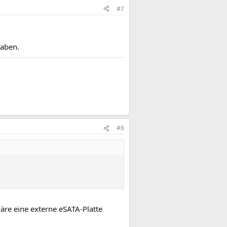
#7
haben.
#8
wäre eine externe eSATA-Platte