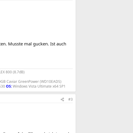
ten. Musste mal gucken. Ist auch
EX 800 (8.7dB)
GB Caviar GreenPower (WD10EADS)
S30
OS:
Windows Vista Ultimate x64 SP1
#3