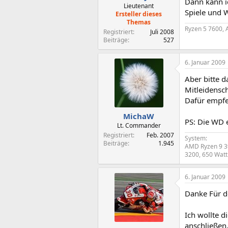
Dann kann ic
Lieutenant
Spiele und W
Ersteller dieses
Themas
Ryzen 5 7600, 
Registriert
Juli 2008
Beiträge
527
6. Januar 2009
Aber bitte d
Mitleidensc
Dafür empfe
MichaW
PS: Die WD e
Lt. Commander
Registriert
Feb. 2007
System:
Beiträge
1.945
AMD Ryzen 9 39
3200, 650 Wat
6. Januar 2009
Danke Für d
Ich wollte 
anschließen