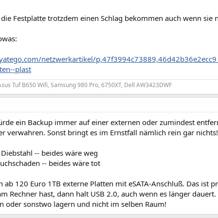
die Festplatte trotzdem einen Schlag bekommen auch wenn sie n
owas:
yatego.com/netzwerkartikel/p,47f3994c73889,46d42b36e2ecc9_0
ten--plast
Asus Tuf B650 Wifi, Samsung 980 Pro, 6750XT, Dell AW3423DWF
würde ein Backup immer auf einer externen oder zumindest entfer
r verwahren. Sonst bringt es im Ernstfall nämlich rein gar nichts!
 Diebstahl -- beides wäre weg
auchschaden -- beides wäre tot
on ab 120 Euro 1TB externe Platten mit eSATA-Anschluß. Das ist p
am Rechner hast, dann halt USB 2.0, auch wenn es länger dauert.
rn oder sonstwo lagern und nicht im selben Raum!