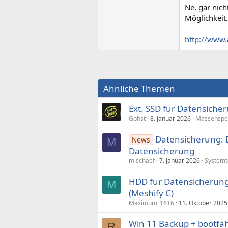
Ne, gar nich
Möglichkeit.
http://www
Ähnliche Themen
Ext. SSD für Datensiche
Gohst
8. Januar 2026
Massenspe
Datensicherung: Du
News
M
Datensicherung
mischaef
7. Januar 2026
Systemt
HDD für Datensicherung 
M
(Meshify C)
Maximum_1616
11. Oktober 2025
Win 11 Backup + bootfä
R