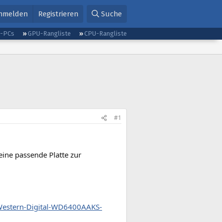
nmelden
Registrieren
Suche
g-PCs
GPU-Rangliste
CPU-Rangliste
#1
ine passende Platte zur
Western-Digital-WD6400AAKS-