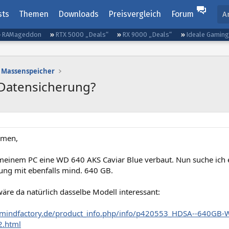
sts
Themen
Downloads
Preisvergleich
Forum
A
RAMageddon
RTX 5000 „Deals“
RX 9000 „Deals“
Ideale Gamin
Massenspeicher
 Datensicherung?
mmen,
 meinem PC eine WD 640 AKS Caviar Blue verbaut. Nun suche ich e
ung mit ebenfalls mind. 640 GB.
äre da natürlich dasselbe Modell interessant:
.mindfactory.de/product_info.php/info/p420553_HDSA--640GB-
.html