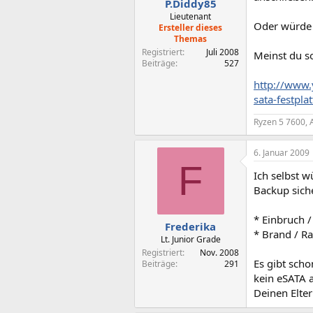
P.Diddy85
Lieutenant
Oder würde 
Ersteller dieses
Themas
Registriert
Juli 2008
Meinst du s
Beiträge
527
http://www.
sata-festplat
Ryzen 5 7600, 
6. Januar 2009
F
Ich selbst 
Backup siche
* Einbruch /
Frederika
* Brand / R
Lt. Junior Grade
Registriert
Nov. 2008
Es gibt sch
Beiträge
291
kein eSATA 
Deinen Elte