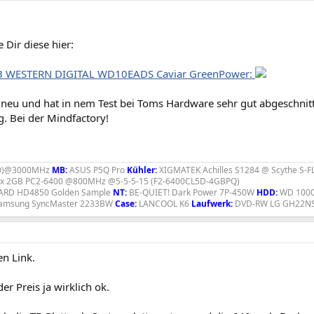
 Dir diese hier:
1TB WESTERN DIGITAL WD10EADS Caviar GreenPower:
t neu und hat in nem Test bei Toms Hardware sehr gut abgeschnit
g. Bei der Mindfactory!
E0)@3000MHz
MB:
ASUS P5Q Pro
Kühler:
XIGMATEK Achilles S1284 @ Scythe S-FL
2x 2GB PC2-6400 @800MHz @5-5-5-15 (F2-6400CL5D-4GBPQ)
RD HD4850 Golden Sample
NT:
BE-QUIET! Dark Power 7P-450W
HDD:
WD 1000
amsung SyncMaster 2233BW
Case:
LANCOOL K6
Laufwerk:
DVD-RW LG GH22N
en Link.
der Preis ja wirklich ok.