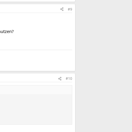
#9
nutzen?
#10