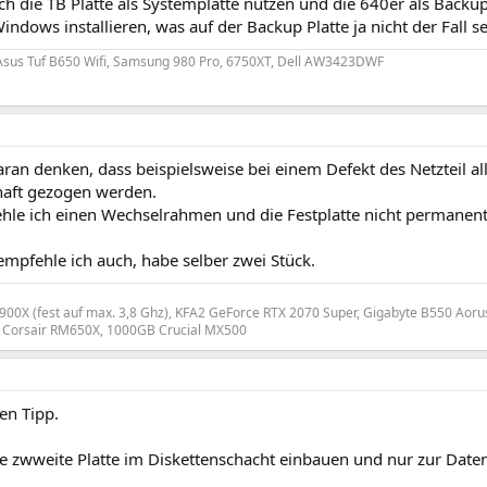
h die TB Platte als Systemplatte nutzen und die 640er als Backup
indows installieren, was auf der Backup Platte ja nicht der Fall se
Asus Tuf B650 Wifi, Samsung 980 Pro, 6750XT, Dell AW3423DWF
aran denken, dass beispielsweise bei einem Defekt des Netzteil 
haft gezogen werden.
hle ich einen Wechselrahmen und die Festplatte nicht permanent
mpfehle ich auch, habe selber zwei Stück.
00X (fest auf max. 3,8 Ghz), KFA2 GeForce RTX 2070 Super, Gigabyte B550 Aorus
t Corsair RM650X, 1000GB Crucial MX500
en Tipp.
die zwweite Platte im Diskettenschacht einbauen und nur zur Dat
.