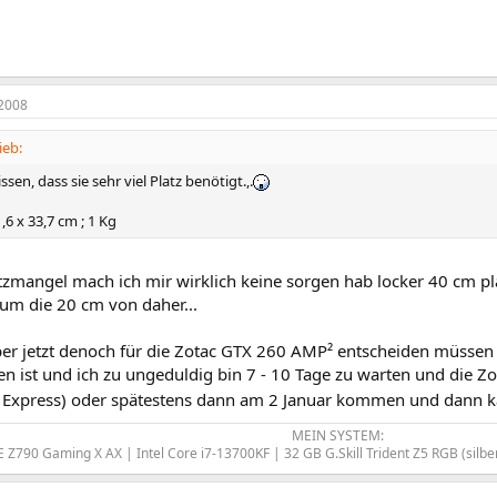
2008
ieb:
sen, dass sie sehr viel Platz benötigt.,.
1,6 x 33,7 cm ; 1 Kg
tzmangel mach ich mir wirklich keine sorgen hab locker 40 cm pl
um die 20 cm von daher...
er jetzt denoch für die Zotac GTX 260 AMP² entscheiden müssen d
 ist und ich zu ungeduldig bin 7 - 10 Tage zu warten und die Zo
Express) oder spätestens dann am 2 Januar kommen und dann ka
MEIN SYSTEM:
E Z790 Gaming X AX | Intel Core i7-13700KF | 32 GB G.Skill Trident Z5 RGB (sil