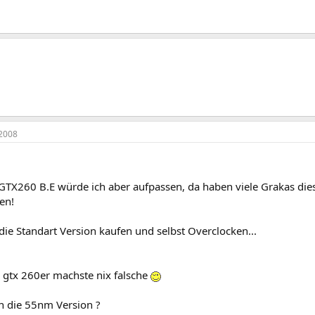
2008
 GTX260 B.E würde ich aber aufpassen, da haben viele Grakas d
en!
ie Standart Version kaufen und selbst Overclocken...
r gtx 260er machste nix falsche
on die 55nm Version ?