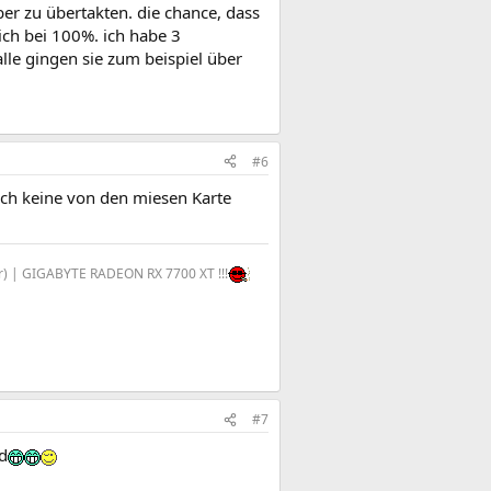
r zu übertakten. die chance, dass
ich bei 100%. ich habe 3
lle gingen sie zum beispiel über
#6
 ich keine von den miesen Karte
ber) | GIGABYTE RADEON RX 7700 XT !!!
#7
nd