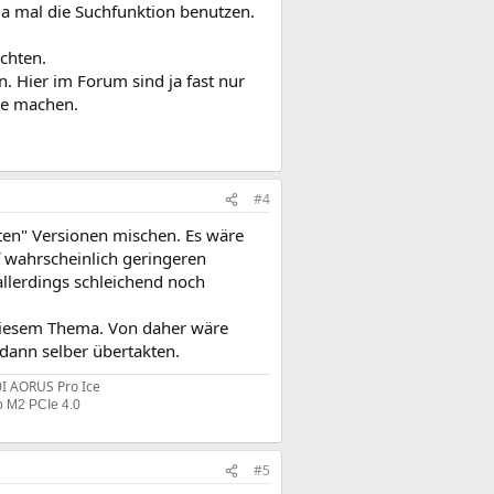
ja mal die Suchfunktion benutzen.
chten.
. Hier im Forum sind ja fast nur
te machen.
#4
lten" Versionen mischen. Es wäre
f wahrscheinlich geringeren
llerdings schleichend noch
 diesem Thema. Von daher wäre
dann selber übertakten.
I AORUS Pro Ice
 M2 PCIe 4.0
#5