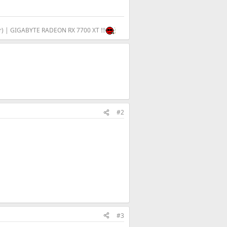
ber) | GIGABYTE RADEON RX 7700 XT !!!
#2
#3