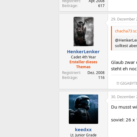
Registriert
Apr. 2008
Beiträge
617
29. Dezember 
chacha73 sc
@HenkerLenk
solltest ab
HenkerLenker
Cadet 4th Year
Glaub zwar d
Ersteller dieses
Themas
steht eh no
Registriert
Dez. 2008
Beiträge
116
!!! GIGABYT
30. Dezember 
Du musst wis
soviel: 26 x
keedxx
Lt. Junior Grade