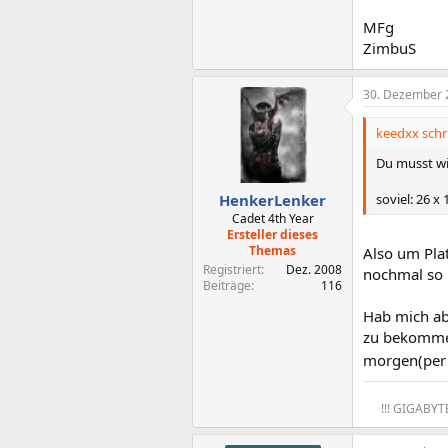
MFg
ZimbuS
30. Dezember 
keedxx schr
Du musst wis
soviel: 26 x 
HenkerLenker
Cadet 4th Year
Ersteller dieses
Themas
Also um Pla
Registriert
Dez. 2008
nochmal so 
Beiträge
116
Hab mich ab
zu bekommen
morgen(per 
!!! GIGABYT