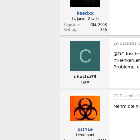
keedxx
Lt. Junior Grade
Registriert
Okt. 2008
Beiträge
366
29. Dezember 
C
@OC-Inside:
@HenkerLenk
Probleme, du
chacha73
Gast
29. Dezember 
Nehm die XF
xstYLe
Lieutenant