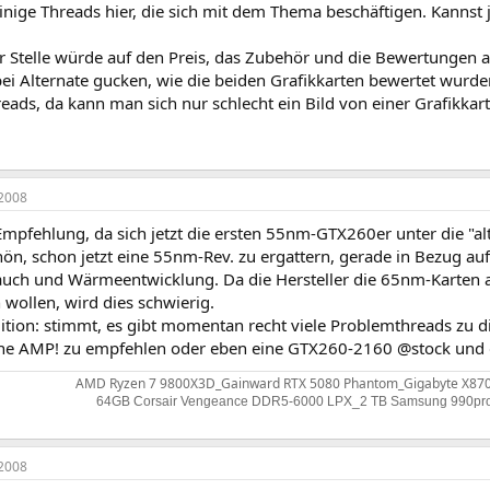
inige Threads hier, die sich mit dem Thema beschäftigen. Kannst 
er Stelle würde auf den Preis, das Zubehör und die Bewertungen a
i Alternate gucken, wie die beiden Grafikkarten bewertet wurden
eads, da kann man sich nur schlecht ein Bild von einer Grafikkar
2008
Empfehlung, da sich jetzt die ersten 55nm-GTX260er unter die "a
hön, schon jetzt eine 55nm-Rev. zu ergattern, gerade in Bezug au
uch und Wärmeentwicklung. Da die Hersteller die 65nm-Karten a
wollen, wird dies schwierig.
dition: stimmt, es gibt momentan recht viele Problemthreads zu
eine AMP! zu empfehlen oder eben eine GTX260-2160 @stock und 
AMD Ryzen 7 9800X3D_Gainward RTX 5080 Phantom_Gigabyte X870
64GB Corsair Vengeance DDR5-6000 LPX_2 TB Samsung 990pro
2008