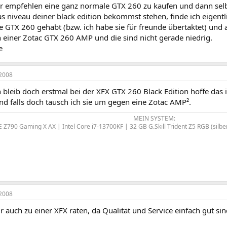
ir empfehlen eine ganz normale GTX 260 zu kaufen und dann selbe
as niveau deiner black edition bekommst stehen, finde ich eigentl
 GTX 260 gehabt (bzw. ich habe sie für freunde übertaktet) und a
n einer Zotac GTX 260 AMP und die sind nicht gerade niedrig.
e
2008
h bleib doch erstmal bei der XFX GTX 260 Black Edition hoffe das
 falls doch tausch ich sie um gegen eine Zotac AMP².
MEIN SYSTEM:
E Z790 Gaming X AX | Intel Core i7-13700KF | 32 GB G.Skill Trident Z5 RGB (sil
2008
r auch zu einer XFX raten, da Qualität und Service einfach gut si