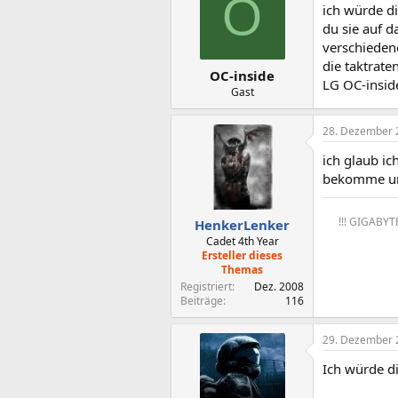
O
ich würde d
du sie auf d
verschiedene
die taktrate
OC-inside
LG OC-insid
Gast
28. Dezember 
ich glaub ic
bekomme und
!!! GIGABYT
HenkerLenker
Cadet 4th Year
Ersteller dieses
Themas
Registriert
Dez. 2008
Beiträge
116
29. Dezember 
Ich würde di