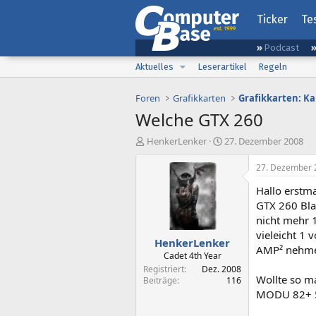
Ticker
Te
Podcast
Aktuelles
Leserartikel
Regeln
Foren
Grafikkarten
Grafikkarten: K
Welche GTX 260
E
E
HenkerLenker
27. Dezember 2008
r
r
s
s
27. Dezember 
t
t
Hallo erstma
e
e
l
l
GTX 260 Blac
l
l
nicht mehr 
e
t
vieleicht 1 
HenkerLenker
r
a
AMP² nehmen
m
Cadet 4th Year
Registriert
Dez. 2008
Wollte so m
Beiträge
116
MODU 82+ 5