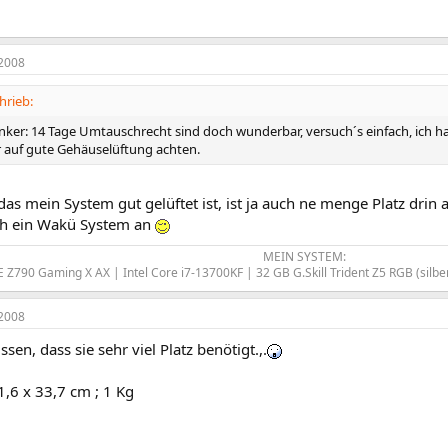
2008
hrieb:
er: 14 Tage Umtauschrecht sind doch wunderbar, versuch´s einfach, ich ha
er auf gute Gehäuselüftung achten.
as mein System gut gelüftet ist, ist ja auch ne menge Platz drin
ch ein Wakü System an
MEIN SYSTEM:
E Z790 Gaming X AX | Intel Core i7-13700KF | 32 GB G.Skill Trident Z5 RGB (sil
2008
sen, dass sie sehr viel Platz benötigt.,.
 1,6 x 33,7 cm ; 1 Kg