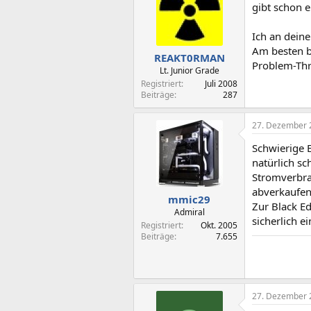
gibt schon e
Ich an dein
Am besten be
REAKT0RMAN
Problem-Thr
Lt. Junior Grade
Registriert
Juli 2008
Beiträge
287
27. Dezember 
Schwierige 
natürlich sc
Stromverbra
abverkaufen 
mmic29
Zur Black E
Admiral
sicherlich 
Registriert
Okt. 2005
Beiträge
7.655
27. Dezember 