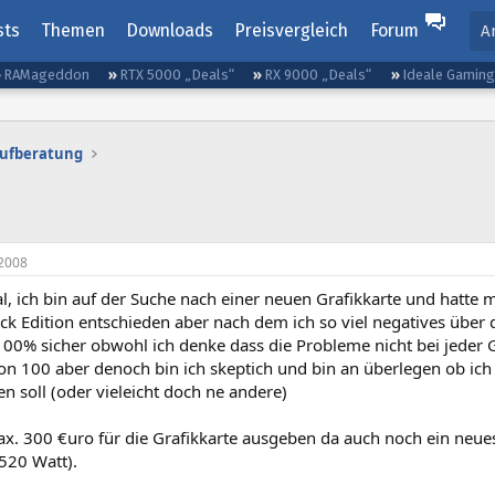
sts
Themen
Downloads
Preisvergleich
Forum
A
RAMageddon
RTX 5000 „Deals“
RX 9000 „Deals“
Ideale Gamin
aufberatung
2008
l, ich bin auf der Suche nach einer neuen Grafikkarte und hatte 
k Edition entschieden aber nach dem ich so viel negatives über d
100% sicher obwohl ich denke dass die Probleme nicht bei jeder 
von 100 aber denoch bin ich skeptich und bin an überlegen ob ich
 soll (oder vieleicht doch ne andere)
ax. 300 €uro für die Grafikkarte ausgeben da auch noch ein neue
20 Watt).