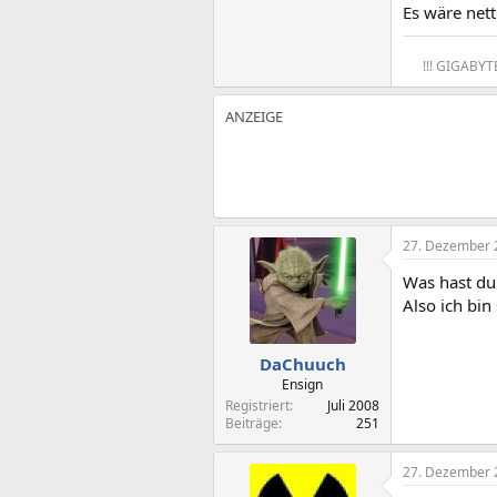
Es wäre net
!!! GIGABYT
27. Dezember 
Was hast du
Also ich bin
DaChuuch
Ensign
Registriert
Juli 2008
Beiträge
251
27. Dezember 