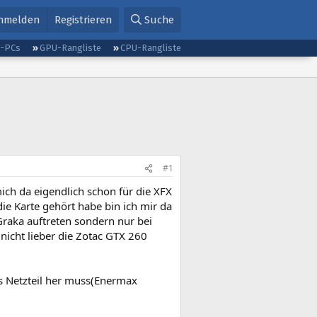
nmelden
Registrieren
Suche
g-PCs
GPU-Rangliste
CPU-Rangliste
#1
mich da eigendlich schon für die XFX
ie Karte gehört habe bin ich mir da
Graka auftreten sondern nur bei
 nicht lieber die Zotac GTX 260
s Netzteil her muss(Enermax