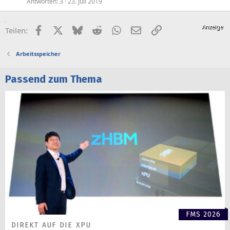
Antworten
3
23. Juli 2019
Facebook
X (Twitter)
Bluesky
Reddit
WhatsApp
E-Mail
Link
Teilen:
Arbeitsspeicher
Passend zum Thema
FMS 2026
DIREKT AUF DIE XPU