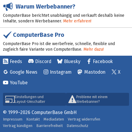
Warum Werbebanner?
ComputerBase berichtet unabhängig und verkauft deshalb keine
Inhalte, sondern Werbebanner.
Mehr erfahren!
ComputerBase Pro
ComputerBase Pro ist die werbefreie, schnelle, flexible und
zugleich faire Variante von ComputerBase.
Mehr dazu!
Feeds
Discord
Bluesky
Facebook
Google News
Instagram
Mastodon
X
YouTube
Einstellungen und
Probleme mit einem
Layout-Umschalter
Werbebanner?
© 1999–2026 ComputerBase GmbH
Impressum
Kontakt
Mediadaten
Vertrag widerrufen
Vertrag kündigen
Barrierefreiheit
Datenschutz