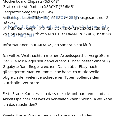
Motherboard Chipsatz (SiS 648)
Regeln
Grafikkarte Ati Radeon X850XT (256MB)
Festplatte: Seagate (120 Gb)
Arbeitsspeicher: 768 MB (1*512 , 1* 256) (insgesamt nur 2
Podcast
RAMageddon
RTX 5000 „Deals“
Bänke)
RX 9000 „Deals“
Ideale Gaming-PCs
GPU-Rangliste
512Mb Ram Riegel: 512 Mb DDR SDRAM PC3200 (200mhz)
256 MB Ram Riegel: 256 Mb DDR SDRAM PC2700 (166mhz)
CPU-Rangliste
Informationen laut AIDA32 , da Sandra nicht läuft….
Ich will zu Weihnachten meinen Arbeitsspeicher vergrößern.
Der 256 Mb Riegel soll dabei einem 1 (oder besser einem 2)
Gigabyte Ram Riegel weichen. Da ich über Ebay nach
günstigerem Marken-Ram suche habe ich mittlerweile
obgleich der vielen verschiedenen Typen vollends den
Durchblick verloren:
Erste Frage: Kann es sein dass mein Mainboard ein Limit an
Arbeitsspeicher hat was es verwalten kann? Wenn ja wo kann
ich das rausfinden?
Zweite Frage: Wieviel Leistung habe ich durch den