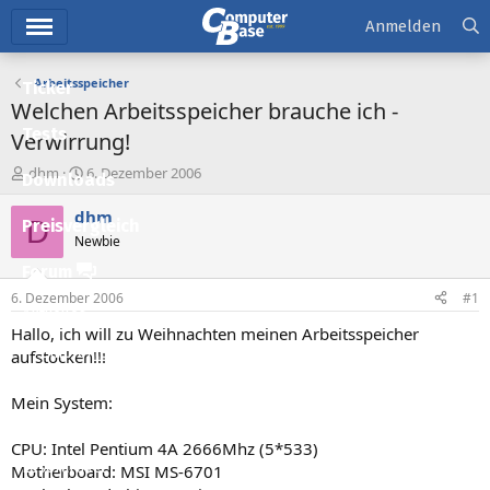
Hauptmenü
Anmelden
Arbeitsspeicher
Ticker
Welchen Arbeitsspeicher brauche ich -
Tests
Verwirrung!
E
E
dhm
6. Dezember 2006
Downloads
r
r
s
s
dhm
D
Preisvergleich
t
t
Newbie
e
e
l
l
Forum
l
l
6. Dezember 2006
#1
e
t
Aktuelles
r
a
Hallo, ich will zu Weihnachten meinen Arbeitsspeicher
m
Empfohlene Inhalte
aufstocken!!!
Neue Beiträge
Mein System:
Neueste Aktivitäten
CPU: Intel Pentium 4A 2666Mhz (5*533)
Leserartikel
Motherboard: MSI MS-6701