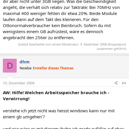
dir aber nicht unter 3GB liegen. Was die Geschwindigkeit
angeht, die verhält sich relativ zur Taktrate: Bei 70MHz von
maximal 400 weniger fehlen dir etwa 20%. Beide Module
laufen dann auf dem Takt des kleineren. Für den
Ottonormalverbraucher kein Beinbruch. Sofern du mit
wenigstens einem GB aufrüstest, wäre es dennoch
angebracht den 256er zu entfernen.
Zuletzt bearbeitet von einem Moderator:
9. Dezember 2006
(Doppelpost
zusammen geführt)
dhm
D
Newbie
Ersteller dieses Themas
10. Dezember 2006
#4
AW: Hilfe! Welchen Arbeitsspeicher brauche ich -
Verwirrung!
verstehe ich jetzt nicht was heisst windows kann nur mit
einem gb umgehen`?
und wie wäre es mit diesem (habe ich grade zufällig auf ebay