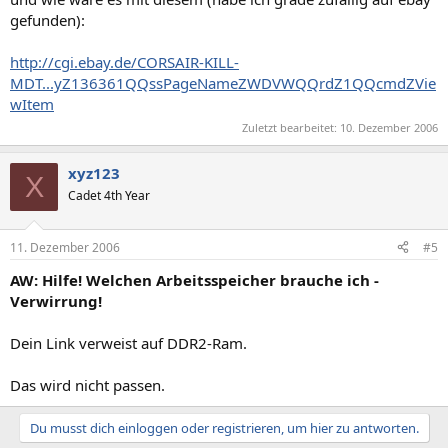
gefunden):
http://cgi.ebay.de/CORSAIR-KILL-
MDT...yZ136361QQssPageNameZWDVWQQrdZ1QQcmdZVie
wItem
Zuletzt bearbeitet:
10. Dezember 2006
xyz123
X
Cadet 4th Year
11. Dezember 2006
#5
AW: Hilfe! Welchen Arbeitsspeicher brauche ich -
Verwirrung!
Dein Link verweist auf DDR2-Ram.
Das wird nicht passen.
Du musst dich einloggen oder registrieren, um hier zu antworten.