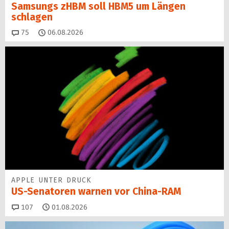
Samsungs zHBM soll HBM5 um Längen
schlagen
Kommentare
75
06.08.2026
APPLE UNTER DRUCK
US-Senatoren warnen vor China-RAM
Kommentare
107
01.08.2026