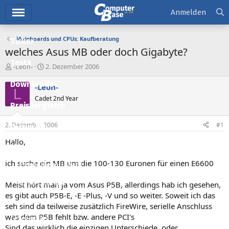
Hauptmenü
Anmelden
Mainboards und CPUs: Kaufberatung
Ticker
welches Asus MB oder doch Gigabyte?
Tests
E
E
-Leon-
2. Dezember 2006
r
r
Downloads
s
s
-Leon-
L
t
t
Cadet 2nd Year
e
e
Preisvergleich
l
l
l
l
2. Dezember 2006
#1
Forum
e
t
r
a
Hallo,
Aktuelles
m
ich suche ein MB um die 100-130 Euronen für einen E6600
Empfohlene Inhalte
Neue Beiträge
Meist hört man ja vom Asus P5B, allerdings hab ich gesehen,
es gibt auch P5B-E, -E -Plus, -V und so weiter. Soweit ich das
Neueste Aktivitäten
seh sind da teilweise zusätzlich FireWire, serielle Anschluss
was dem P5B fehlt bzw. andere PCI's
Leserartikel
Sind das wirklich die einzigen Unterschiede, oder