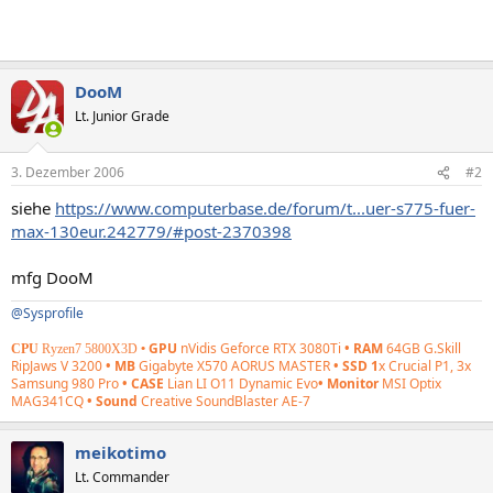
DooM
Lt. Junior Grade
3. Dezember 2006
#2
siehe
https://www.computerbase.de/forum/t...uer-s775-fuer-
max-130eur.242779/#post-2370398
mfg DooM
@Sysprofile
GPU
nVidis Geforce RTX 3080Ti
• RAM
64GB G.Skill
CPU
Ryzen7 5800X3D
•
RipJaws V 3200
• MB
Gigabyte X570 AORUS MASTER
• SSD 1
x Crucial P1, 3x
Samsung 980 Pro
• CASE
Lian LI O11 Dynamic Evo
• Monitor
MSI Optix
MAG341CQ
• Sound
Creative SoundBlaster AE-7
meikotimo
Lt. Commander