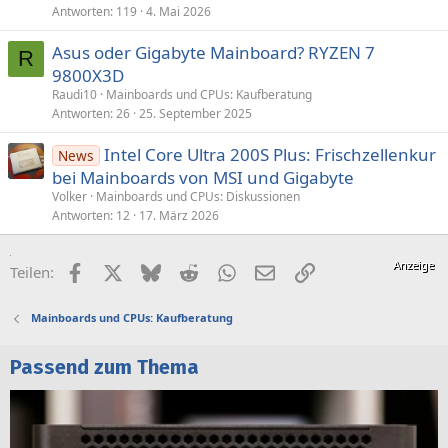
Antworten
119
4. Mai 2026
Asus oder Gigabyte Mainboard? RYZEN 7
R
9800X3D
Raudi10
Mainboards und CPUs: Kaufberatung
Antworten
26
25. September 2025
Intel Core Ultra 200S Plus: Frischzellenkur
News
bei Mainboards von MSI und Gigabyte
Volker
Mainboards und CPUs: Diskussionen
Antworten
12
17. März 2026
Facebook
X (Twitter)
Bluesky
Reddit
WhatsApp
E-Mail
Link
Teilen:
Mainboards und CPUs: Kaufberatung
Passend zum Thema