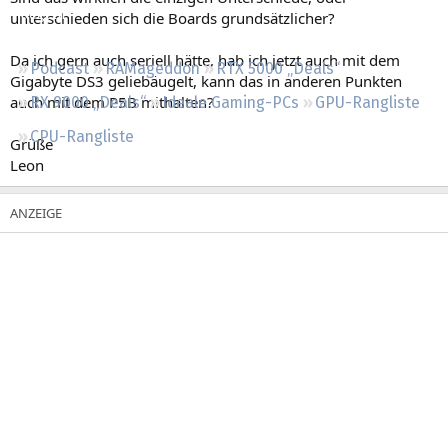
Regeln
unterschieden sich die Boards grundsätzlicher?
Da ich gern auch seriell hätte, hab ich jetzt auch mit dem
Podcast
RAMageddon
RTX 5000 „Deals“
Gigabyte DS3 geliebäugelt, kann das in anderen Punkten
auch mit dem P5B mithalten?
RX 9000 „Deals“
Ideale Gaming-PCs
GPU-Rangliste
CPU-Rangliste
Grüße
Leon