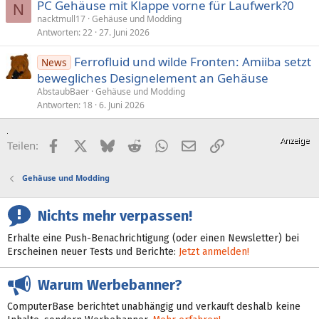
PC Gehäuse mit Klappe vorne für Laufwerk?0
N
nacktmull17
Gehäuse und Modding
Antworten
22
27. Juni 2026
Ferrofluid und wilde Fronten: Amiiba setzt
News
bewegliches Designelement an Gehäuse
AbstaubBaer
Gehäuse und Modding
Antworten
18
6. Juni 2026
Facebook
X (Twitter)
Bluesky
Reddit
WhatsApp
E-Mail
Link
Teilen:
Gehäuse und Modding
Nichts mehr verpassen!
Erhalte eine Push-Benachrichtigung (oder einen Newsletter) bei
Erscheinen neuer Tests und Berichte:
Jetzt anmelden!
Warum Werbebanner?
ComputerBase berichtet unabhängig und verkauft deshalb keine