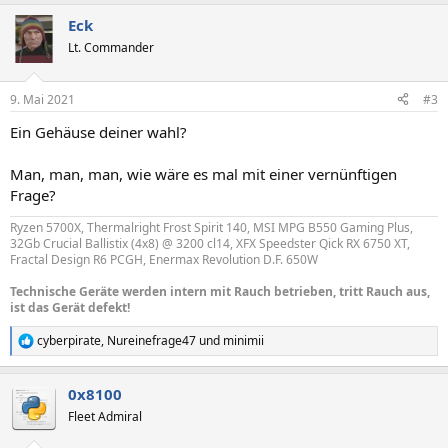
a
Eck
k
t
Lt. Commander
i
o
n
9. Mai 2021
#3
e
n
Ein Gehäuse deiner wahl?
:
Man, man, man, wie wäre es mal mit einer vernünftigen
Frage?
Ryzen 5700X, Thermalright Frost Spirit 140, MSI MPG B550 Gaming Plus,
32Gb Crucial Ballistix (4x8) @ 3200 cl14, XFX Speedster Qick RX 6750 XT,
Fractal Design R6 PCGH, Enermax Revolution D.F. 650W
Technische Geräte werden intern mit Rauch betrieben, tritt Rauch aus,
ist das Gerät defekt!
cyberpirate
,
Nureinefrage47
und
minimii
R
e
a
0x8100
k
t
Fleet Admiral
i
o