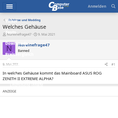
Hauptmenü
Anmelden
Gehäuse und Modding
Ticker
Welches Gehäuse
Tests
E
E
Nureinefrage47
9. Mai 2021
r
r
Downloads
s
s
Nureinefrage47
N
t
t
Banned
e
e
Preisvergleich
l
l
l
l
9. Mai 2021
#1
Forum
e
t
r
a
In welches Gehäuse kommt das Mainboard ASUS ROG
Aktuelles
m
ZENITH II EXTREME ALPHA?
Empfohlene Inhalte
Neue Beiträge
Neueste Aktivitäten
Leserartikel