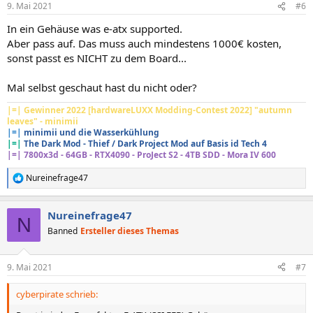
9. Mai 2021
#6
e
n
In ein Gehäuse was e-atx supported.
:
Aber pass auf. Das muss auch mindestens 1000€ kosten,
sonst passt es NICHT zu dem Board...
Mal selbst geschaut hast du nicht oder?
|=| Gewinner 2022 [hardwareLUXX Modding-Contest 2022] "autumn
leaves" - minimii
|=|
minimii und die Wasserkühlung
|=|
The Dark Mod - Thief / Dark Project Mod auf Basis id Tech 4
|=|
7800x3d - 64GB - RTX4090 - ProJect S2 - 4TB SDD - Mora IV 600
Nureinefrage47
R
e
a
Nureinefrage47
k
N
t
Banned
Ersteller dieses Themas
i
o
n
9. Mai 2021
#7
e
n
cyberpirate schrieb:
: