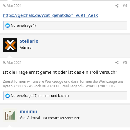
n
9. Mai 2021
#4
e
n
https://geizhals.de/?cat=gehatx&xf=9691_AeTX
:
Nureinefrage47
R
e
a
Stellarix
k
t
Admiral
i
o
n
9. Mai 2021
#5
e
n
Ist die Frage ernst gemeint oder ist das ein Troll Versuch?
:
Zuerst formen wir unsere Werkzeuge und dann formen die Werkzeuge uns…
Ryzen 7 5800x - ASRock RX 9070 XT Steel Legend - Lexar EQ790 1 TB -
Nureinefrage47
,
minimii
und
kachiri
R
e
a
minimii
k
t
Vice Admiral
✍️Leserartikel-Schreiber
i
o
n