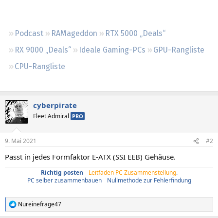
Regeln
Podcast
RAMageddon
RTX 5000 „Deals“
RX 9000 „Deals“
Ideale Gaming-PCs
GPU-Rangliste
CPU-Rangliste
cyberpirate
Fleet Admiral
PRO
9. Mai 2021
#2
Passt in jedes Formfaktor E-ATX (SSI EEB) Gehäuse.
Richtig posten
/
Leitfaden PC Zusammenstellung
.
PC selber zusammenbauen
/
Nullmethode zur Fehlerfindung
Nureinefrage47
R
e