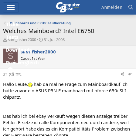
Hauptmenü
Anmelden
Mainboards und CPUs: Kaufberatung
Ticker
Welches Mainboard? Intel E6750
Tests
E
E
sam_fisher2000
31. Juli 2008
r
r
Downloads
s
s
sam_fisher2000
S
t
t
Cadet 1st Year
e
e
Preisvergleich
l
l
l
l
31. Juli 2008
#1
Forum
e
t
r
a
Hallo Leute,
hab da mal ne Frage zum Mainboardkauf ich
Aktuelles
m
hatte zuvor ein ASUS P5N-E mainboard mit nforce 650i SLI
chipsatz.
Empfohlene Inhalte
Neue Beiträge
Das hab ich bei ebay Verkauft wegen diesen anzeige treiber
Neueste Aktivitäten
Fehler. Ersetze ich alle Kompunenten neu durch andere, weil
ich gehört habe das es ein Kompatibilitäts Problem zwischen
Leserartikel
der Hardware bestehen könnte.