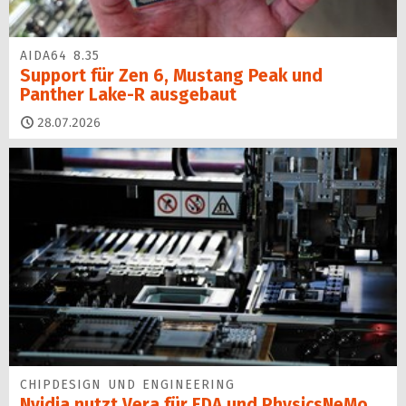
AIDA64 8.35
Support für Zen 6, Mustang Peak und
Panther Lake-R ausgebaut
28.07.2026
CHIPDESIGN UND ENGINEERING
Nvidia nutzt Vera für EDA und PhysicsNeMo