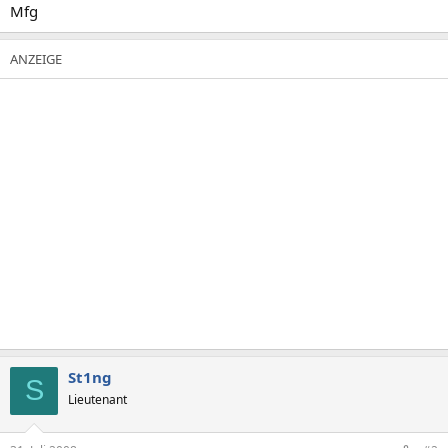
Mfg
St1ng
S
Lieutenant