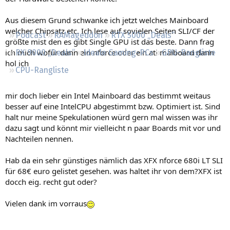
Regeln
Aus diesem Grund schwanke ich jetzt welches Mainboard
welcher Chipsatz etc. Ich lese auf sovielen Seiten SLI/CF der
Podcast
RAMageddon
RTX 5000 „Deals“
größte mist den es gibt Single GPU ist das beste. Dann frag
ich mich wofür dann ein nforce oder ein ati maiboard dann
RX 9000 „Deals“
Ideale Gaming-PCs
GPU-Rangliste
hol ich
CPU-Rangliste
mir doch lieber ein Intel Mainboard das bestimmt weitaus
besser auf eine IntelCPU abgestimmt bzw. Optimiert ist. Sind
halt nur meine Spekulationen würd gern mal wissen was ihr
dazu sagt und könnt mir vielleicht n paar Boards mit vor und
Nachteilen nennen.
Hab da ein sehr günstiges nämlich das XFX nforce 680i LT SLI
für 68€ euro gelistet gesehen. was haltet ihr von dem?XFX ist
docch eig. recht gut oder?
Vielen dank im vorraus