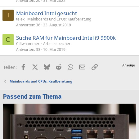
Antworten
20
31. Mai 2022
Mainboard Intel gesucht
T
telex
Mainboards und CPUs: Kaufberatung
Antworten
36
23. August 2019
Suche RAM für Mainboard Intel i9 9900k
C
Cl4whammer!
Arbeitsspeicher
Antworten
33
10. Mai 2019
Facebook
X (Twitter)
Bluesky
Reddit
WhatsApp
E-Mail
Link
Teilen:
Mainboards und CPUs: Kaufberatung
Passend zum Thema