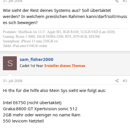
31. Juli 2008
#2
Wie sieht der Rest deines Systems aus? Soll übertaktet
werden? In welchem preislichen Rahmen kann/darf/soll/muss
es sich bewegen?
Produktiv: MacBook Air 13.3", Apple M1, 8GB RAM, 512GB SSD (Late 2020)
Gaming: Ryzen 5 3600, 16GB DDR4-3200, RTX 2070 8GB, MX500
Smartphone: iPhone 13 mini 256GB rot
Tablet: iPad mini 6 64GB violett
sam_fisher2000
S
Cadet 1st Year
Ersteller dieses Themas
31. Juli 2008
#3
Hi thx für die hilfe also Mein Sys sieht wie folgt aus:
Intel E6750 (nicht übertaktet)
Graka:8800 GT Xpertvision sonic 512
2GB mehr oder weniger no name Ram
550 levicom Netzteil