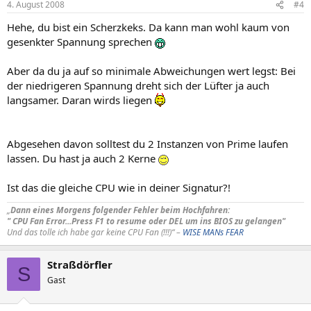
4. August 2008
#4
Hehe, du bist ein Scherzkeks. Da kann man wohl kaum von
gesenkter Spannung sprechen
Aber da du ja auf so minimale Abweichungen wert legst: Bei
der niedrigeren Spannung dreht sich der Lüfter ja auch
langsamer. Daran wirds liegen
Abgesehen davon solltest du 2 Instanzen von Prime laufen
lassen. Du hast ja auch 2 Kerne
Ist das die gleiche CPU wie in deiner Signatur?!
„
Dann eines Morgens folgender Fehler beim Hochfahren:
" CPU Fan Error...Press F1 to resume oder DEL um ins BIOS zu gelangen"
Und das tolle ich habe gar keine CPU Fan (!!!)“ –
WISE MANs FEAR
Straßdörfler
S
Gast