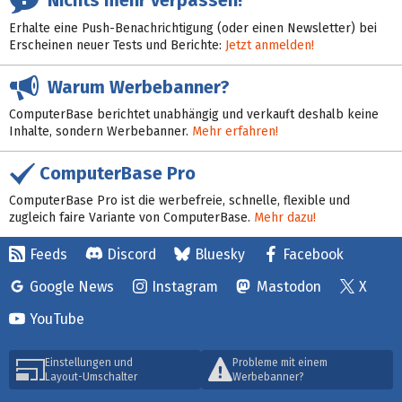
Erhalte eine Push-Benachrichtigung (oder einen Newsletter) bei
Erscheinen neuer Tests und Berichte:
Jetzt anmelden!
Warum Werbebanner?
ComputerBase berichtet unabhängig und verkauft deshalb keine
Inhalte, sondern Werbebanner.
Mehr erfahren!
ComputerBase Pro
ComputerBase Pro ist die werbefreie, schnelle, flexible und
zugleich faire Variante von ComputerBase.
Mehr dazu!
Feeds
Discord
Bluesky
Facebook
Google News
Instagram
Mastodon
X
YouTube
Einstellungen und
Probleme mit einem
Layout-Umschalter
Werbebanner?