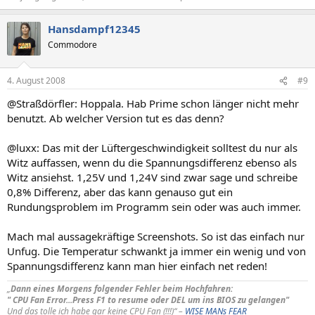
Hansdampf12345
Commodore
4. August 2008
#9
@Straßdörfler: Hoppala. Hab Prime schon länger nicht mehr
benutzt. Ab welcher Version tut es das denn?
@luxx: Das mit der Lüftergeschwindigkeit solltest du nur als
Witz auffassen, wenn du die Spannungsdifferenz ebenso als
Witz ansiehst. 1,25V und 1,24V sind zwar sage und schreibe
0,8% Differenz, aber das kann genauso gut ein
Rundungsproblem im Programm sein oder was auch immer.
Mach mal aussagekräftige Screenshots. So ist das einfach nur
Unfug. Die Temperatur schwankt ja immer ein wenig und von
Spannungsdifferenz kann man hier einfach net reden!
„
Dann eines Morgens folgender Fehler beim Hochfahren:
" CPU Fan Error...Press F1 to resume oder DEL um ins BIOS zu gelangen"
Und das tolle ich habe gar keine CPU Fan (!!!)“ –
WISE MANs FEAR