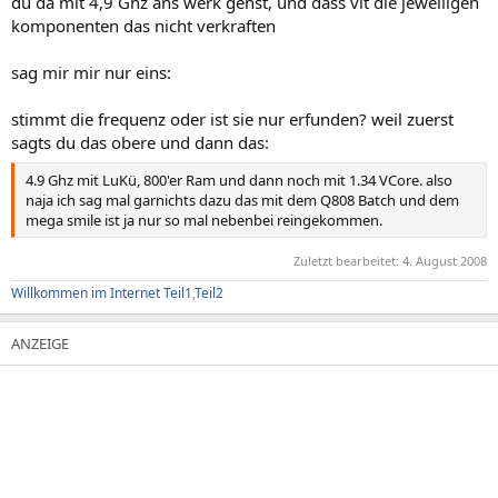
du da mit 4,9 Ghz ans werk gehst, und dass vlt die jeweiligen
komponenten das nicht verkraften
sag mir mir nur eins:
stimmt die frequenz oder ist sie nur erfunden? weil zuerst
sagts du das obere und dann das:
4.9 Ghz mit LuKü, 800'er Ram und dann noch mit 1.34 VCore. also
naja ich sag mal garnichts dazu das mit dem Q808 Batch und dem
mega smile ist ja nur so mal nebenbei reingekommen.
Zuletzt bearbeitet:
4. August 2008
Willkommen im Internet Teil1
,
Teil2