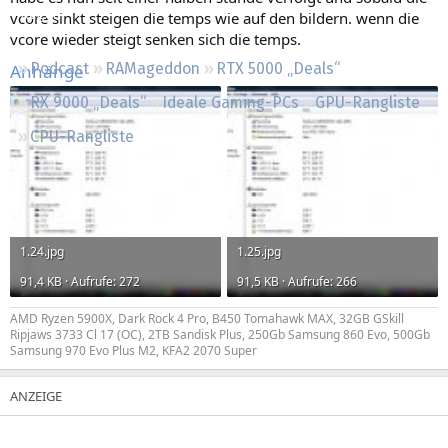
Regeln
vcore sinkt steigen die temps wie auf den bildern. wenn die
vcore wieder steigt senken sich die temps.
Podcast
RAMageddon
RTX 5000 „Deals“
Anhänge
RX 9000 „Deals“
Ideale Gaming-PCs
GPU-Rangliste
CPU-Rangliste
1.24.jpg
1.25.jpg
91,4 KB · Aufrufe: 272
91,5 KB · Aufrufe: 266
AMD Ryzen 5900X, Dark Rock 4 Pro, B450 Tomahawk MAX, 32GB GSkill
Ripjaws 3733 Cl 17 (OC), 2TB Sandisk Plus, 250Gb Samsung 860 Evo, 500Gb
Samsung 970 Evo Plus M2, KFA2 2070 Super