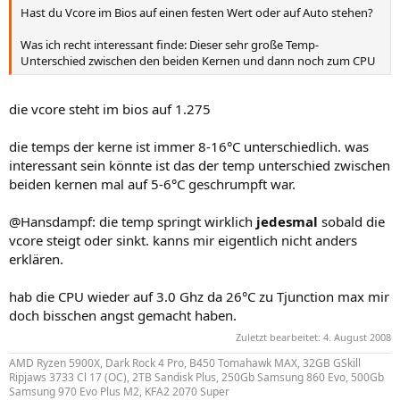
Hast du Vcore im Bios auf einen festen Wert oder auf Auto stehen?
Was ich recht interessant finde: Dieser sehr große Temp-
Unterschied zwischen den beiden Kernen und dann noch zum CPU
die vcore steht im bios auf 1.275
die temps der kerne ist immer 8-16°C unterschiedlich. was
interessant sein könnte ist das der temp unterschied zwischen
beiden kernen mal auf 5-6°C geschrumpft war.
@Hansdampf: die temp springt wirklich
jedesmal
sobald die
vcore steigt oder sinkt. kanns mir eigentlich nicht anders
erklären.
hab die CPU wieder auf 3.0 Ghz da 26°C zu Tjunction max mir
doch bisschen angst gemacht haben.
Zuletzt bearbeitet:
4. August 2008
AMD Ryzen 5900X, Dark Rock 4 Pro, B450 Tomahawk MAX, 32GB GSkill
Ripjaws 3733 Cl 17 (OC), 2TB Sandisk Plus, 250Gb Samsung 860 Evo, 500Gb
Samsung 970 Evo Plus M2, KFA2 2070 Super