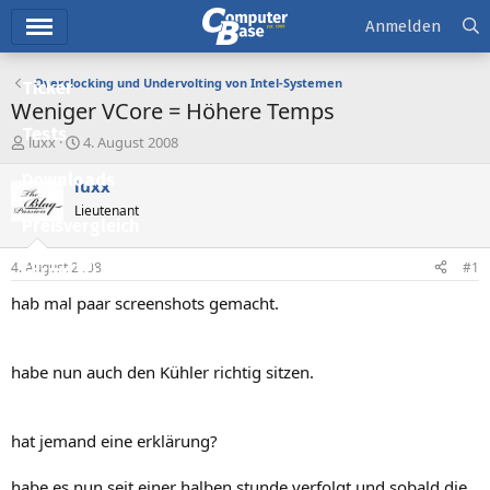
Hauptmenü
Anmelden
Overclocking und Undervolting von Intel-Systemen
Ticker
Weniger VCore = Höhere Temps
Tests
E
E
luxx
4. August 2008
r
r
Downloads
s
s
luxx
t
t
Lieutenant
e
e
Preisvergleich
l
l
l
l
4. August 2008
#1
Forum
e
t
r
a
hab mal paar screenshots gemacht.
Aktuelles
m
Empfohlene Inhalte
habe nun auch den Kühler richtig sitzen.
Neue Beiträge
Neueste Aktivitäten
hat jemand eine erklärung?
Leserartikel
habe es nun seit einer halben stunde verfolgt und sobald die