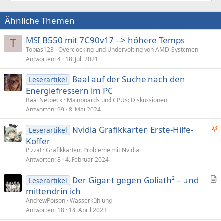
Ähnliche Themen
MSI B550 mit 7C90v17 --> höhere Temps
T
Tobias123
Overclocking und Undervolting von AMD-Systemen
Antworten
4
18. Juli 2021
Baal auf der Suche nach den
Leserartikel
Energiefressern im PC
Baal Netbeck
Mainboards und CPUs: Diskussionen
Antworten
99
8. Mai 2024
Nvidia Grafikkarten Erste-Hilfe-
Leserartikel
n
Koffer
g
Pizza!
Grafikkarten: Probleme mit Nvidia
e
Antworten
8
4. Februar 2024
p
Der Gigant gegen Goliath² – und
i
Leserartikel
r
mittendrin ich
n
t
n
AndrewPoison
Wasserkühlung
i
Antworten
18
18. April 2023
t
k