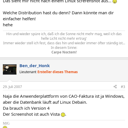
Das sieht mir nicht nach einem Linux screrenshot aus...
Welche Distribution hast du denn? Dann könnte man dir
einfacher helfen!
hehe
Hin und wieder spüre ich, daß ich die Sonne nicht mehr mag, weil ich das
helle Licht nicht mehr ertrag'
Immer wieder stell ich fest, dass das hin und wieder immer öfter ständig ist...
In diesem Sinne:
Carpe Noctem!
Ben_der_Honk
Lieutenant
Ersteller dieses Themas
29. Juli 2007
#3
Naja die Anwenderplattform von CAO-Faktura ist ja Windows,
aber die Datenbank läuft auf Linux Debain.
Da brauch ich Version 4
Der Screenshot ist auch Vista
.
MfG