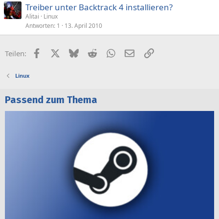
Treiber unter Backtrack 4 installieren?
Alitai
Linux
Antworten
1
13. April 2010
Facebook
X (Twitter)
Bluesky
Reddit
WhatsApp
E-Mail
Link
Teilen:
Linux
Passend zum Thema