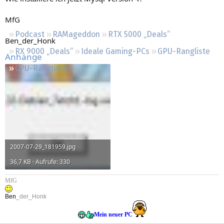
Regeln
MfG
Podcast
RAMageddon
RTX 5000 „Deals“
Ben_der_Honk
RX 9000 „Deals“
Ideale Gaming-PCs
GPU-Rangliste
Anhänge
CPU-Rangliste
2007-07-29_181959.jpg
36,7 KB · Aufrufe: 330
MfG
Ben
_der_Honk
Mein neuer PC