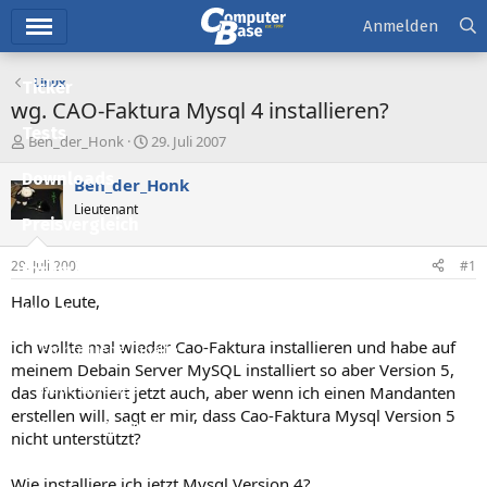
Hauptmenü
Anmelden
Linux
Ticker
wg. CAO-Faktura Mysql 4 installieren?
Tests
E
E
Ben_der_Honk
29. Juli 2007
r
r
Downloads
s
s
Ben_der_Honk
t
t
Lieutenant
e
e
Preisvergleich
l
l
l
l
29. Juli 2007
#1
Forum
e
t
r
a
Hallo Leute,
Aktuelles
m
ich wollte mal wieder Cao-Faktura installieren und habe auf
Empfohlene Inhalte
meinem Debain Server MySQL installiert so aber Version 5,
Neue Beiträge
das funktioniert jetzt auch, aber wenn ich einen Mandanten
erstellen will, sagt er mir, dass Cao-Faktura Mysql Version 5
Neueste Aktivitäten
nicht unterstützt?
Leserartikel
Wie installiere ich jetzt Mysql Version 4?