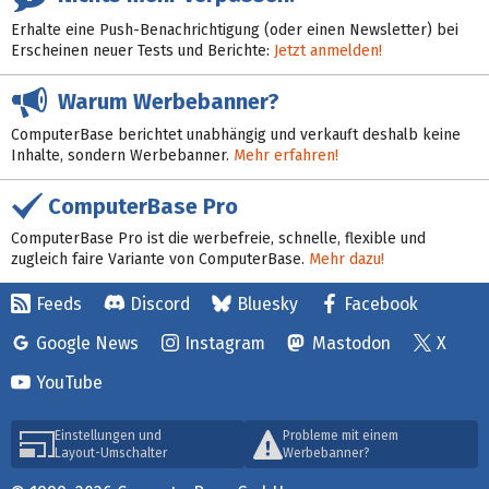
Erhalte eine Push-Benachrichtigung (oder einen Newsletter) bei
Erscheinen neuer Tests und Berichte:
Jetzt anmelden!
Warum Werbebanner?
ComputerBase berichtet unabhängig und verkauft deshalb keine
Inhalte, sondern Werbebanner.
Mehr erfahren!
ComputerBase Pro
ComputerBase Pro ist die werbefreie, schnelle, flexible und
zugleich faire Variante von ComputerBase.
Mehr dazu!
Feeds
Discord
Bluesky
Facebook
Google News
Instagram
Mastodon
X
YouTube
Einstellungen und
Probleme mit einem
Layout-Umschalter
Werbebanner?