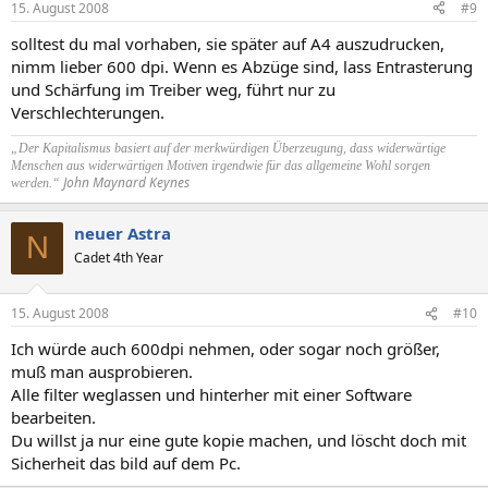
15. August 2008
#9
solltest du mal vorhaben, sie später auf A4 auszudrucken,
nimm lieber 600 dpi. Wenn es Abzüge sind, lass Entrasterung
und Schärfung im Treiber weg, führt nur zu
Verschlechterungen.
„Der Kapitalismus basiert auf der merkwürdigen Überzeugung, dass widerwärtige
Menschen aus widerwärtigen Motiven irgendwie für das allgemeine Wohl sorgen
John Maynard Keynes
werden.“
neuer Astra
N
Cadet 4th Year
15. August 2008
#10
Ich würde auch 600dpi nehmen, oder sogar noch größer,
muß man ausprobieren.
Alle filter weglassen und hinterher mit einer Software
bearbeiten.
Du willst ja nur eine gute kopie machen, und löscht doch mit
Sicherheit das bild auf dem Pc.