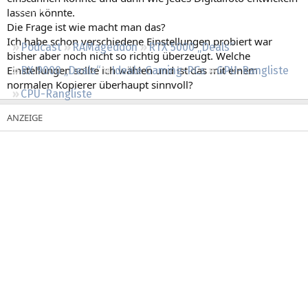
Regeln
lassen könnte.
Die Frage ist wie macht man das?
Ich habe schon verschiedene Einstellungen probiert war
Podcast
RAMageddon
RTX 5000 „Deals“
bisher aber noch nicht so richtig überzeugt. Welche
Einstellungen sollte ich wählen und ist das mit einem
RX 9000 „Deals“
Ideale Gaming-PCs
GPU-Rangliste
normalen Kopierer überhaupt sinnvoll?
CPU-Rangliste