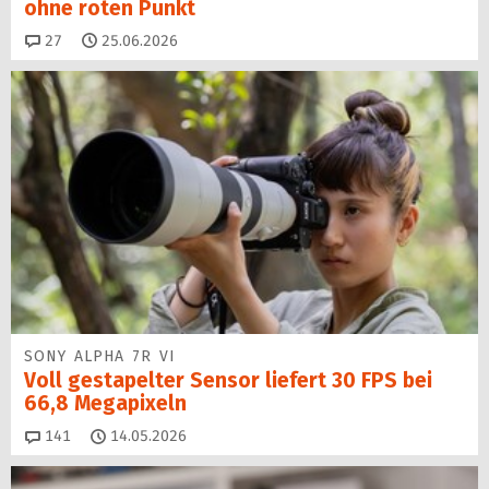
ohne roten Punkt
Kommentare
27
25.06.2026
SONY ALPHA 7R VI
Voll gestapelter Sensor liefert 30 FPS bei
66,8 Megapixeln
Kommentare
141
14.05.2026