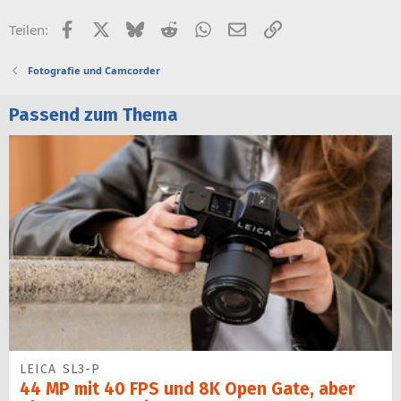
Facebook
X (Twitter)
Bluesky
Reddit
WhatsApp
E-Mail
Link
Teilen:
Fotografie und Camcorder
Passend zum Thema
LEICA SL3-P
44 MP mit 40 FPS und 8K Open Gate, aber