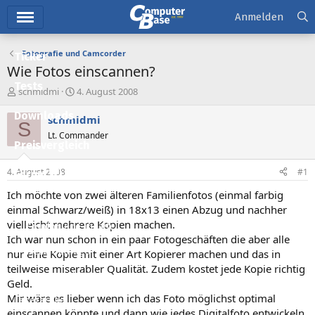
Hauptmenü
Anmelden
Fotografie und Camcorder
Ticker
Wie Fotos einscannen?
Tests
E
E
schmidmi
4. August 2008
r
r
Downloads
s
s
schmidmi
S
t
t
Lt. Commander
e
e
Preisvergleich
l
l
l
l
4. August 2008
#1
Forum
e
t
r
a
Ich möchte von zwei älteren Familienfotos (einmal farbig
Aktuelles
m
einmal Schwarz/weiß) in 18x13 einen Abzug und nachher
vielleicht mehrere Kopien machen.
Empfohlene Inhalte
Ich war nun schon in ein paar Fotogeschäften die aber alle
Neue Beiträge
nur eine Kopie mit einer Art Kopierer machen und das in
teilweise miserabler Qualität. Zudem kostet jede Kopie richtig
Neueste Aktivitäten
Geld.
Mir wäre es lieber wenn ich das Foto möglichst optimal
Leserartikel
einscannen könnte und dann wie jedes Digitalfoto entwickeln