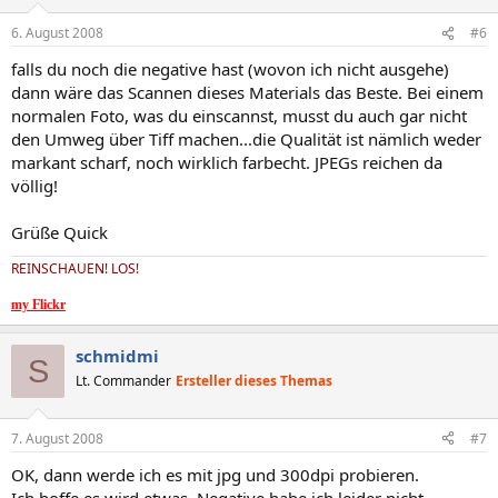
6. August 2008
#6
falls du noch die negative hast (wovon ich nicht ausgehe)
dann wäre das Scannen dieses Materials das Beste. Bei einem
normalen Foto, was du einscannst, musst du auch gar nicht
den Umweg über Tiff machen...die Qualität ist nämlich weder
markant scharf, noch wirklich farbecht. JPEGs reichen da
völlig!
Grüße Quick
REINSCHAUEN! LOS!
my Flickr
schmidmi
S
Lt. Commander
Ersteller dieses Themas
7. August 2008
#7
OK, dann werde ich es mit jpg und 300dpi probieren.
Ich hoffe es wird etwas. Negative habe ich leider nicht.