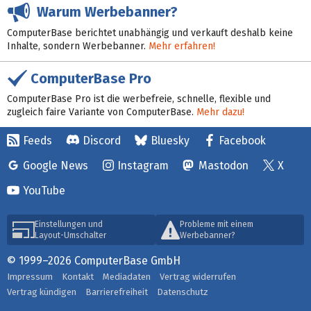
Warum Werbebanner?
ComputerBase berichtet unabhängig und verkauft deshalb keine
Inhalte, sondern Werbebanner.
Mehr erfahren!
ComputerBase Pro
ComputerBase Pro ist die werbefreie, schnelle, flexible und
zugleich faire Variante von ComputerBase.
Mehr dazu!
Feeds
Discord
Bluesky
Facebook
Google News
Instagram
Mastodon
X
YouTube
Einstellungen und
Probleme mit einem
Layout-Umschalter
Werbebanner?
© 1999–2026 ComputerBase GmbH
Impressum
Kontakt
Mediadaten
Vertrag widerrufen
Vertrag kündigen
Barrierefreiheit
Datenschutz