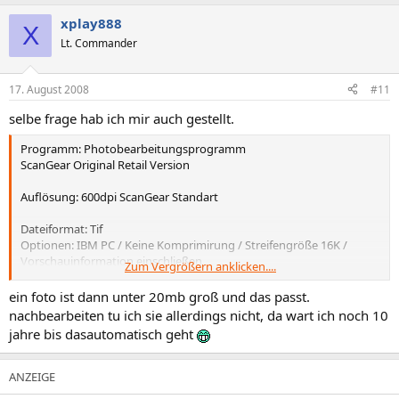
xplay888
X
Lt. Commander
17. August 2008
#11
selbe frage hab ich mir auch gestellt.
Programm: Photobearbeitungsprogramm
ScanGear Original Retail Version
Auflösung: 600dpi ScanGear Standart
Dateiformat: Tif
Optionen: IBM PC / Keine Komprimirung / Streifengröße 16K /
Vorschauinformation einschließen
Zum Vergrößern anklicken....
ein foto ist dann unter 20mb groß und das passt.
Dateinamen: (mm.jj) Bezieht sich auf die Angabe auf der Rückseite
nachbearbeiten tu ich sie allerdings nicht, da wart ich noch 10
des Fotos.
jahre bis dasautomatisch geht