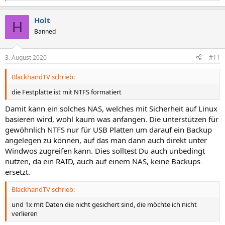
e
a
Holt
k
H
t
Banned
i
o
n
3. August 2020
#11
e
n
BlackhandTV schrieb:
:
die Festplatte ist mit NTFS formatiert
Damit kann ein solches NAS, welches mit Sicherheit auf Linux
basieren wird, wohl kaum was anfangen. Die unterstützen für
gewöhnlich NTFS nur für USB Platten um darauf ein Backup
angelegen zu können, auf das man dann auch direkt unter
Windwos zugreifen kann. Dies solltest Du auch unbedingt
nutzen, da ein RAID, auch auf einem NAS, keine Backups
ersetzt.
BlackhandTV schrieb:
und 1x mit Daten die nicht gesichert sind, die möchte ich nicht
verlieren