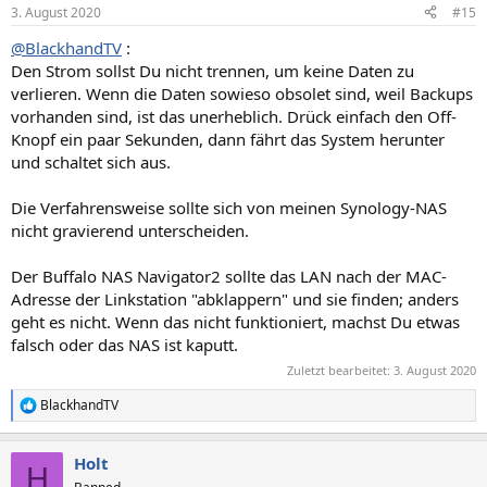
3. August 2020
#15
@BlackhandTV
:
Den Strom sollst Du nicht trennen, um keine Daten zu
verlieren. Wenn die Daten sowieso obsolet sind, weil Backups
vorhanden sind, ist das unerheblich. Drück einfach den Off-
Knopf ein paar Sekunden, dann fährt das System herunter
und schaltet sich aus.
Die Verfahrensweise sollte sich von meinen Synology-NAS
nicht gravierend unterscheiden.
Der Buffalo NAS Navigator2 sollte das LAN nach der MAC-
Adresse der Linkstation "abklappern" und sie finden; anders
geht es nicht. Wenn das nicht funktioniert, machst Du etwas
falsch oder das NAS ist kaputt.
Zuletzt bearbeitet:
3. August 2020
BlackhandTV
R
e
a
Holt
k
H
t