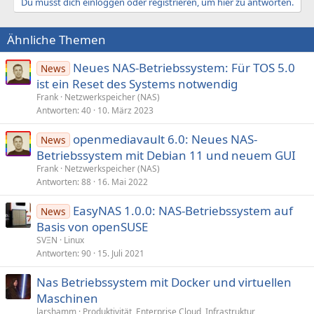
Du musst dich einloggen oder registrieren, um hier zu antworten.
Ähnliche Themen
Neues NAS-Betriebssystem: Für TOS 5.0
News
ist ein Reset des Systems notwendig
Frank
Netzwerkspeicher (NAS)
Antworten
40
10. März 2023
openmediavault 6.0: Neues NAS-
News
Betriebssystem mit Debian 11 und neuem GUI
Frank
Netzwerkspeicher (NAS)
Antworten
88
16. Mai 2022
EasyNAS 1.0.0: NAS-Betriebssystem auf
News
Basis von openSUSE
SVΞN
Linux
Antworten
90
15. Juli 2021
Nas Betriebssystem mit Docker und virtuellen
Maschinen
larshamm
Produktivität, Enterprise Cloud, Infrastruktur