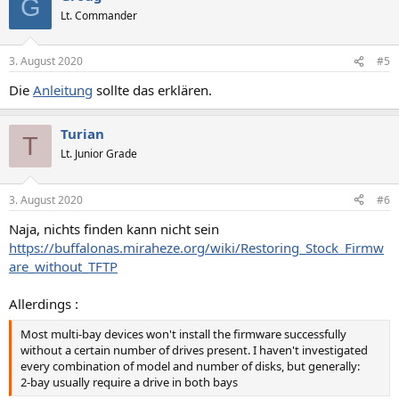
G
Lt. Commander
3. August 2020
#5
Die
Anleitung
sollte das erklären.
Turian
T
Lt. Junior Grade
3. August 2020
#6
Naja, nichts finden kann nicht sein
https://buffalonas.miraheze.org/wiki/Restoring_Stock_Firmw
are_without_TFTP
Allerdings :
Most multi-bay devices won't install the firmware successfully
without a certain number of drives present. I haven't investigated
every combination of model and number of disks, but generally:
2-bay usually require a drive in both bays