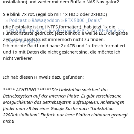
installation) und weder mit dem Buffalo NAS Navigator2.
Regeln
Sie blink 7x rot. (egal ob mir 1x HDD oder 2xHDD)
Podcast
RAMageddon
RTX 5000 „Deals“
(die Festplatte ist mit NTFS formatiert), hab jetzt 1x die
RX 9000 „Deals“
Ideale Gaming-PCs
GPU-Rangliste
Funktionstaste gedrückt, jetzt blinkt die weiße LED die ganze
Zeit, aber das NAS ist immernoch nicht zu finden.
CPU-Rangliste
Ich möchte Raid1 und habe 2x 4TB und 1x frisch formatiert
und 1x mit Daten die nicht gesichert sind, die möchte ich
nicht verlieren
Ich hab diesen Hinweis dazu gefunden:
***** ACHTUNG ******Die Linkstation speichert das
Betriebssystem auf der internen Platte. Es gibt verschiedene
Moeglichkeiten das Betriebssystem aufzuspielen. Anleitungen
findet man zB bei einer Google Suche nach "Linkstation
220Dubstallation".Einfach nur leere Platten einbauen genuegt
nicht!