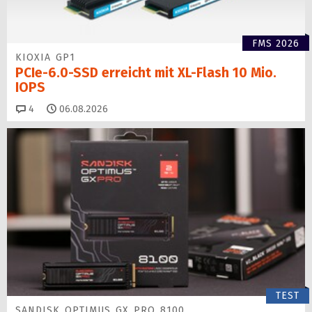
FMS 2026
KIOXIA GP1
PCIe-6.0-SSD erreicht mit XL-Flash 10 Mio.
IOPS
Kommentare
4
06.08.2026
TEST
SANDISK OPTIMUS GX PRO 8100