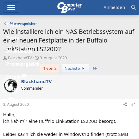
Hauptmenü
Anmelden
Massenspeicher
Ticker
Wie installiere ich ein NAS Betriebssystem auf
Tests
einer neuen Festplatte in der Buffalo
LinkStation LS220D?
Downloads
E
E
BlackhandTV
3. August 2020
r
r
Preisvergleich
Letzte
1 von 2
Nächste
s
s
t
t
Forum
e
e
BlackhandTV
l
l
Commander
Aktuelles
l
l
e
t
Empfohlene Inhalte
r
a
3. August 2020
#1
m
Neue Beiträge
Hallo,
ich hab mir eine Buffalo LinkStation LS220D besorgt.
Neueste Aktivitäten
Leserartikel
Leider kann ich sie weder in Windows10 finden (trotz SMB