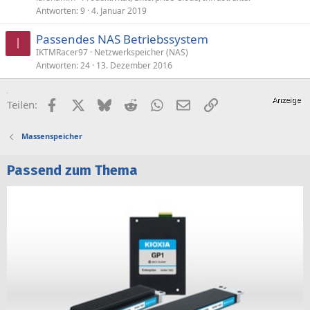
Antworten
9
4. Januar 2019
Passendes NAS Betriebssystem
I
IKTMRacer97
Netzwerkspeicher (NAS)
Antworten
24
13. Dezember 2016
Facebook
X (Twitter)
Bluesky
Reddit
WhatsApp
E-Mail
Link
Teilen:
Massenspeicher
Passend zum Thema