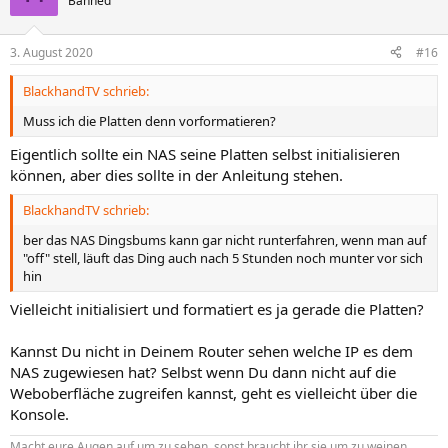
Banned
i
o
n
3. August 2020
#16
e
n
BlackhandTV schrieb:
:
Muss ich die Platten denn vorformatieren?
Eigentlich sollte ein NAS seine Platten selbst initialisieren
können, aber dies sollte in der Anleitung stehen.
BlackhandTV schrieb:
ber das NAS Dingsbums kann gar nicht runterfahren, wenn man auf
"off" stell, läuft das Ding auch nach 5 Stunden noch munter vor sich
hin
Vielleicht initialisiert und formatiert es ja gerade die Platten?
Kannst Du nicht in Deinem Router sehen welche IP es dem
NAS zugewiesen hat? Selbst wenn Du dann nicht auf die
Weboberfläche zugreifen kannst, geht es vielleicht über die
Konsole.
Macht eure Augen auf um zu sehen, sonst braucht ihr sie um zu weinen.