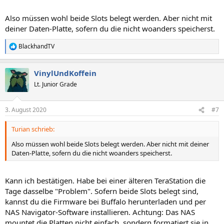
Also müssen wohl beide Slots belegt werden. Aber nicht mit
deiner Daten-Platte, sofern du die nicht woanders speicherst.
BlackhandTV
R
e
a
VinylUndKoffein
k
t
Lt. Junior Grade
i
o
n
3. August 2020
#7
e
n
Turian schrieb:
:
Also müssen wohl beide Slots belegt werden. Aber nicht mit deiner
Daten-Platte, sofern du die nicht woanders speicherst.
Kann ich bestätigen. Habe bei einer älteren TeraStation die
Tage dasselbe "Problem". Sofern beide Slots belegt sind,
kannst du die Firmware bei Buffalo herunterladen und per
NAS Navigator-Software installieren. Achtung: Das NAS
mountet die Platten nicht einfach, sondern formatiert sie in