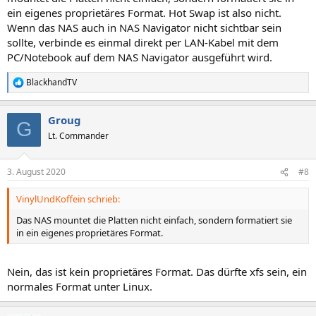
ein eigenes proprietäres Format. Hot Swap ist also nicht.
Wenn das NAS auch in NAS Navigator nicht sichtbar sein
sollte, verbinde es einmal direkt per LAN-Kabel mit dem
PC/Notebook auf dem NAS Navigator ausgeführt wird.
BlackhandTV
R
e
a
Groug
k
G
t
Lt. Commander
i
o
n
3. August 2020
#8
e
n
VinylUndKoffein schrieb:
:
Das NAS mountet die Platten nicht einfach, sondern formatiert sie
in ein eigenes proprietäres Format.
Nein, das ist kein proprietäres Format. Das dürfte xfs sein, ein
normales Format unter Linux.