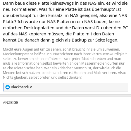
Dann baue diese Platte keineswegs in das NAS ein, es wird sie
neu Formatieren. Was für eine Platte ist das überhaupt? Ist
die überhaupt für den Einsatz im NAS geeignet, also eine NAS
Platte? Ich würde nur NAS Platten in ein NAS bauen, keine
einfachen Desktopplatten und die Daten wirst Du über den PC
auf das NAS kopieren müssen, die Platte mit den Daten
kannst Du danach dann gleich als Backup zur Seite legen.
Macht eure Augen auf um zu sehen, sonst braucht ihr sie um zu weinen.
Medienkompetenz heißt auch: Nachrichten nach ihrer Vertrauenswürdigkeit
selbst zu bewerten, denn im Internet kann jeder Idiot schreiben und man
muß alle Informationen selbst bewerten! In den Massenmedien dürfen nur
reiche Idioten schreiben! Wer ein kritischer Mensch ist, der wird auch die
Medien kritisch nutzen, bei den anderen ist Hopfen und Malz verloren. Also:
Nichts glauben, selbst prüfen und selbst denken!
BlackhandTV
R
e
a
k
t
i
o
n
e