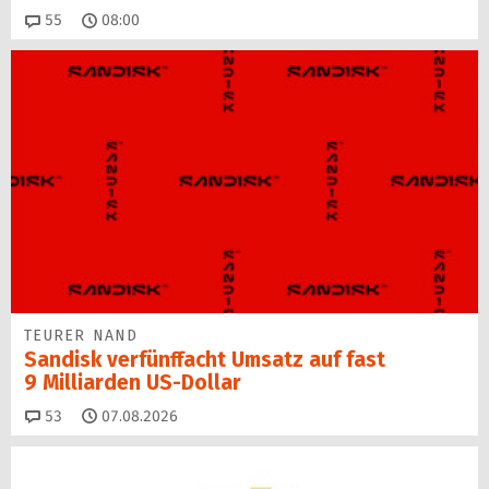
Kommentare
55
08:00
TEURER NAND
Sandisk verfünffacht Umsatz auf fast
9 Milliarden US-Dollar
Kommentare
53
07.08.2026