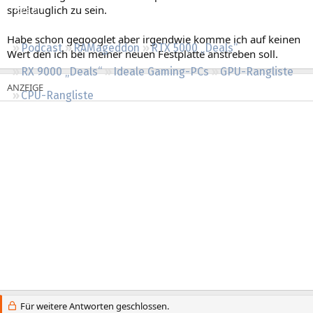
spieltauglich zu sein.
Regeln
Habe schon gegooglet aber irgendwie komme ich auf keinen
Podcast
RAMageddon
RTX 5000 „Deals“
Wert den ich bei meiner neuen Festplatte anstreben soll.
RX 9000 „Deals“
Ideale Gaming-PCs
GPU-Rangliste
CPU-Rangliste
Für weitere Antworten geschlossen.