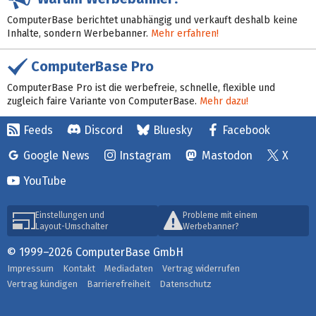
ComputerBase berichtet unabhängig und verkauft deshalb keine
Inhalte, sondern Werbebanner.
Mehr erfahren!
ComputerBase Pro
ComputerBase Pro ist die werbefreie, schnelle, flexible und
zugleich faire Variante von ComputerBase.
Mehr dazu!
Feeds
Discord
Bluesky
Facebook
Google News
Instagram
Mastodon
X
YouTube
Einstellungen und
Probleme mit einem
Layout-Umschalter
Werbebanner?
© 1999–2026 ComputerBase GmbH
Impressum
Kontakt
Mediadaten
Vertrag widerrufen
Vertrag kündigen
Barrierefreiheit
Datenschutz