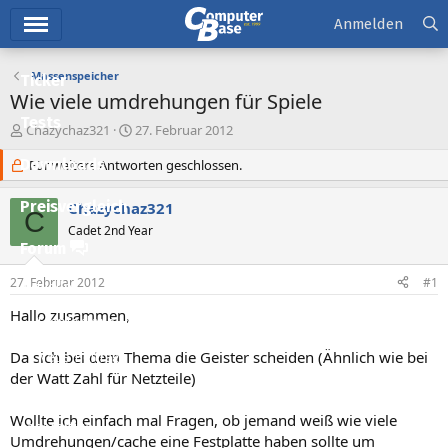
Hauptmenü
Anmelden
Massenspeicher
Ticker
Wie viele umdrehungen für Spiele
Tests
E
E
Chazychaz321
27. Februar 2012
r
r
Downloads
s
Für weitere Antworten geschlossen.
s
t
t
e
e
Preisvergleich
Chazychaz321
C
l
l
Cadet 2nd Year
l
l
Forum
e
t
r
a
27. Februar 2012
#1
Aktuelles
m
Hallo zusammen,
Empfohlene Inhalte
Da sich bei dem Thema die Geister scheiden (Ähnlich wie bei
Neue Beiträge
der Watt Zahl für Netzteile)
Neueste Aktivitäten
Wollte ich einfach mal Fragen, ob jemand weiß wie viele
Leserartikel
Umdrehungen/cache eine Festplatte haben sollte um