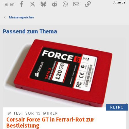
Facebook
X (Twitter)
Bluesky
Reddit
WhatsApp
E-Mail
Link
Teilen:
Massenspeicher
Passend zum Thema
RETRO
IM TEST VOR 15 JAHREN
Corsair Force GT in Ferrari-Rot zur
Bestleistung